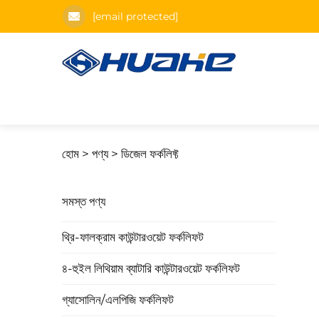
[email protected]
হোম >
পণ্য
>
ডিজেল ফর্কলিফ্ট
সমস্ত পণ্য
থ্রি-ফালক্রাম কাউন্টারওয়েট ফর্কলিফট
৪-হুইল লিথিয়াম ব্যাটারি কাউন্টারওয়েট ফর্কলিফট
গ্যাসোলিন/এলপিজি ফর্কলিফট