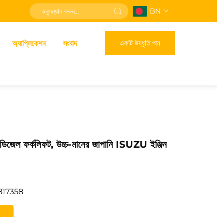
BN
একটি উদ্ধৃতি পান
অ্যাপ্লিকেশন
সংবাদ
টন ডিজেল ফর্কলিফট, উচ্চ-মানের জাপানি ISUZU ইঞ্জিন
817358