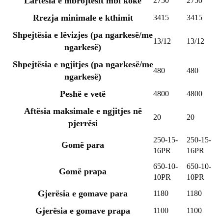
Lartësia e mbrojtësit mbi kokë
2750
2750
Rrezja minimale e kthimit
3415
3415
Shpejtësia e lëvizjes (pa ngarkesë/me
13/12
13/12
ngarkesë)
Shpejtësia e ngjitjes (pa ngarkesë/me
480
480
ngarkesë)
Peshë e vetë
4800
4800
Aftësia maksimale e ngjitjes në
20
20
pjerrësi
250-15-
250-15-
Gomë para
16PR
16PR
650-10-
650-10-
Gomë prapa
10PR
10PR
Gjerësia e gomave para
1180
1180
Gjerësia e gomave prapa
1100
1100