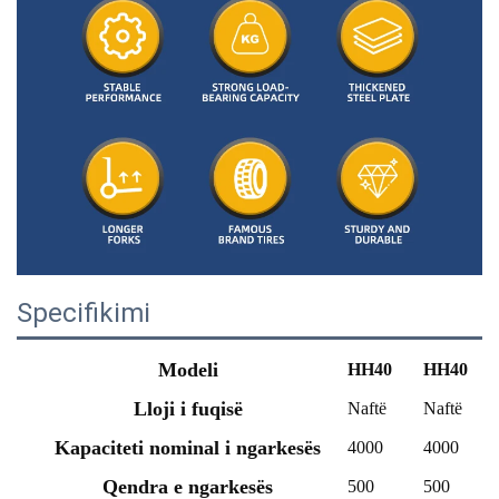
Specifikimi
Modeli
HH40
HH40
Lloji i fuqisë
Naftë
Naftë
Kapaciteti nominal i ngarkesës
4000
4000
Qendra e ngarkesës
500
500