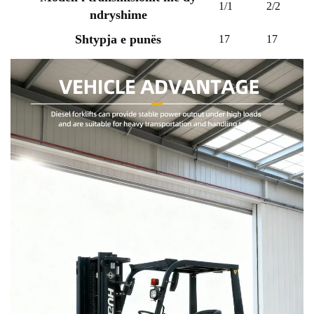
1/1
2/2
ndryshime
Shtypja e punës
17
17