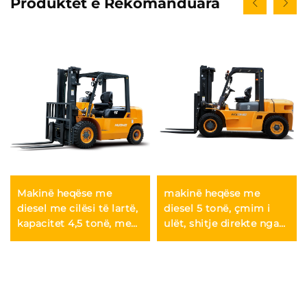
Produktet e Rekomanduara
Makinë heqëse me
makinë heqëse me
diesel me cilësi të lartë,
diesel 5 tonë, çmim i
kapacitet 4,5 tonë, me
ulët, shitje direkte nga
lartësi ngjitjeje të
fabrika, makina heqëse
rregullueshme nga 3 m
me diesel për ndërtim
deri në 6 m, e
qëndrueshme dhe e
besueshme për shitje