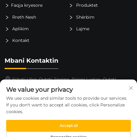
Faqja kryesore
Produktet
Rreth Nesh
Shërbim
Aplikim
Lajme
Kontakt
Mbani Kontaktin
Fshati Libei, Qyteti Jinqing, Rajoni Luqiao, Qyteti
Taizhou, Provina Zhejiang, Kinë
We value your privacy
15325652000
We use cookies and similar tools to provide our services.
If you don't want to accept all cookies, click Personalize
[email protected]
cookies.
Accept all
Të drejtat e autorit © 2026 nga ZHEJIANG HUAHE