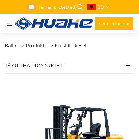
SQ
[email protected]
Merrni një ofertë
Ballina >
Produktet
>
Forklift Diesel
TË GJITHA PRODUKTET