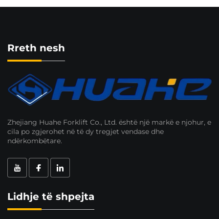
Rreth nesh
Zhejiang Huahe Forklift Co., Ltd. është një markë e njohur, e
cila po zgjerohet në të dy tregjet vendase dhe
ndërkombëtare.
Lidhje të shpejta