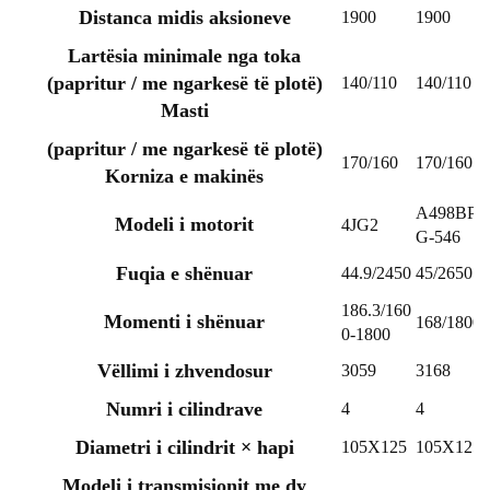
Distanca midis aksioneve
1900
1900
Lartësia minimale nga toka
(papritur / me ngarkesë të plotë)
140/110
140/110
Masti
(papritur / me ngarkesë të plotë)
170/160
170/160
Korniza e makinës
A498BP
Modeli i motorit
4JG2
G-546
Fuqia e shënuar
44.9/2450
45/2650
186.3/160
Momenti i shënuar
168/1800
0-1800
Vëllimi i zhvendosur
3059
3168
Numri i cilindrave
4
4
Diametri i cilindrit × hapi
105X125
105X125
Modeli i transmisionit me dy