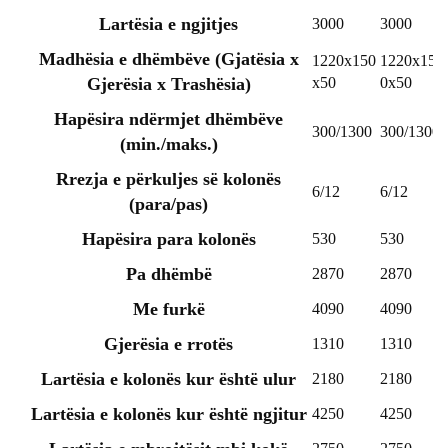
Lartësia e ngjitjes
3000
3000
Madhësia e dhëmbëve (Gjatësia x
1220x150
1220x15
Gjerësia x Trashësia)
x50
0x50
Hapësira ndërmjet dhëmbëve
300/1300
300/1300
(min./maks.)
Rrezja e përkuljes së kolonës
6/12
6/12
(para/pas)
Hapësira para kolonës
530
530
Pa dhëmbë
2870
2870
Me furkë
4090
4090
Gjerësia e rrotës
1310
1310
Lartësia e kolonës kur është ulur
2180
2180
Lartësia e kolonës kur është ngjitur
4250
4250