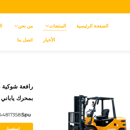
الصفحة الرئيسية
المنتجات
من نحن
ا
الأخبار
اتصل بنا
بمحرك ياباني 
44817358
Spu:
استفسار