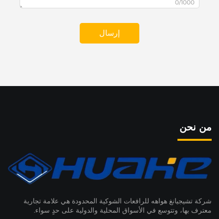
0/1000
إرسال
من نحن
شركة تشيجيانغ هواهه للرافعات الشوكية المحدودة هي علامة تجارية
معترف بها، وتتوسع في الأسواق المحلية والدولية على حدٍ سواء.