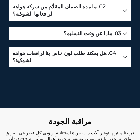
02. ما مدة الضمان المقدَّم من شركة هواهه
لرافعاتها الشوكية؟
03. ماذا عن وقت التسليم؟
04. هل يمكننا طلب لون خاص بنا لرافعات هواهه
الشوكية؟
مراقبة الجودة
فريقنا ملتزم بتوفير آلات ذات جودة استثنائية. ويؤدي كل عضو في الفريق
واجباته بجديةٍ بالغةٍ ويتولى مسؤولية جميع أعماله. ونأمل sincerly أن