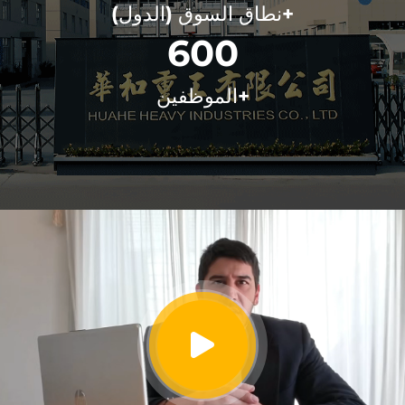
+نطاق السوق (الدول)
600
+الموظفين