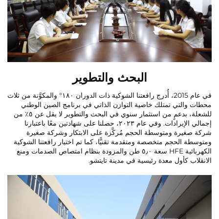
البحث والتطوير
في عام 2015، أُدرج رافعتنا الشوكية ذات الدوران ١٨٠° والمكوَّنة من ثلاث
محطات والتي تمتلك خاصية التوازن الذاتي في برنامج الصين الوطني
للشعلة، بدعمٍ من استثمار سنوي في البحث والتطوير لا يقل عن ٥٪ من
إجمالي الإيرادات. وفي عام ٢٠٢٣، حصلنا على شهادتين معًا باعتبارنا
شركة صغيرة ومتوسطة الحجم مُركَّزة على الابتكار وشركة صغيرة
ومتوسطة الحجم متخصصة ومتقدمة تقنيًّا، كما تم اختيار رافعتنا الشوكية
الكهربائية HFE سعة ٥٫٠ طن والمزودة بنظام امتصاص الصدمات ومنع
الانقلاب كأول معدة رئيسية في مدينة تايتشو.