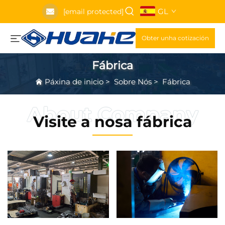
GL
[email protected]
Obter unha cotización
Fábrica
Páxina de inicio
>
Sobre Nós
>
Fábrica
Visite a nosa fábrica