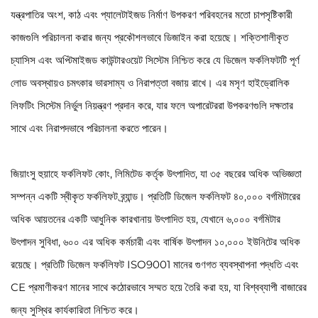
যন্ত্রপাতির অংশ, কাঠ এবং প্যালেটাইজড নির্মাণ উপকরণ পরিবহনের মতো চাপসৃষ্টিকারী
কাজগুলি পরিচালনা করার জন্য প্রকৌশলভাবে ডিজাইন করা হয়েছে। শক্তিশালীকৃত
চ্যাসিস এবং অপ্টিমাইজড কাউন্টারওয়েট সিস্টেম নিশ্চিত করে যে ডিজেল ফর্কলিফটটি পূর্ণ
লোড অবস্থায়ও চমৎকার ভারসাম্য ও নিরাপত্তা বজায় রাখে। এর মসৃণ হাইড্রোলিক
লিফটিং সিস্টেম নির্ভুল নিয়ন্ত্রণ প্রদান করে, যার ফলে অপারেটররা উপকরণগুলি দক্ষতার
সাথে এবং নিরাপদভাবে পরিচালনা করতে পারেন।
জিয়াংসু হুয়াহে ফর্কলিফট কোং, লিমিটেড কর্তৃক উৎপাদিত, যা ৩৫ বছরের অধিক অভিজ্ঞতা
সম্পন্ন একটি স্বীকৃত ফর্কলিফট ব্র্যান্ড। প্রতিটি ডিজেল ফর্কলিফট ৪০,০০০ বর্গমিটারের
অধিক আয়তনের একটি আধুনিক কারখানায় উৎপাদিত হয়, যেখানে ৬,০০০ বর্গমিটার
উৎপাদন সুবিধা, ৬০০ এর অধিক কর্মচারী এবং বার্ষিক উৎপাদন ১০,০০০ ইউনিটের অধিক
রয়েছে। প্রতিটি ডিজেল ফর্কলিফট ISO9001 মানের গুণগত ব্যবস্থাপনা পদ্ধতি এবং
CE প্রমাণীকরণ মানের সাথে কঠোরভাবে সম্মত হয়ে তৈরি করা হয়, যা বিশ্বব্যাপী বাজারের
জন্য সুস্থির কার্যকারিতা নিশ্চিত করে।