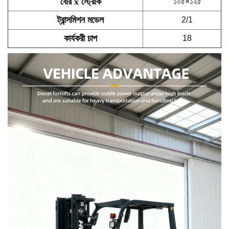
বোর x স্ট্রোক
১০৫×১২৫
ট্রান্সমিশন মডেল
2/1
কার্যকরী চাপ
18