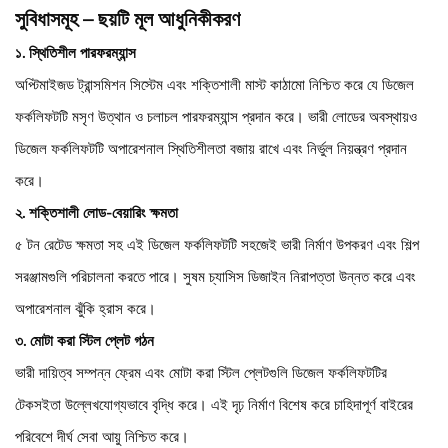
সুবিধাসমূহ – ছয়টি মূল আধুনিকীকরণ
১. স্থিতিশীল পারফরম্যান্স
অপ্টিমাইজড ট্রান্সমিশন সিস্টেম এবং শক্তিশালী মাস্ট কাঠামো নিশ্চিত করে যে ডিজেল
ফর্কলিফটটি মসৃণ উত্থান ও চলাচল পারফরম্যান্স প্রদান করে। ভারী লোডের অবস্থায়ও
ডিজেল ফর্কলিফটটি অপারেশনাল স্থিতিশীলতা বজায় রাখে এবং নির্ভুল নিয়ন্ত্রণ প্রদান
করে।
২. শক্তিশালী লোড-বেয়ারিং ক্ষমতা
৫ টন রেটেড ক্ষমতা সহ এই ডিজেল ফর্কলিফটটি সহজেই ভারী নির্মাণ উপকরণ এবং শিল্প
সরঞ্জামগুলি পরিচালনা করতে পারে। সুষম চ্যাসিস ডিজাইন নিরাপত্তা উন্নত করে এবং
অপারেশনাল ঝুঁকি হ্রাস করে।
৩. মোটা করা স্টিল প্লেট গঠন
ভারী দায়িত্ব সম্পন্ন ফ্রেম এবং মোটা করা স্টিল প্লেটগুলি ডিজেল ফর্কলিফটটির
টেকসইতা উল্লেখযোগ্যভাবে বৃদ্ধি করে। এই দৃঢ় নির্মাণ বিশেষ করে চাহিদাপূর্ণ বাইরের
পরিবেশে দীর্ঘ সেবা আয়ু নিশ্চিত করে।