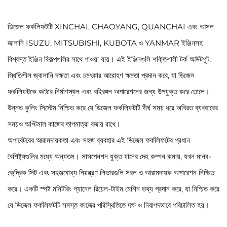
ডিজেল ফর্কলিফটটি XINCHAI, CHAOYANG, QUANCHAI এবং আসল
জাপানি ISUZU, MITSUBISHI, KUBOTA ও YANMAR ইঞ্জিনসহ
বিশ্বস্ত ইঞ্জিন বিকল্পগুলির সাথে পাওয়া যায়। এই ইঞ্জিনগুলি শক্তিশালী টর্ক আউটপুট,
স্থিতিশীল জ্বালানি দক্ষতা এবং চমৎকার আরোহণ ক্ষমতা প্রদান করে, যা ডিজেল
ফর্কলিফটকে কঠোর নির্মাণস্থল এবং বহিরঙ্গন অপারেশনের জন্য উপযুক্ত করে তোলে।
উন্নত কুলিং সিস্টেম নিশ্চিত করে যে ডিজেল ফর্কলিফটটি দীর্ঘ সময় ধরে অবিরত ব্যবহারের
সময়ও অপ্টিমাল কাজের তাপমাত্রা বজায় রাখে।
অপারেটরের আরামদায়কতা এবং সহজ ব্যবহার এই ডিজেল ফর্কলিফটের প্রধান
বৈশিষ্ট্যগুলির মধ্যে অন্যতম। সাসপেনশন যুক্ত যানের দেহ কম্পন কমায়, যখন মানব-
কেন্দ্রিক সিট এবং সহজবোধ্য নিয়ন্ত্রণ লিভারগুলি সরল ও আরামদায়ক অপারেশন নিশ্চিত
করে। একটি স্পষ্ট মনিটরিং প্যানেল রিয়েল-টাইম মেশিন তথ্য প্রদান করে, যা নিশ্চিত করে
যে ডিজেল ফর্কলিফটটি সমস্ত কাজের পরিস্থিতিতে দক্ষ ও নিরাপদভাবে পরিচালিত হয়।