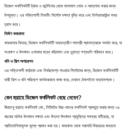
ডিজেল ফর্কলিফটটি ট্রাক ও কন্টেইনার থেকে মালামাল লোড ও আনলোড করার জন্য
উপযুক্ত। এর শক্তিশালী লিফটিং সিস্টেম দক্ষতা বৃদ্ধি করে এবং টার্নঅ্যারাউন্ড সময়
হ্রাস করে।
নির্মাণ কারখানা
কারখানার ভিতরে, ডিজেল ফর্কলিফটটি অভ্যন্তরীণ সামগ্রী স্থানান্তরকে সমর্থন করে, যা
সংরক্ষণ ও উৎপাদন এলাকার মধ্যে কাঁচামাল এবং চূড়ান্ত পণ্যগুলি পরিবহন করে।
খনি ও শিল্প অপারেশন
এর শক্তিশালী কাঠামো এবং নির্ভরযোগ্য পাওয়ার সিস্টেমের জন্য, ডিজেল ফর্কলিফটটি
ভারী শিল্প ও খনি পরিবেশে কার্যকরভাবে কাজ করে, যেখানে টেকসইতা অত্যাবশ্যক।
কেন হুয়াহে ডিজেল ফর্কলিফট বেছে নেবেন?
জিয়াংসু হুয়াহে ফর্কলিফট কো., লিমিটেড উচ্চ-মানের ফর্কলিফট প্রস্তুত করার জন্য ৩৫
বছরের অধিক উৎপাদন দক্ষতা এবং উন্নত উৎপাদন প্রযুক্তির সমন্বয় ঘটিয়েছে, যা
প্রতিযোগিতামূলক মূল্যে প্রদান করা হয়। কারখানা থেকে সরাসরি বিক্রয়ের মাধ্যমে