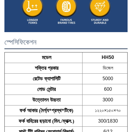
স্পেসিফিকেশন
মডেল
HH50
শক্তির প্রকার
ডিজেল
রেটেড ক্যাপাসিটি
5000
লোড সেন্টার
600
উত্তোলন উচ্চতা
3000
ফর্ক আকার (দৈর্ঘ্য*প্রস্থ*টিকে)
১২২০×১৫০×৭০
ফর্ক বাহিরের ছড়ানো (মিন./ম্যাক্স.)
300/1830
মাস্ট টিল্ট পরিসর (ফরোয়ার্ড/রিভার্স)
6/12