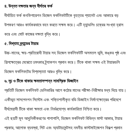
৪. উন্নত দক্ষতার জন্য দীর্ঘতর ফর্ক
দীর্ঘায়িত ফর্ক কনফিগারেশন ডিজেল ফর্কলিফটটিকে বৃহত্তর প্যালেট এবং আকারে বড়
উপকরণ আরও কার্যকরভাবে বহন করতে সক্ষম করে। এটি হ্যান্ডলিং চক্রের সংখ্যা হ্রাস
করে এবং মোট কাজের দক্ষতা বৃদ্ধি করে।
৫. বিখ্যাত ব্র্যান্ডের টায়ার
উচ্চ-মানের, ক্ষয়-প্রতিরোধী টায়ার সহ ডিজেল ফর্কলিফটটি অসমতল ভূমি, কঙ্কর পৃষ্ঠ এবং
শিল্পক্ষেত্রের মেঝেতে চমৎকার ট্র্যাকশন প্রদান করে। টিকে থাকা সক্ষম এই টায়ারগুলি
ডিজেল ফর্কলিফটের বিশ্বস্ততা আরও বৃদ্ধি করে।
৬. দৃঢ় ও টিকে থাকার ক্ষমতাসম্পন্ন সামগ্রিক ডিজাইন
প্রতিটি ডিজেল ফর্কলিফট ডেলিভারির আগে কঠোর মানের পরীক্ষা-নিরীক্ষার মধ্য দিয়ে যায়।
একীভূত সাসপেনশন সিস্টেম এবং শক্তিশালীকৃত বডি ডিজাইন নির্মাণক্ষেত্রের পরিবেশে
দীর্ঘমেয়াদী টিকে থাকা ক্ষমতা এবং নির্ভরযোগ্য কার্যকারিতা নিশ্চিত করে।
এই ছয়টি মূল আধুনিকীকরণের পাশাপাশি, ডিজেল ফর্কলিফট বিভিন্ন মাস্ট আকার, টায়ার
প্রকার, আলোক ব্যবস্থা, সিট এবং অ্যাটাচমেন্টসহ নমনীয় কাস্টমাইজেশন বিকল্প প্রদান