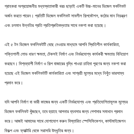
গ্রাহকরা অপ্রয়োজনীয় মধ্যস্থতাকারী খরচ ছাড়াই একটি উচ্চ-মানের ডিজেল ফর্কলিফট
অর্জন করতে পারেন। প্রতিটি ডিজেল ফর্কলিফট সাবলীল শিল্পকৌশল, কঠোর মান নিয়ন্ত্রণ
এবং চলমান উন্নতির প্রতি প্রতিশ্রুতিবদ্ধতার সাথে নকশা করা হয়েছে।
এই ৫ টন ডিজেল ফর্কলিফটটি বেছে নেওয়ার মাধ্যমে আপনি স্থিতিশীল কার্যকারিতা,
শক্তিশালী লোড ধারণ ক্ষমতা, টেকসই নির্মাণ এবং নির্ভরযোগ্য কার্যকরী ক্ষমতায় বিনিয়োগ
করছেন। বিশ্বব্যাপী নির্মাণ ও শিল্প বাজারের বৃদ্ধি পাওয়া চাহিদা পূরণের জন্য নকশা করা
হয়েছে এই ডিজেল ফর্কলিফটটি কার্যকারিতা এবং সাশ্রয়ী মূল্যের মধ্যে নিখুঁত ভারসাম্য
প্রদান করে।
যদি আপনি নির্মাণ বা ভারী কাজের জন্য একটি নির্ভরযোগ্য এবং প্রতিযোগিতামূলক মূল্যের
ডিজেল ফর্কলিফট খুঁজছেন, তবে হুয়াহে আপনার ব্যবসার জন্য পেশাদার সমাধান প্রদান
করে। আজই আমাদের সাথে যোগাযোগ করুন বিস্তারিত স্পেসিফিকেশন, কাস্টমাইজেশন
বিকল্প এবং ফ্যাক্টরি থেকে সরাসরি উদ্ধৃতির জন্য।