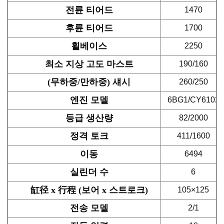
전륜 티어드
1470
후륜 티어드
1700
휠베이스
2250
최소 지상 고도 마스트
190/160
(무하중/만하중) 섀시
260/250
엔진 모델
6BG1/CY6102
등급 생산량
82/2000
정격 토크
411/1600
이동
6494
실린더 수
6
缸径 x 行程 (보어 x 스트로크)
105×125
전송 모델
2/1