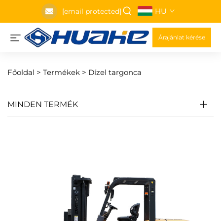
HU
[email protected]
Árajánlat kérése
Főoldal >
Termékek
>
Dízel targonca
MINDEN TERMÉK