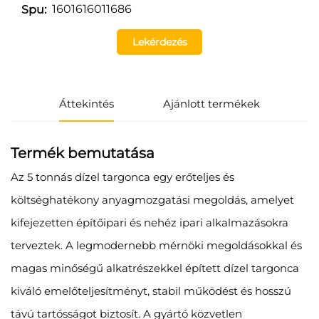
1601616011686
Spu:
Lekérdezés
Áttekintés
Ajánlott termékek
Termék bemutatása
Az 5 tonnás dízel targonca egy erőteljes és
költséghatékony anyagmozgatási megoldás, amelyet
kifejezetten építőipari és nehéz ipari alkalmazásokra
terveztek. A legmodernebb mérnöki megoldásokkal és
magas minőségű alkatrészekkel épített dízel targonca
kiváló emelőteljesítményt, stabil működést és hosszú
távú tartósságot biztosít. A gyártó közvetlen