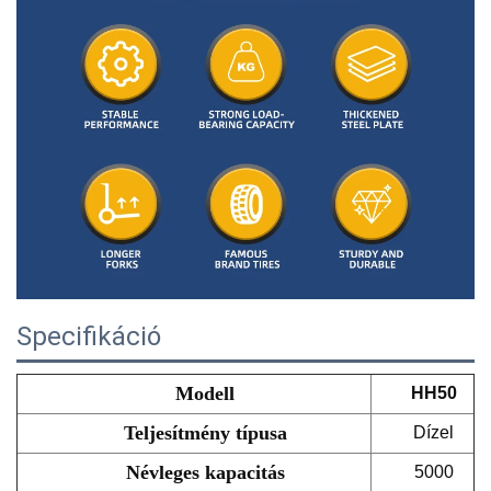
Specifikáció
Modell
HH50
Teljesítmény típusa
Dízel
Névleges kapacitás
5000