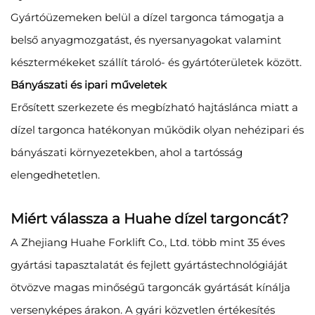
Gyártóüzemeken belül a dízel targonca támogatja a
belső anyagmozgatást, és nyersanyagokat valamint
késztermékeket szállít tároló- és gyártóterületek között.
Bányászati és ipari műveletek
Erősített szerkezete és megbízható hajtáslánca miatt a
dízel targonca hatékonyan működik olyan nehézipari és
bányászati környezetekben, ahol a tartósság
elengedhetetlen.
Miért válassza a Huahe dízel targoncát?
A Zhejiang Huahe Forklift Co., Ltd. több mint 35 éves
gyártási tapasztalatát és fejlett gyártástechnológiáját
ötvözve magas minőségű targoncák gyártását kínálja
versenyképes árakon. A gyári közvetlen értékesítés