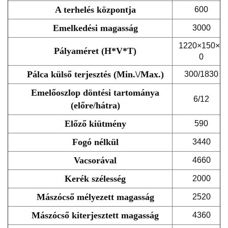
A terhelés központja
600
Emelkedési magasság
3000
1220×150×7
Pályaméret (H*V*T)
0
Pálca külső terjesztés (Min.\/Max.)
300/1830
Emelőoszlop döntési tartománya
6/12
(előre/hátra)
Előző kiütmény
590
Fogó nélkül
3440
Vacsorával
4660
Kerék szélesség
2000
Mászócső mélyezett magasság
2520
Mászócső kiterjesztett magasság
4360