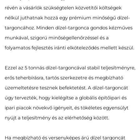
révén a vásárlók szükségtelen közvetítői költségek
nélkül juthatnak hozzá egy prémium minőségű dízel-
targoncához. Minden dízel-targonca gondos kézműves
munkával, szigorú minőségellenőrzéssel és a
folyamatos fejlesztés iránti elköteleződés mellett készül.
Ezzel az 5 tonnás dízel-targoncával stabil teljesítményre,
erős teherbírásra, tartós szerkezetre és megbízható
üzemeltetésre tesznek befektetést. A dízel-targoncát
úgy tervezték, hogy kielégítse a globális építőipari és
ipari piacok növekvő igényeit, és tökéletes egyensúlyt
nyújt a teljesítmény és az elérhetőség között.
Ha megbízható és versenyképes árú dízel targoncát