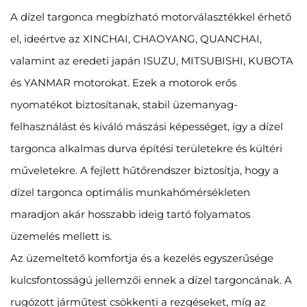
A dízel targonca megbízható motorválasztékkel érhető
el, ideértve az XINCHAI, CHAOYANG, QUANCHAI,
valamint az eredeti japán ISUZU, MITSUBISHI, KUBOTA
és YANMAR motorokat. Ezek a motorok erős
nyomatékot biztosítanak, stabil üzemanyag-
felhasználást és kiváló mászási képességet, így a dízel
targonca alkalmas durva építési területekre és kültéri
műveletekre. A fejlett hűtőrendszer biztosítja, hogy a
dízel targonca optimális munkahőmérsékleten
maradjon akár hosszabb ideig tartó folyamatos
üzemelés mellett is.
Az üzemeltető komfortja és a kezelés egyszerűsége
kulcsfontosságú jellemzői ennek a dízel targoncának. A
rugózott járműtest csökkenti a rezgéseket, míg az