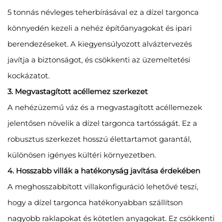
5 tonnás névleges teherbírásával ez a dízel targonca
könnyedén kezeli a nehéz építőanyagokat és ipari
berendezéseket. A kiegyensúlyozott alváztervezés
javítja a biztonságot, és csökkenti az üzemeltetési
kockázatot.
3. Megvastagított acéllemez szerkezet
A nehézüzemű váz és a megvastagított acéllemezek
jelentősen növelik a dízel targonca tartósságát. Ez a
robusztus szerkezet hosszú élettartamot garantál,
különösen igényes kültéri környezetben.
4. Hosszabb villák a hatékonyság javítása érdekében
A meghosszabbított villakonfiguráció lehetővé teszi,
hogy a dízel targonca hatékonyabban szállítson
nagyobb raklapokat és kötetlen anyagokat. Ez csökkenti