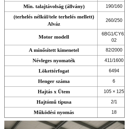
Min. talajtávolság (állvány)
190/160
(terhelés nélkül/tele terhelés mellett)
260/250
Alváz
6BG1/CY61
Motor modell
02
A minősített kimenetel
82/2000
Névleges nyomaték
411/1600
Lökettérfogat
6494
Henger száma
6
Hajtás x Ütem
105 × 125
Hajtómű típusa
2/1
Működési nyomás
18