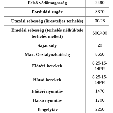
Felső védőmagasság
2490
Fordulási sugár
3370
Utazási sebesség (üres/teljes terhelés)
30/28
Emelési sebesség (terhelés nélkül/tele
600/400
terhelés mellett)
Saját súly
20
Max. Osztályozhatóság
8650
8.25-15-
Előtéri kerekek
14PR
8.25-15-
Hátsó kerekek
14PR
Előtéri nyomtáv
1470
Hátsó nyomtáv
1700
Tengelytáv
2250