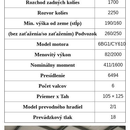
Rozchod zadných kolies
1700
Rozvor kolies
2250
Min. výška od zeme (stĺp)
190/160
(bez zaťaženia/so zaťažením) Podvozok
260/250
Model motora
6BG1/CY6102
Menovitý výkon
82/2000
Nominálny moment
411/1600
Presídlenie
6494
Počet valcov
6
Priemer x Tah
105 × 125
Model prevodného hradiel
2/1
Prevádzkový tlak
18