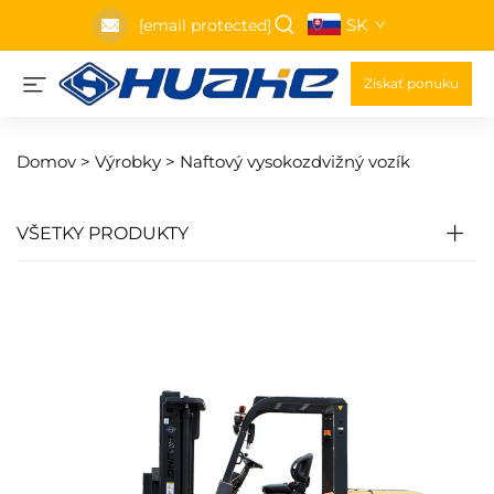
SK
[email protected]
Získať ponuku
Domov >
Výrobky
>
Naftový vysokozdvižný vozík
VŠETKY PRODUKTY