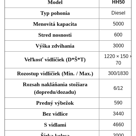
Model
HH50
Typ pohonia
Diesel
Menovitá kapacita
5000
Stred nosnosti
600
Výška zdvihania
3000
1220 × 150 ×
Veľkosť vidličiek (D*Š*T)
70
Rozostup vidličiek (Min. / Max.)
300/1830
Rozsah nakláňania stožiara
6/12
(dopredu/dozadu)
Predný výbežok
590
Bez vidlice
3440
S vidlami
4660
Šírka kolesa
2000