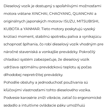
Dieselový vozík je dostupný s spoľahlivými možnosťami
motora vrátane XINCHAI, CHAOYANG, QUANCHAI a
originálnych japonských motorov ISUZU, MITSUBISHI,
KUBOTA a YANMAR. Tieto motory poskytujú vysoký
krútiaci moment, stabilnú spotrebu paliva a vynikajúcu
schopnosť šplhania, čo robí dieselový vozík vhodným pre
náročné staveniská a vonkajšie prevádzky. Pokročilý
chladiaci systém zabezpečuje, že dieselový vozík
udržiava optimálnu prevádzkovú teplotu aj počas
dlhodobej nepretržitej prevádzky.
Pohodlie obsluhy a jednoduchosť používania sú
kľúčovými vlastnosťami tohto dieselového vozíka.
Podvesie karosérie zníži vibrácie, zatiaľ čo ergonomické
sedadlo a intuitívne ovládacie páky umožňujú