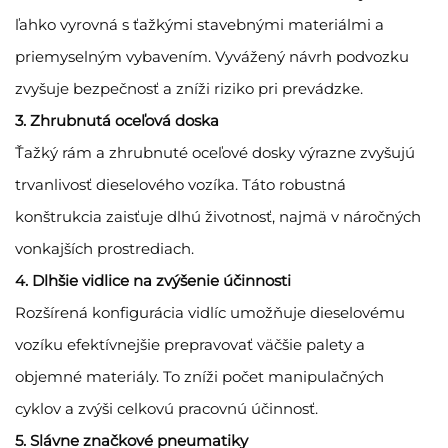
ľahko vyrovná s ťažkými stavebnými materiálmi a
priemyselným vybavením. Vyvážený návrh podvozku
zvyšuje bezpečnosť a zníži riziko pri prevádzke.
3. Zhrubnutá oceľová doska
Ťažký rám a zhrubnuté oceľové dosky výrazne zvyšujú
trvanlivosť dieselového vozíka. Táto robustná
konštrukcia zaisťuje dlhú životnosť, najmä v náročných
vonkajších prostrediach.
4. Dlhšie vidlice na zvýšenie účinnosti
Rozšírená konfigurácia vidlíc umožňuje dieselovému
vozíku efektívnejšie prepravovať väčšie palety a
objemné materiály. To zníži počet manipulačných
cyklov a zvýši celkovú pracovnú účinnosť.
5. Slávne značkové pneumatiky