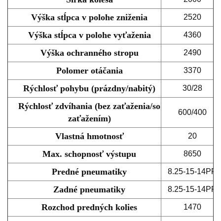
Výška stĺpca v polohe zniženia
2520
Výška stĺpca v polohe vyťaženia
4360
Výška ochranného stropu
2490
Polomer otáčania
3370
Rýchlosť pohybu (prázdny/nabitý)
30/28
Rýchlosť zdvíhania (bez zaťaženia/so
600/400
zaťažením)
Vlastná hmotnosť
20
Max. schopnosť výstupu
8650
Predné pneumatiky
8.25-15-14PR
Zadné pneumatiky
8.25-15-14PR
Rozchod predných kolies
1470