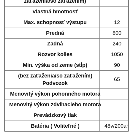
zaťaženia/so zaťažením)
Vlastná hmotnosť
Max. schopnosť výstupu
12
Predná
800
Zadná
240
Rozvor kolies
1050
Min. výška od zeme (stĺp)
90
(bez zaťaženia/so zaťažením)
65
Podvozok
Menovitý výkon pohonného motora
Menovitý výkon zdvíhacieho motora
Prevádzkový tlak
Batéria (
Voliteľné
)
48v/200ah