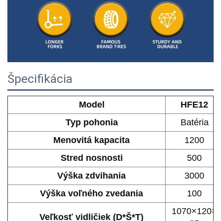
Špecifikácia
Model
HFE12
Typ pohonia
Batéria
Menovitá kapacita
1200
Stred nosnosti
500
Výška zdvihania
3000
Výška voľného zvedania
100
1070×120×
Veľkosť vidličiek (D*Š*T)