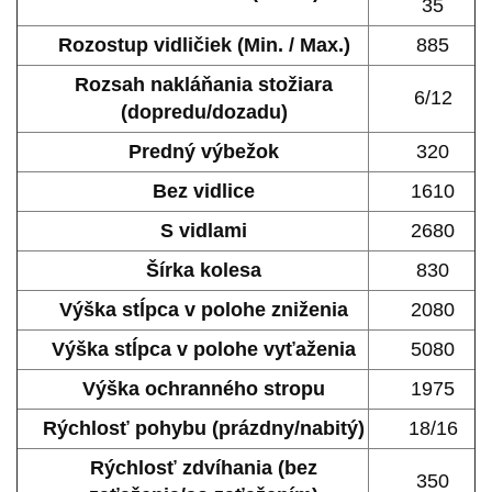
35
Rozostup vidličiek (Min. / Max.)
885
Rozsah nakláňania stožiara
6/12
(dopredu/dozadu)
Predný výbežok
320
Bez vidlice
1610
S vidlami
2680
Šírka kolesa
830
Výška stĺpca v polohe zniženia
2080
Výška stĺpca v polohe vyťaženia
5080
Výška ochranného stropu
1975
Rýchlosť pohybu (prázdny/nabitý)
18/16
Rýchlosť zdvíhania (bez
350