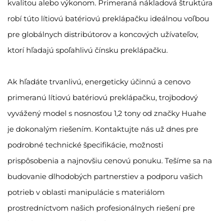
kvalitou alebo výkonom. Primeraná nákladová štruktúra
robí túto lítiovú batériovú preklápačku ideálnou voľbou
pre globálnych distribútorov a koncových užívateľov,
ktorí hľadajú spoľahlivú čínsku preklápačku.
Ak hľadáte trvanlivú, energeticky účinnú a cenovo
primeranú lítiovú batériovú preklápačku, trojbodový
vyvážený model s nosnosťou 1,2 tony od značky Huahe
je dokonalým riešením. Kontaktujte nás už dnes pre
podrobné technické špecifikácie, možnosti
prispôsobenia a najnovšiu cenovú ponuku. Tešíme sa na
budovanie dlhodobých partnerstiev a podporu vašich
potrieb v oblasti manipulácie s materiálom
prostredníctvom našich profesionálnych riešení pre