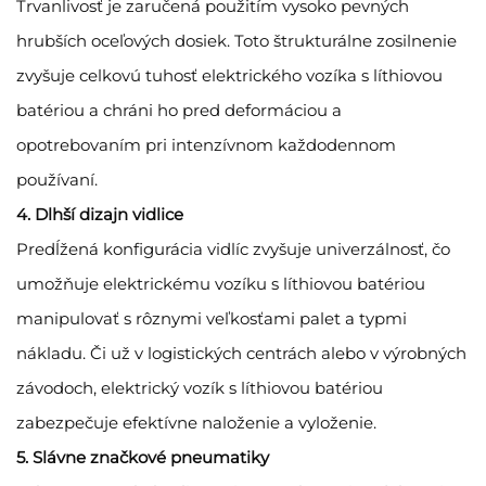
Trvanlivosť je zaručená použitím vysoko pevných
hrubších oceľových dosiek. Toto štrukturálne zosilnenie
zvyšuje celkovú tuhosť elektrického vozíka s líthiovou
batériou a chráni ho pred deformáciou a
opotrebovaním pri intenzívnom každodennom
používaní.
4. Dlhší dizajn vidlice
Predĺžená konfigurácia vidlíc zvyšuje univerzálnosť, čo
umožňuje elektrickému vozíku s líthiovou batériou
manipulovať s rôznymi veľkosťami palet a typmi
nákladu. Či už v logistických centrách alebo v výrobných
závodoch, elektrický vozík s líthiovou batériou
zabezpečuje efektívne naloženie a vyloženie.
5. Slávne značkové pneumatiky