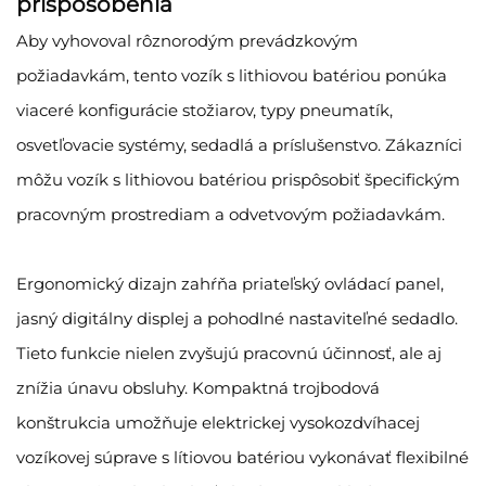
prispôsobenia
Aby vyhovoval rôznorodým prevádzkovým
požiadavkám, tento vozík s lithiovou batériou ponúka
viaceré konfigurácie stožiarov, typy pneumatík,
osvetľovacie systémy, sedadlá a príslušenstvo. Zákazníci
môžu vozík s lithiovou batériou prispôsobiť špecifickým
pracovným prostrediam a odvetvovým požiadavkám.
Ergonomický dizajn zahŕňa priateľský ovládací panel,
jasný digitálny displej a pohodlné nastaviteľné sedadlo.
Tieto funkcie nielen zvyšujú pracovnú účinnosť, ale aj
znížia únavu obsluhy. Kompaktná trojbodová
konštrukcia umožňuje elektrickej vysokozdvíhacej
vozíkovej súprave s lítiovou batériou vykonávať flexibilné