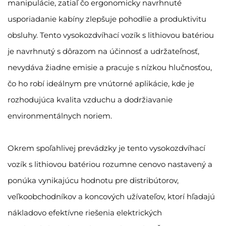
manipulácie, zatiaľ čo ergonomicky navrhnuté
usporiadanie kabíny zlepšuje pohodlie a produktivitu
obsluhy. Tento vysokozdvíhací vozík s lithiovou batériou
je navrhnutý s dôrazom na účinnosť a udržateľnosť,
nevydáva žiadne emisie a pracuje s nízkou hlučnosťou,
čo ho robí ideálnym pre vnútorné aplikácie, kde je
rozhodujúca kvalita vzduchu a dodržiavanie
environmentálnych noriem.
Okrem spoľahlivej prevádzky je tento vysokozdvíhací
vozík s lithiovou batériou rozumne cenovo nastavený a
ponúka vynikajúcu hodnotu pre distribútorov,
veľkoobchodníkov a koncových užívateľov, ktorí hľadajú
nákladovo efektívne riešenia elektrických