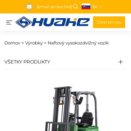
SK
[email protected]
Získať ponuku
Domov >
Výrobky
>
Naftový vysokozdvižný vozík
VŠETKY PRODUKTY