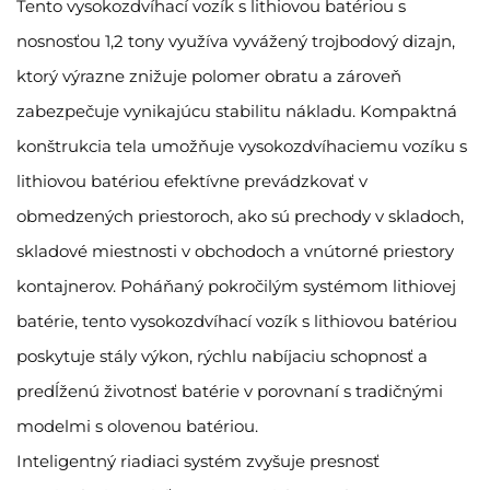
Tento vysokozdvíhací vozík s lithiovou batériou s
nosnosťou 1,2 tony využíva vyvážený trojbodový dizajn,
ktorý výrazne znižuje polomer obratu a zároveň
zabezpečuje vynikajúcu stabilitu nákladu. Kompaktná
konštrukcia tela umožňuje vysokozdvíhaciemu vozíku s
lithiovou batériou efektívne prevádzkovať v
obmedzených priestoroch, ako sú prechody v skladoch,
skladové miestnosti v obchodoch a vnútorné priestory
kontajnerov. Poháňaný pokročilým systémom lithiovej
batérie, tento vysokozdvíhací vozík s lithiovou batériou
poskytuje stály výkon, rýchlu nabíjaciu schopnosť a
predĺženú životnosť batérie v porovnaní s tradičnými
modelmi s olovenou batériou.
Inteligentný riadiaci systém zvyšuje presnosť