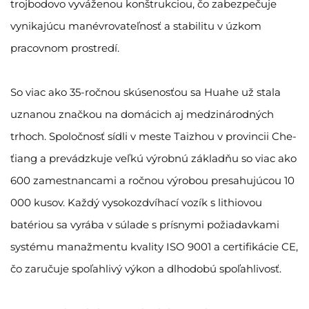
trojbodovo vyváženou konštrukciou, čo zabezpečuje
vynikajúcu manévrovateľnosť a stabilitu v úzkom
pracovnom prostredí.
So viac ako 35-ročnou skúsenosťou sa Huahe už stala
uznanou značkou na domácich aj medzinárodných
trhoch. Spoločnosť sídli v meste Taizhou v provincii Che-
ťiang a prevádzkuje veľkú výrobnú základňu so viac ako
600 zamestnancami a ročnou výrobou presahujúcou 10
000 kusov. Každý vysokozdvíhací vozík s lithiovou
batériou sa vyrába v súlade s prísnymi požiadavkami
systému manažmentu kvality ISO 9001 a certifikácie CE,
čo zaručuje spoľahlivý výkon a dlhodobú spoľahlivosť.