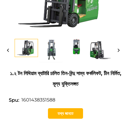
১.২ টন লিথিয়াম ব্যাটারি চালিত তিন-বিন্দু সাম্য ফর্কলিফট, চীন নির্মিত,
মূল্য যুক্তিসঙ্গত
1601438351588
Spu:
তথ্য জানতে