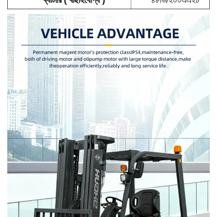
ব্যাটারি (
বাছাইযোগ্য
)
৪৮ভি/২০০এএইচ