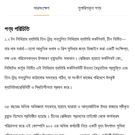
সারসংক্ষেপ
সুপারিশকৃত পণ্য
পণ্য পরিচিতি
১.২ টন লিথিয়াম ব্যাটারি তিন-বিন্দু সন্তুলিত লিথিয়াম ব্যাটারি ফর্কলিফট, চীন নির্মিত—
যার দাম যথার্থ—হলো আধুনিক গুদাম ও শিল্প সুবিধার জন্য ডিজাইন করা একটি সংক্ষিপ্ত,
দক্ষ এবং পরিবেশবান্ধব উপকরণ হ্যান্ডলিং সমাধান। ঝেজিয়াং হুয়াহে ফর্কলিফট কো.,
লিমিটেড কর্তৃক নির্মিত এই লিথিয়াম ব্যাটারি ফর্কলিফটটি উন্নত বৈদ্যুতিক প্রযুক্তি এবং
তিন-বিন্দু সন্তুলিত কাঠামোর সমন্বয়ে গঠিত, যা সংকীর্ণ কাজের পরিবেশে উৎকৃষ্ট
ম্যানিউভারেবিলিটি ও স্থিতিশীলতা প্রদান করে।
৩৫ বছরের অধিক অভিজ্ঞতা সহকারে, হুয়াহে ঘরোয়া ও আন্তর্জাতিক উভয় বাজারে স্বীকৃত
ব্র্যান্ড হিসেবে প্রতিষ্ঠিত হয়েছে। চীনের ঝেজিয়াং প্রদেশের তাইজৌ থেকে কার্যক্রম
পরিচালনা করে এই কোম্পানি ৬০০ এর অধিক কর্মচারী নিয়ে একটি বৃহৎ উৎপাদন সুবিধা