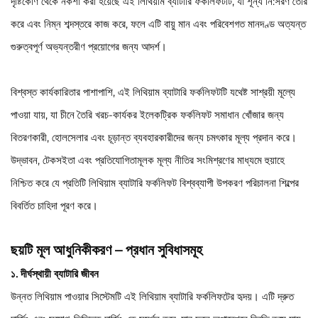
দৃষ্টিকোণ থেকে নকশা করা হয়েছে এই লিথিয়াম ব্যাটারি ফর্কলিফটটি, যা শূন্য নি:সরণ তৈরি
করে এবং নিম্ন শব্দস্তরে কাজ করে, ফলে এটি বায়ু মান এবং পরিবেশগত মানদণ্ড অত্যন্ত
গুরুত্বপূর্ণ অভ্যন্তরীণ প্রয়োগের জন্য আদর্শ।
বিশ্বস্ত কার্যকারিতার পাশাপাশি, এই লিথিয়াম ব্যাটারি ফর্কলিফটটি যথেষ্ট সাশ্রয়ী মূল্যে
পাওয়া যায়, যা চীনে তৈরি খরচ-কার্যকর ইলেকট্রিক ফর্কলিফট সমাধান খোঁজার জন্য
বিতরণকারী, হোলসেলার এবং চূড়ান্ত ব্যবহারকারীদের জন্য চমৎকার মূল্য প্রদান করে।
উদ্ভাবন, টেকসইতা এবং প্রতিযোগিতামূলক মূল্য নীতির সংমিশ্রণের মাধ্যমে হুয়াহে
নিশ্চিত করে যে প্রতিটি লিথিয়াম ব্যাটারি ফর্কলিফট বিশ্বব্যাপী উপকরণ পরিচালনা শিল্পের
বিবর্তিত চাহিদা পূরণ করে।
ছয়টি মূল আধুনিকীকরণ – প্রধান সুবিধাসমূহ
১. দীর্ঘস্থায়ী ব্যাটারি জীবন
উন্নত লিথিয়াম পাওয়ার সিস্টেমটি এই লিথিয়াম ব্যাটারি ফর্কলিফটের হৃদয়। এটি দ্রুত