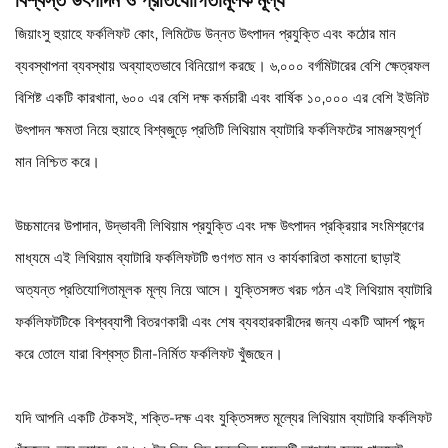
জিয়াংসু হুয়াহে ফর্কলিফট কোং, লিমিটেড উন্নত উৎপাদন প্রযুক্তি এবং কঠোর মান
ব্যবস্থাপনা ব্যবস্থায় অব্যাহতভাবে বিনিয়োগ করছে। ৬,০০০ বর্গমিটারের বেশি ক্ষেত্রফল
বিশিষ্ট একটি কারখানা, ৬০০ এর বেশি দক্ষ কর্মচারী এবং বার্ষিক ১০,০০০ এর বেশি ইউনিট
উৎপাদন ক্ষমতা নিয়ে হুয়াহে বিশ্বজুড়ে প্রতিটি লিথিয়াম ব্যাটারি ফর্কলিফটের সামঞ্জস্যপূর্ণ
মান নিশ্চিত করে।
উচ্চমানের উপাদান, উদ্ভাবনী লিথিয়াম প্রযুক্তি এবং দক্ষ উৎপাদন প্রক্রিয়ার সংমিশ্রণের
মাধ্যমে এই লিথিয়াম ব্যাটারি ফর্কলিফটটি গুণগত মান ও কার্যকারিতা কমানো ছাড়াই
অত্যন্ত প্রতিযোগিতামূলক মূল্য নিয়ে আসে। যুক্তিসঙ্গত খরচ গঠন এই লিথিয়াম ব্যাটারি
ফর্কলিফটটিকে বিশ্বব্যাপী বিতরণকারী এবং শেষ ব্যবহারকারীদের জন্য একটি আদর্শ পছন্দ
করে তোলে যারা বিশ্বস্ত চীনা-নির্মিত ফর্কলিফট খুঁজছেন।
যদি আপনি একটি টেকসই, শক্তি-দক্ষ এবং যুক্তিসঙ্গত মূল্যের লিথিয়াম ব্যাটারি ফর্কলিফট