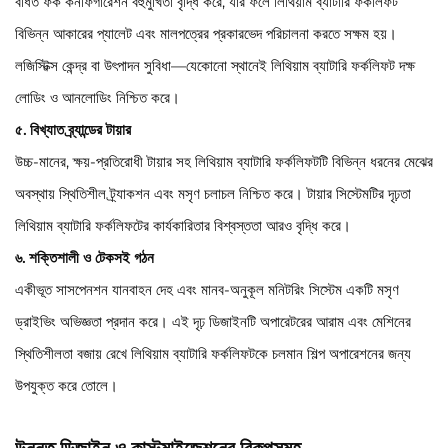
বর্ধিত ফর্ক কনফিগারেশন বহুমুখিতা বৃদ্ধি করে, যার ফলে লিথিয়াম ব্যাটারি ফর্কলিফট
বিভিন্ন আকারের প্যালেট এবং মালপত্রের প্রকারভেদ পরিচালনা করতে সক্ষম হয়।
লজিস্টিক্স কেন্দ্র বা উৎপাদন সুবিধা—যেকোনো স্থানেই লিথিয়াম ব্যাটারি ফর্কলিফট দক্ষ
লোডিং ও আনলোডিং নিশ্চিত করে।
৫. বিখ্যাত ব্র্যান্ডের টায়ার
উচ্চ-মানের, ক্ষয়-প্রতিরোধী টায়ার সহ লিথিয়াম ব্যাটারি ফর্কলিফটটি বিভিন্ন ধরনের মেঝের
অবস্থায় স্থিতিশীল ট্র্যাকশন এবং মসৃণ চলাচল নিশ্চিত করে। টায়ার সিস্টেমটির দৃঢ়তা
লিথিয়াম ব্যাটারি ফর্কলিফটের কার্যকারিতার বিশ্বস্ততা আরও বৃদ্ধি করে।
৬. শক্তিশালী ও টেকসই গঠন
একীভূত সাসপেনশন যানবাহন দেহ এবং মানব-অনুকূল মনিটরিং সিস্টেম একটি মসৃণ
ড্রাইভিং অভিজ্ঞতা প্রদান করে। এই দৃঢ় ডিজাইনটি অপারেটরের আরাম এবং মেশিনের
স্থিতিশীলতা বজায় রেখে লিথিয়াম ব্যাটারি ফর্কলিফটকে চলমান শিল্প অপারেশনের জন্য
উপযুক্ত করে তোলে।
উন্নত ডিজাইন ও কাস্টমাইজেশনের বিকল্পসমূহ