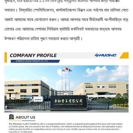
খুঁজছেন, তবে হুয়াহে-এর ১.২ টন তিন-বিন্দু সন্তুলিত মডেলটি আপনার জন্য পারফেক্ট
সমাধান। বিস্তারিত স্পেসিফিকেশন, কাস্টমাইজেশন বিকল্প এবং সর্বশেষ দাম তালিকা পেতে
আজই আমাদের সাথে যোগাযোগ করুন। আমরা আপনার সাথে দীর্ঘমেয়াদী অংশীদারিত্ব গড়ে
তোলার এবং আমাদের পেশাদার লিথিয়াম ব্যাটারি ফর্কলিফট সমাধানের মাধ্যমে আপনার
উপকরণ পরিচালনা চাহিদা পূরণে সহায়তা করতে আগ্রহী।