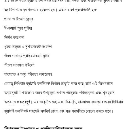
১.২ টন লিথিয়াম ব্যাটারি ফর্কলিফট এর নমনীয়তা, দক্ষতা এবং পরিবেশগত সুবিধার কারণে
বহু শিল্প খাতে ব্যাপকভাবে ব্যবহৃত হয়। এর সাধারণ প্রয়োগগুলি হল:
গুদাম ও বিতরণ কেন্দ্র
ই-কমার্স পূরণ সুবিধা
নির্মাণ কারখানা
খুচরা বিক্রয় ও সুপারমার্কেট সংরক্ষণ
ঔষধ ও খাদ্য প্রক্রিয়াকরণ সুবিধা
শীতল সংরক্ষণ পরিবেশ
যাতায়াত ও পণ্য পরিবহন অপারেশন
যেহেতু লিথিয়াম ব্যাটারি ফর্কলিফট নির্গমন ছাড়াই কাজ করে, তাই এটি বিশেষভাবে
অভ্যন্তরীণ পরিবেশের জন্য উপযুক্ত যেখানে পরিষ্কার-পরিচ্ছন্নতা এবং শব্দ হ্রাস
অত্যন্ত গুরুত্বপূর্ণ। এর সংকুচিত দেহ এবং তিন-বিন্দু ভারসাম্য ব্যবস্থার জন্য লিথিয়াম
ব্যাটারি ফর্কলিফট সহজেই সংকীর্ণ কোণ এবং সরু পথগুলিতে চলাচল করতে পারে।
বিশ্বস্ত উৎপাদন ও প্রতিযোগিতামূলক মূল্য