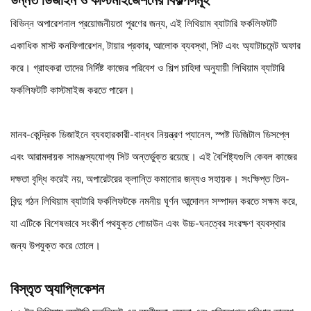
বিভিন্ন অপারেশনাল প্রয়োজনীয়তা পূরণের জন্য, এই লিথিয়াম ব্যাটারি ফর্কলিফটটি
একাধিক মাস্ট কনফিগারেশন, টায়ার প্রকার, আলোক ব্যবস্থা, সিট এবং অ্যাটাচমেন্ট অফার
করে। গ্রাহকরা তাদের নির্দিষ্ট কাজের পরিবেশ ও শিল্প চাহিদা অনুযায়ী লিথিয়াম ব্যাটারি
ফর্কলিফটটি কাস্টমাইজ করতে পারেন।
মানব-কেন্দ্রিক ডিজাইনে ব্যবহারকারী-বান্ধব নিয়ন্ত্রণ প্যানেল, স্পষ্ট ডিজিটাল ডিসপ্লে
এবং আরামদায়ক সামঞ্জস্যযোগ্য সিট অন্তর্ভুক্ত রয়েছে। এই বৈশিষ্ট্যগুলি কেবল কাজের
দক্ষতা বৃদ্ধি করেই নয়, অপারেটরের ক্লান্তি কমানোর জন্যও সহায়ক। সংক্ষিপ্ত তিন-
বিন্দু গঠন লিথিয়াম ব্যাটারি ফর্কলিফটকে নমনীয় ঘূর্ণন আন্দোলন সম্পাদন করতে সক্ষম করে,
যা এটিকে বিশেষভাবে সংকীর্ণ পথযুক্ত গোডাউন এবং উচ্চ-ঘনত্বের সংরক্ষণ ব্যবস্থার
জন্য উপযুক্ত করে তোলে।
বিস্তৃত অ্যাপ্লিকেশন