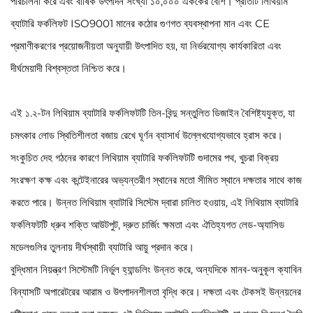
পরিচালনা করে এবং বার্ষিক উৎপাদন সংখ্যা ১০,০০০ এককের বেশি। প্রতিটি লিথিয়াম
ব্যাটারি ফর্কলিফট ISO9001 মানের কঠোর গুণগত ব্যবস্থাপনা মান এবং CE
প্রমাণীকরণের প্রয়োজনীয়তা অনুযায়ী উৎপাদিত হয়, যা নির্ভরযোগ্য কার্যকারিতা এবং
দীর্ঘমেয়াদী বিশ্বস্ততা নিশ্চিত করে।
এই ১.২-টন লিথিয়াম ব্যাটারি ফর্কলিফটটি তিন-বিন্দু সন্তুলিত ডিজাইন বৈশিষ্ট্যযুক্ত, যা
চমৎকার লোড স্থিতিশীলতা বজায় রেখে ঘূর্ণন ব্যাসার্ধ উল্লেখযোগ্যভাবে হ্রাস করে।
সংকুচিত দেহ গঠনের কারণে লিথিয়াম ব্যাটারি ফর্কলিফটটি গুদামের পথ, খুচরা বিক্রয়
সংরক্ষণ কক্ষ এবং কন্টেইনারের অভ্যন্তরীণ স্থানের মতো সীমিত স্থানে দক্ষতার সাথে কাজ
করতে পারে। উন্নত লিথিয়াম ব্যাটারি সিস্টেম দ্বারা চালিত হওয়ায়, এই লিথিয়াম ব্যাটারি
ফর্কলিফটটি ধ্রুব শক্তি আউটপুট, দ্রুত চার্জিং ক্ষমতা এবং ঐতিহ্যগত লেড-অ্যাসিড
মডেলগুলির তুলনায় দীর্ঘস্থায়ী ব্যাটারি আয়ু প্রদান করে।
বুদ্ধিমান নিয়ন্ত্রণ সিস্টেমটি নির্ভুল হ্যান্ডলিং উন্নত করে, অন্যদিকে মানব-অনুকূল ক্যাবিন
বিন্যাসটি অপারেটরের আরাম ও উৎপাদনশীলতা বৃদ্ধি করে। দক্ষতা এবং টেকসই উন্নয়নের