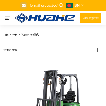
BN
[email protected]
একটি উদ্ধৃতি পান
হোম >
পণ্য
>
ডিজেল ফর্কলিফ্ট
সমস্ত পণ্য