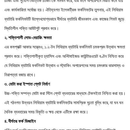
চার্জিং এবং সুযোগ-ভিত্তিক চার্জিং-কে সমর্থন করে, যার ফলে অপারেশনে বিরতি কমে যায়
এবং কার্যকারিতা সর্বোচ্চ হয়। ঐতিহ্যগত ইলেকট্রিক ফর্কলিফটের তুলনায়, এই লিথিয়াম
ব্যাটারি ফর্কলিফটটি উল্লেখযোগ্যভাবে দীর্ঘতর ব্যাটারি জীবনকাল এবং কাজের শিফট জুড়ে
স্থিতিশীল শক্তি আউটপুট প্রদান করে।
২. শক্তিশালী লোড-বেয়ারিং ক্ষমতা
এর কমপ্যাক্ট আকার সত্ত্বেও, ১.২-টন লিথিয়াম ব্যাটারি ফর্কলিফট চমকপ্রদ উত্থান ক্ষমতা
প্রদান করে। শক্তিশালীকৃত চ্যাসিস এবং অপ্টিমাইজড কাউন্টারওয়েট বণ্টন নিশ্চিত করে
যে লিথিয়াম ব্যাটারি ফর্কলিফট উত্থান ও স্ট্যাকিং অপারেশনের সময় চমৎকার ভারসাম্য ও
নিরাপত্তা বজায় রাখে।
৩. মোটা করা ইস্পাত প্লেট নির্মাণ
উচ্চ-শক্তি সম্পন্ন মোটা করা স্টিল প্লেট ব্যবহারের মাধ্যমে টেকসইতা নিশ্চিত করা হয়।
এই গঠনগত উন্নয়ন লিথিয়াম ব্যাটারি ফর্কলিফটের সামগ্রিক দৃঢ়তা বৃদ্ধি করে, যা ঘন ঘন
দৈনিক ব্যবহারের সময় বিকৃতি ও ক্ষয় থেকে এটিকে রক্ষা করে।
৪. দীর্ঘতর ফর্ক ডিজাইন