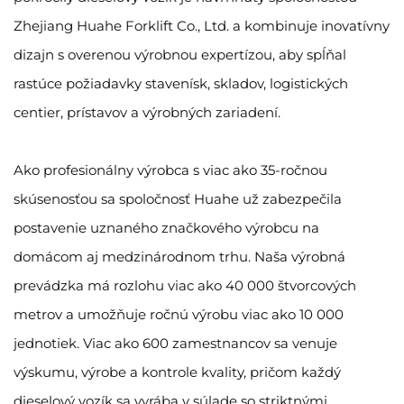
Zhejiang Huahe Forklift Co., Ltd. a kombinuje inovatívny
dizajn s overenou výrobnou expertízou, aby spĺňal
rastúce požiadavky stavenísk, skladov, logistických
centier, prístavov a výrobných zariadení.
Ako profesionálny výrobca s viac ako 35-ročnou
skúsenosťou sa spoločnosť Huahe už zabezpečila
postavenie uznaného značkového výrobcu na
domácom aj medzinárodnom trhu. Naša výrobná
prevádzka má rozlohu viac ako 40 000 štvorcových
metrov a umožňuje ročnú výrobu viac ako 10 000
jednotiek. Viac ako 600 zamestnancov sa venuje
výskumu, výrobe a kontrole kvality, pričom každý
dieselový vozík sa vyrába v súlade so striktnými