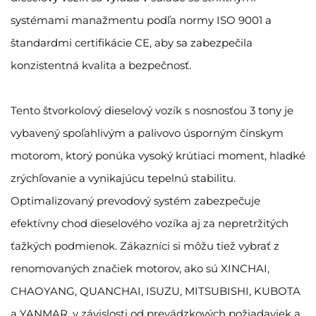
systémami manažmentu podľa normy ISO 9001 a
štandardmi certifikácie CE, aby sa zabezpečila
konzistentná kvalita a bezpečnosť.
Tento štvorkolový dieselový vozík s nosnosťou 3 tony je
vybavený spoľahlivým a palivovo úsporným čínskym
motorom, ktorý ponúka vysoký krútiaci moment, hladké
zrýchľovanie a vynikajúcu tepelnú stabilitu.
Optimalizovaný prevodový systém zabezpečuje
efektívny chod dieselového vozíka aj za nepretržitých
ťažkých podmienok. Zákazníci si môžu tiež vybrať z
renomovaných značiek motorov, ako sú XINCHAI,
CHAOYANG, QUANCHAI, ISUZU, MITSUBISHI, KUBOTA
a YANMAR, v závislosti od prevádzkových požiadaviek a