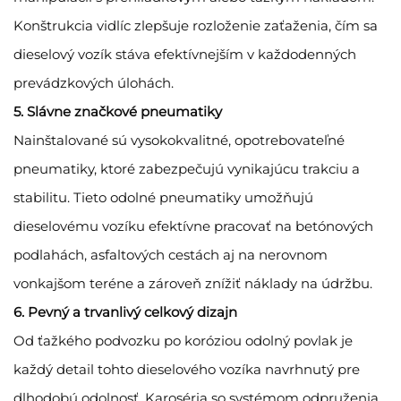
Konštrukcia vidlíc zlepšuje rozloženie zaťaženia, čím sa
dieselový vozík stáva efektívnejším v každodenných
prevádzkových úlohách.
5. Slávne značkové pneumatiky
Nainštalované sú vysokokvalitné, opotrebovateľné
pneumatiky, ktoré zabezpečujú vynikajúcu trakciu a
stabilitu. Tieto odolné pneumatiky umožňujú
dieselovému vozíku efektívne pracovať na betónových
podlahách, asfaltových cestách aj na nerovnom
vonkajšom teréne a zároveň znížiť náklady na údržbu.
6. Pevný a trvanlivý celkový dizajn
Od ťažkého podvozku po koróziou odolný povlak je
každý detail tohto dieselového vozíka navrhnutý pre
dlhodobú odolnosť. Karoséria so systémom odpruženia