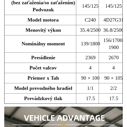
(bez zaťaženia/so zaťažením)
145/125
145/125
Podvozok
Model motora
C240
4D27G31
Menovitý výkon
35.4/2500
36.8/2500
156/1700-
Nominálny moment
139/1800
1900
Presídlenie
2369
2670
Počet valcov
4
4
Priemer x Tah
90 × 100
90 × 105
Model prevodného hradiel
1/1
2/2
Prevádzkový tlak
17.5
17.5