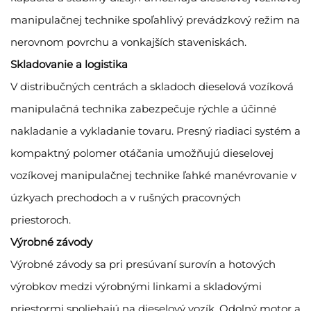
manipulačnej technike spoľahlivý prevádzkový režim na
nerovnom povrchu a vonkajších staveniskách.
Skladovanie a logistika
V distribučných centrách a skladoch dieselová vozíková
manipulačná technika zabezpečuje rýchle a účinné
nakladanie a vykladanie tovaru. Presný riadiaci systém a
kompaktný polomer otáčania umožňujú dieselovej
vozíkovej manipulačnej technike ľahké manévrovanie v
úzkyach prechodoch a v rušných pracovných
priestoroch.
Výrobné závody
Výrobné závody sa pri presúvaní surovín a hotových
výrobkov medzi výrobnými linkami a skladovými
priestormi spoliehajú na dieselový vozík. Odolný motor a