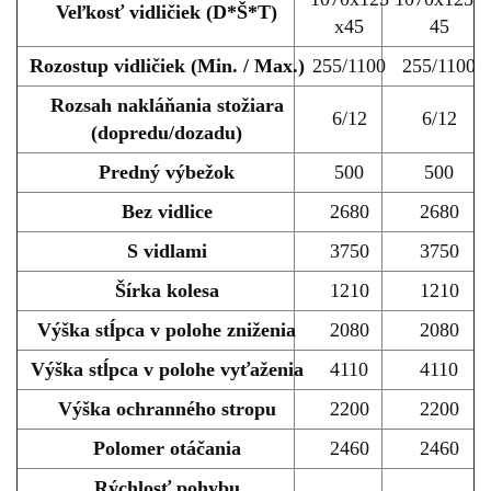
Veľkosť vidličiek (D*Š*T)
x45
45
Rozostup vidličiek (Min. / Max.)
255/1100
255/1100
Rozsah nakláňania stožiara
6/12
6/12
(dopredu/dozadu)
Predný výbežok
500
500
Bez vidlice
2680
2680
S vidlami
3750
3750
Šírka kolesa
1210
1210
Výška stĺpca v polohe zniženia
2080
2080
Výška stĺpca v polohe vyťaženia
4110
4110
Výška ochranného stropu
2200
2200
Polomer otáčania
2460
2460
Rýchlosť pohybu