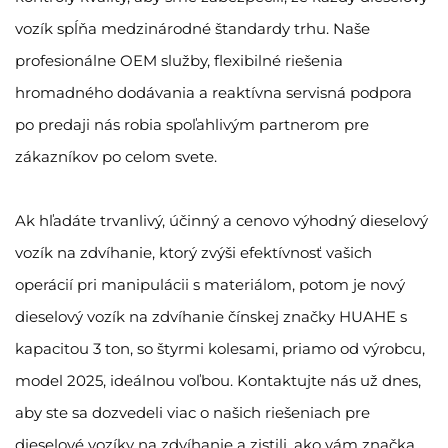
vozík spĺňa medzinárodné štandardy trhu. Naše
profesionálne OEM služby, flexibilné riešenia
hromadného dodávania a reaktívna servisná podpora
po predaji nás robia spoľahlivým partnerom pre
zákazníkov po celom svete.
Ak hľadáte trvanlivý, účinný a cenovo výhodný dieselový
vozík na zdvíhanie, ktorý zvýši efektívnosť vašich
operácií pri manipulácii s materiálom, potom je nový
dieselový vozík na zdvíhanie čínskej značky HUAHE s
kapacitou 3 ton, so štyrmi kolesami, priamo od výrobcu,
model 2025, ideálnou voľbou. Kontaktujte nás už dnes,
aby ste sa dozvedeli viac o našich riešeniach pre
dieselové vozíky na zdvíhanie a zistili, ako vám značka