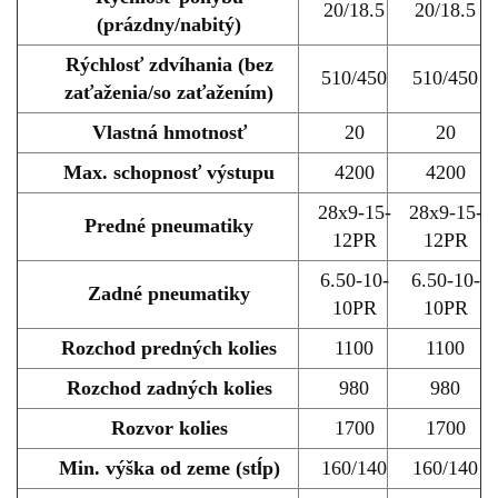
20/18.5
20/18.5
(prázdny/nabitý)
Rýchlosť zdvíhania (bez
510/450
510/450
zaťaženia/so zaťažením)
Vlastná hmotnosť
20
20
Max. schopnosť výstupu
4200
4200
28x9-15-
28x9-15-
Predné pneumatiky
12PR
12PR
6.50-10-
6.50-10-
Zadné pneumatiky
10PR
10PR
Rozchod predných kolies
1100
1100
Rozchod zadných kolies
980
980
Rozvor kolies
1700
1700
Min. výška od zeme (stĺp)
160/140
160/140