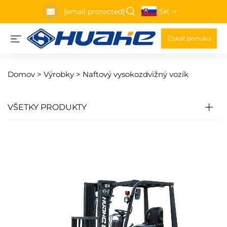
SK
[email protected]
Získať ponuku
Domov >
Výrobky
>
Naftový vysokozdvižný vozík
VŠETKY PRODUKTY