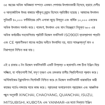
৩৫ বছরের অধিক অভিজ্ঞতা সম্পন্ন একজন পেশাদার উৎপাদনকারী হিসেবে, হুয়াহে দেশীয়
ও আন্তর্জাতিক উভয় বাজারে স্বীকৃত ব্র্যান্ড হিসেবে প্রতিষ্ঠিত হয়েছে। আমাদের উৎপাদন
সুবিধাটি ৪০,০০০ বর্গমিটারের বেশি এলাকা জুড়ে বিস্তৃত এবং বার্ষিক ১০,০০০ এককের
অধিক উৎপাদন সমর্থন করে। গবেষণা, উৎপাদন এবং মান নিয়ন্ত্রণে নিযুক্ত ৬০০ এর
অধিক কর্মচারীর সহযোগিতায় প্রতিটি ডিজেল ফর্কলিফট ISO9001 ব্যবস্থাপনা পদ্ধতি
এবং CE প্রমাণীকরণ মানের কঠোর অধীনে উৎপাদিত হয়, যাতে সামঞ্জস্যপূর্ণ মান ও
নিরাপত্তা নিশ্চিত করা যায়।
এই ৪ চাকার ৩ টন ডিজেল ফর্কলিফটটি একটি বিশ্বস্ত ও জ্বালানি-দক্ষ চীনা ইঞ্জিন দিয়ে
সজ্জিত, যা শক্তিশালী টর্ক, মসৃণ ত্বরণ এবং চমৎকার তাপীয় স্থিতিশীলতা প্রদান করে।
অপ্টিমাইজড ট্রান্সমিশন সিস্টেমটি নিশ্চিত করে যে ডিজেল ফর্কলিফটটি ধারাবাহিক ভারী
কাজের শর্তেও দক্ষতার সাথে কাজ করে। গ্রাহকরা অপারেশনাল প্রয়োজন এবং আঞ্চলিক
পছন্দ অনুযায়ী XINCHAI, CHAOYANG, QUANCHAI, ISUZU,
MITSUBISHI, KUBOTA এবং YANMAR-এর মতো বিখ্যাত ইঞ্জিন