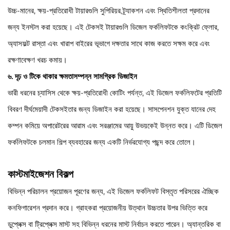
উচ্চ-মানের, ক্ষয়-প্রতিরোধী টায়ারগুলি সুপিরিয়র ট্র্যাকশন এবং স্থিতিশীলতা প্রদানের
জন্য ইনস্টল করা হয়েছে। এই টেকসই টায়ারগুলি ডিজেল ফর্কলিফটকে কংক্রিট ফ্লোর,
অ্যাসফল্ট রাস্তা এবং খারাপ বাইরের ভূভাগে দক্ষতার সাথে কাজ করতে সক্ষম করে এবং
রক্ষণাবেক্ষণ খরচ কমায়।
৬. দৃঢ় ও টিকে থাকার ক্ষমতাসম্পন্ন সামগ্রিক ডিজাইন
ভারী ধরনের চ্যাসিস থেকে ক্ষয়-প্রতিরোধী কোটিং পর্যন্ত, এই ডিজেল ফর্কলিফটের প্রতিটি
বিবরণ দীর্ঘমেয়াদী টেকসইতার জন্য ডিজাইন করা হয়েছে। সাসপেনশন যুক্ত যানের দেহ
কম্পন কমিয়ে অপারেটরের আরাম এবং সরঞ্জামের আয়ু উভয়কেই উন্নত করে। এটি ডিজেল
ফর্কলিফটকে চলমান শিল্প ব্যবহারের জন্য একটি নির্ভরযোগ্য পছন্দ করে তোলে।
কাস্টমাইজেশন বিকল্প
বিভিন্ন পরিচালন প্রয়োজন পূরণের জন্য, এই ডিজেল ফর্কলিফট বিস্তৃত পরিসরের ঐচ্ছিক
কনফিগারেশন প্রদান করে। গ্রাহকরা প্রয়োজনীয় উত্থান উচ্চতার উপর ভিত্তি করে
ডুপ্লেক্স বা ট্রিপ্লেক্স মাস্ট সহ বিভিন্ন ধরনের মাস্ট নির্বাচন করতে পারেন। অ্যান্তরিক বা