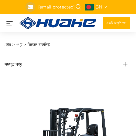
BN
[email protected]
একটি উদ্ধৃতি পান
হোম >
পণ্য
>
ডিজেল ফর্কলিফ্ট
সমস্ত পণ্য