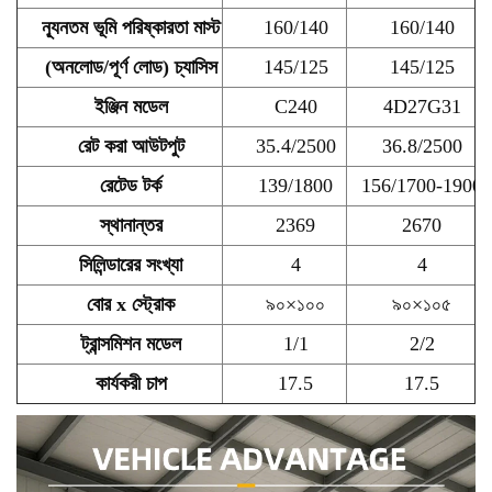
ন্যূনতম ভূমি পরিষ্কারতা মাস্ট
160/140
160/140
(অনলোড/পূর্ণ লোড) চ্যাসিস
145/125
145/125
ইঞ্জিন মডেল
C240
4D27G31
রেট করা আউটপুট
35.4/2500
36.8/2500
রেটেড টর্ক
139/1800
156/1700-1900
স্থানান্তর
2369
2670
সিলিন্ডারের সংখ্যা
4
4
বোর x স্ট্রোক
৯০×১০০
৯০×১০৫
ট্রান্সমিশন মডেল
1/1
2/2
কার্যকরী চাপ
17.5
17.5