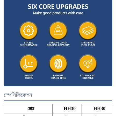
স্পেসিফিকেশন
মোড
HH30
HH30