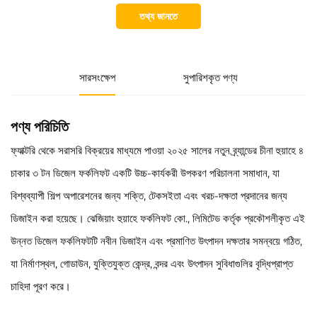
তথ্য জানতে
সারসংক্ষেপ
সুপারিশকৃত পণ্য
পণ্য পরিচিতি
ফ্যাক্টরি থেকে সরাসরি বিক্রয়ের মাধ্যমে পাওয়া ২০২৫ সালের নতুন ব্র্যান্ডের চীনা হুয়াহে ৪
চাকার ৩ টন ডিজেল ফর্কলিফট একটি উচ্চ-কার্যকরী উপকরণ পরিচালনা সমাধান, যা
বিশ্বব্যাপী শিল্প অপারেশনের জন্য শক্তি, টেকসইতা এবং খরচ-দক্ষতা প্রদানের জন্য
ডিজাইন করা হয়েছে। ঝেজিয়াং হুয়াহে ফর্কলিফট কো., লিমিটেড কর্তৃক প্রকৌশলীকৃত এই
উন্নত ডিজেল ফর্কলিফটটি নবীন ডিজাইন এবং প্রমাণিত উৎপাদন দক্ষতার সমন্বয়ে গঠিত,
যা নির্মাণস্থল, গোডাউন, যুক্তিযুক্ত কেন্দ্র, বন্দর এবং উৎপাদন সুবিধাগুলির বৃদ্ধিপ্রাপ্ত
চাহিদা পূরণ করে।