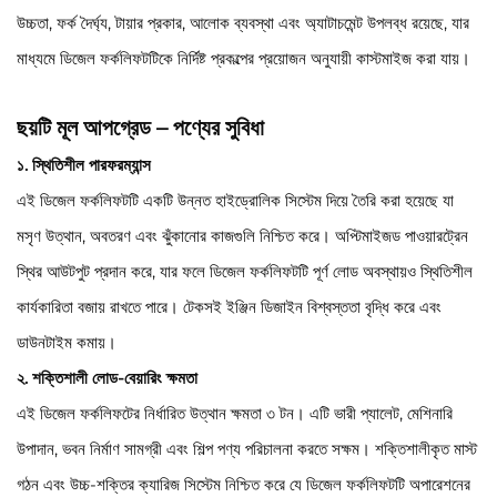
উচ্চতা, ফর্ক দৈর্ঘ্য, টায়ার প্রকার, আলোক ব্যবস্থা এবং অ্যাটাচমেন্ট উপলব্ধ রয়েছে, যার
মাধ্যমে ডিজেল ফর্কলিফটটিকে নির্দিষ্ট প্রকল্পের প্রয়োজন অনুযায়ী কাস্টমাইজ করা যায়।
ছয়টি মূল আপগ্রেড – পণ্যের সুবিধা
১. স্থিতিশীল পারফরম্যান্স
এই ডিজেল ফর্কলিফটটি একটি উন্নত হাইড্রোলিক সিস্টেম দিয়ে তৈরি করা হয়েছে যা
মসৃণ উত্থান, অবতরণ এবং ঝুঁকানোর কাজগুলি নিশ্চিত করে। অপ্টিমাইজড পাওয়ারট্রেন
স্থির আউটপুট প্রদান করে, যার ফলে ডিজেল ফর্কলিফটটি পূর্ণ লোড অবস্থায়ও স্থিতিশীল
কার্যকারিতা বজায় রাখতে পারে। টেকসই ইঞ্জিন ডিজাইন বিশ্বস্ততা বৃদ্ধি করে এবং
ডাউনটাইম কমায়।
২. শক্তিশালী লোড-বেয়ারিং ক্ষমতা
এই ডিজেল ফর্কলিফটের নির্ধারিত উত্থান ক্ষমতা ৩ টন। এটি ভারী প্যালেট, মেশিনারি
উপাদান, ভবন নির্মাণ সামগ্রী এবং শিল্প পণ্য পরিচালনা করতে সক্ষম। শক্তিশালীকৃত মাস্ট
গঠন এবং উচ্চ-শক্তির ক্যারিজ সিস্টেম নিশ্চিত করে যে ডিজেল ফর্কলিফটটি অপারেশনের