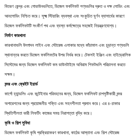
বিতরণ কেন্দ্র এবং গোডাউনগুলিতে, ডিজেল ফর্কলিফট পণ্যগুলির দ্রুত ও দক্ষ লোডিং এবং
আনলোডিং নিশ্চিত করে। সূক্ষ্ম স্টিয়ারিং ব্যবস্থা এবং সংকুচিত ঘূর্ণন ব্যাসার্ধের কারণে
ডিজেল ফর্কলিফটটি সংকীর্ণ পথ এবং ব্যস্ত কর্মক্ষেত্রে সহজেই নিয়ন্ত্রণযোগ্য।
নির্মাণ কারখানা
কারখানাগুলি উৎপাদন লাইন এবং স্টোরেজ এলাকার মধ্যে কাঁচামাল এবং চূড়ান্ত পণ্যগুলি
স্থানান্তর করতে ডিজেল ফর্কলিফটের উপর নির্ভর করে। টেকসই ইঞ্জিন এবং হাইড্রোলিক
সিস্টেমের জন্য ডিজেল ফর্কলিফট কম ডাউনটাইমে অবিরাম শিফটগুলি পরিচালনা করতে
সক্ষম।
বন্দর এবং ফ্রেইট ইয়ার্ড
কার্গো হ্যান্ডলিং এবং কন্টেইনার পরিবহনের জন্য, ডিজেল ফর্কলিফট চাপসৃষ্টিকারী বন্দর
অপারেশনের জন্য প্রয়োজনীয় শক্তি এবং সহনশীলতা প্রদান করে। এর ৪-চাকার
স্থিতিশীলতা ভারী লিফটিং কাজের সময় নিরাপত্তা বৃদ্ধি করে।
কৃষি ও শিল্প সুবিধা
ডিজেল ফর্কলিফট কৃষি প্রক্রিয়াকরণ কারখানা, কাঠের আস্তানা এবং শিল্প স্টোরেজ