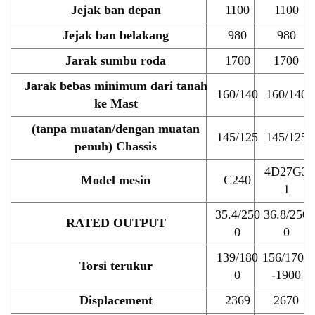
Jejak ban depan
1100
1100
Jejak ban belakang
980
980
Jarak sumbu roda
1700
1700
Jarak bebas minimum dari tanah
160/140
160/140
ke Mast
(tanpa muatan/dengan muatan
145/125
145/125
penuh) Chassis
4D27G3
Model mesin
C240
1
35.4/250
36.8/250
RATED OUTPUT
0
0
139/180
156/1700
Torsi terukur
0
-1900
Displacement
2369
2670