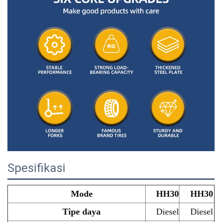
Spesifikasi
Mode
HH30
HH30
Tipe daya
Diesel
Diesel