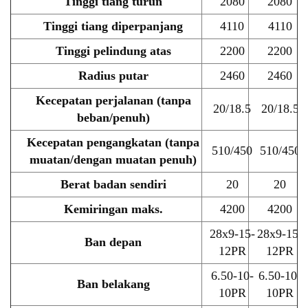
Tinggi tiang turun
2080
2080
Tinggi tiang diperpanjang
4110
4110
Tinggi pelindung atas
2200
2200
Radius putar
2460
2460
Kecepatan perjalanan (tanpa
20/18.5
20/18.5
beban/penuh)
Kecepatan pengangkatan (tanpa
510/450
510/450
muatan/dengan muatan penuh)
Berat badan sendiri
20
20
Kemiringan maks.
4200
4200
28x9-15-
28x9-15-
Ban depan
12PR
12PR
6.50-10-
6.50-10-
Ban belakang
10PR
10PR