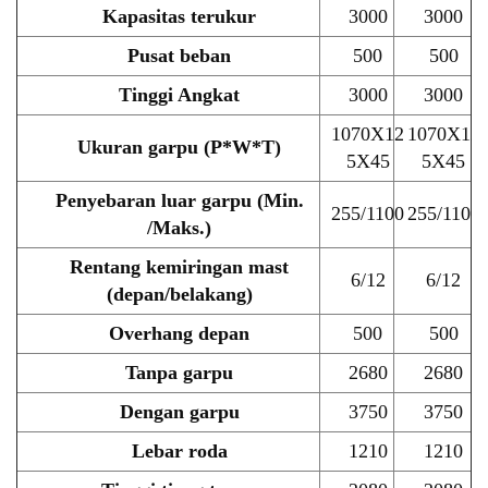
Kapasitas terukur
3000
3000
Pusat beban
500
500
Tinggi Angkat
3000
3000
1070X12
1070X12
Ukuran garpu (P*W*T)
5X45
5X45
Penyebaran luar garpu (Min.
255/1100
255/1100
/Maks.)
Rentang kemiringan mast
6/12
6/12
(depan/belakang)
Overhang depan
500
500
Tanpa garpu
2680
2680
Dengan garpu
3750
3750
Lebar roda
1210
1210