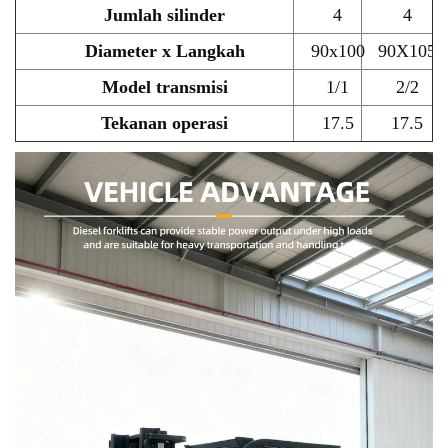
Jumlah silinder
4
4
Diameter x Langkah
90x100
90X105
Model transmisi
1/1
2/2
Tekanan operasi
17.5
17.5