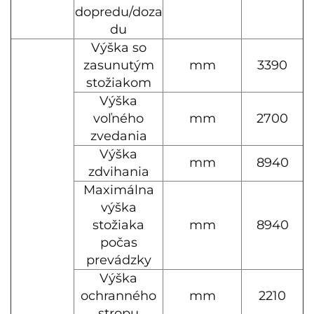
dopredu/doza
du
Výška so
zasunutým
mm
3390
stožiakom
Výška
voľného
mm
2700
zvedania
Výška
mm
8940
zdvihania
Maximálna
výška
stožiaka
mm
8940
počas
prevádzky
Výška
ochranného
mm
2210
stropu