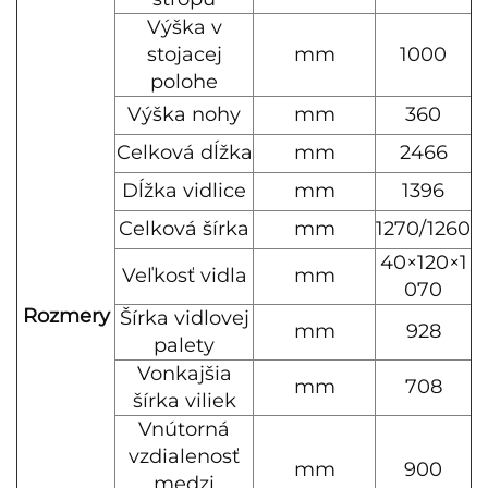
Výška v
stojacej
mm
1000
polohe
Výška nohy
mm
360
Celková dĺžka
mm
2466
Dĺžka vidlice
mm
1396
Celková šírka
mm
1270/1260
40×120×1
Veľkosť vidla
mm
070
Rozmery
Šírka vidlovej
mm
928
palety
Vonkajšia
mm
708
šírka viliek
Vnútorná
vzdialenosť
mm
900
medzi