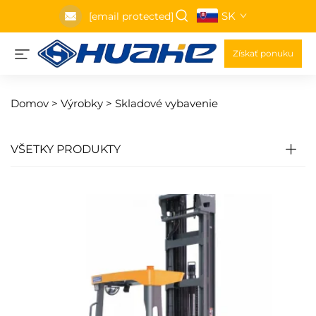
SK
[email protected]
Získať ponuku
Domov >
Výrobky
>
Skladové vybavenie
VŠETKY PRODUKTY