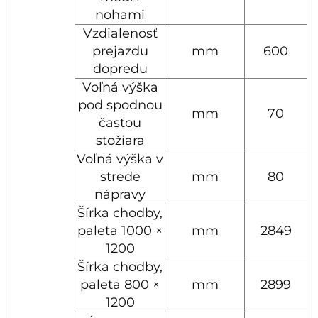
nohami
Vzdialenosť
prejazdu
mm
600
dopredu
Voľná výška
pod spodnou
mm
70
časťou
stožiara
Voľná výška v
strede
mm
80
nápravy
Šírka chodby,
paleta 1000 ×
mm
2849
1200
Šírka chodby,
paleta 800 ×
mm
2899
1200