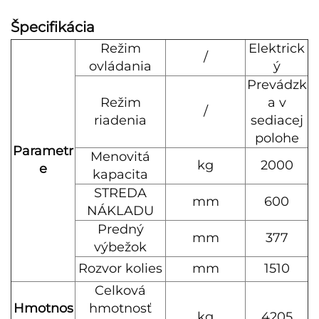
Špecifikácia
Režim
Elektrick
/
ovládania
ý
Prevádzk
Režim
a v
/
riadenia
sediacej
polohe
Parametr
Menovitá
kg
2000
e
kapacita
STREDA
mm
600
NÁKLADU
Predný
mm
377
výbežok
Rozvor kolies
mm
1510
Celková
Hmotnos
hmotnosť
kg
4205