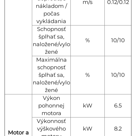
m/s
0.12/0.12
nákladom /
počas
vykládania
Schopnosť
šplhať sa,
%
10/10
naložené/vylo
žené
Maximálna
schopnosť
šplhať sa,
%
10/10
naložené/vylo
žené
Výkon
pohonnej
kW
6.5
motora
Výkonnosť
výškového
kW
8.2
Motor a