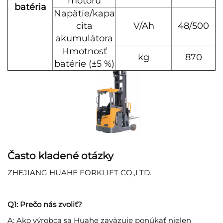
motoru
batéria
Napätie/kapa
cita
V∕Ah
48/500
akumulátora
Hmotnosť
kg
870
batérie (±5 %)
Často kladené otázky
ZHEJIANG HUAHE FORKLIFT CO.,LTD.
Q1: Prečo nás zvoliť?
A: Ako výrobca sa Huahe zaväzuje ponúkať nielen