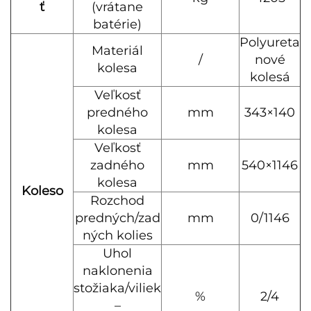
ť
(vrátane
batérie)
Polyureta
Materiál
/
nové
kolesa
kolesá
Veľkosť
predného
mm
343×140
kolesa
Veľkosť
zadného
mm
540×1146
kolesa
Koleso
Rozchod
predných/zad
mm
0/1146
ných kolies
Uhol
naklonenia
stožiaka/viliek
%
2/4
–