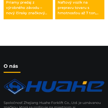
Priamy predaj z
Naftový vozík na
výrobného závodu –
prepravu tovaru s
nový čínsky značkový
hmotnosťou až 7 ton,
vozík HUAHE z roku
jednoduchý ovládacia
2025, štvorkolesový
systém a vykládka do
naftový vozík s
výšky až 7 m
nosnosťou 3 t
O nás
Spoločnosť Zhejiang Huahe Forklift Co., Ltd. je uznávanou
značkou, ktorá sa rozširuje na miestnom aj