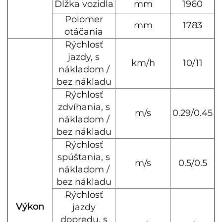
Dĺžka vozidla
mm
1960
Polomer
mm
1783
otáčania
Rýchlosť
jazdy, s
km/h
10/11
nákladom /
bez nákladu
Rýchlosť
zdvíhania, s
m/s
0.29/0.45
nákladom /
bez nákladu
Rýchlosť
spúšťania, s
m/s
0.5/0.5
nákladom /
bez nákladu
Rýchlosť
Výkon
jazdy
dopredu, s