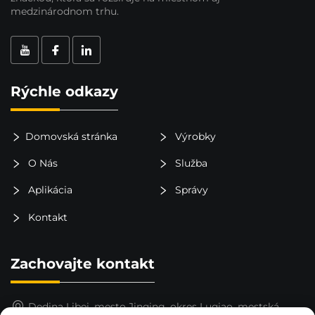
medzinárodnom trhu.
Rýchle odkazy
Domovská stránka
Výrobky
O Nás
Služba
Aplikácia
Správy
Kontakt
Zachovajte kontakt
Dedina Libei, mesto Jinqing, okres Luqiao, mestská