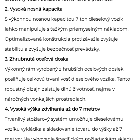
2. Vysoká nosná kapacita
S výkonnou nosnou kapacitou 7 ton dieselový vozík
ľahko manipuluje s ťažkým priemyselným nákladom.
Optimalizovaná konštrukcia protizávažia zvyšuje
stabilitu a zvyšuje bezpečnosť prevádzky.
3. Zhrubnutá oceľová doska
Výkonný rám vyrobený z hrubších oceľových dosiek
posilňuje celkovú trvanlivosť dieselového vozíka. Tento
robustný dizajn zaisťuje dlhú životnosť, najmä v
náročných vonkajších prostrediach.
4. Vysoká výška zdvíhania až do 7 metrov
Trvanlivý stožiarový systém umožňuje dieselovému
vozíku vykládka a skladovanie tovaru do výšky až 7
metrov. Na vyhovenie špecifickým požiadavkám skladu