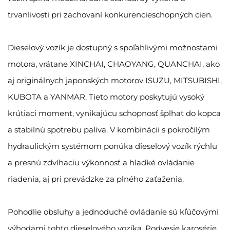
trvanlivosti pri zachovaní konkurencieschopných cien.
Dieselový vozík je dostupný s spoľahlivými možnosťami
motora, vrátane XINCHAI, CHAOYANG, QUANCHAI, ako
aj originálnych japonských motorov ISUZU, MITSUBISHI,
KUBOTA a YANMAR. Tieto motory poskytujú vysoký
krútiaci moment, vynikajúcu schopnosť šplhať do kopca
a stabilnú spotrebu paliva. V kombinácii s pokročilým
hydraulickým systémom ponúka dieselový vozík rýchlu
a presnú zdvíhaciu výkonnosť a hladké ovládanie
riadenia, aj pri prevádzke za plného zaťaženia.
Pohodlie obsluhy a jednoduché ovládanie sú kľúčovými
výhodami tohto dieselového vozíka. Podvesie karosérie