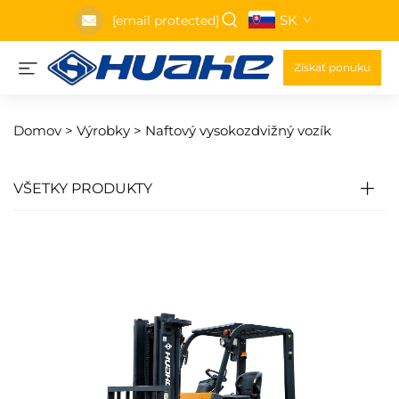
SK
[email protected]
Získať ponuku
Domov >
Výrobky
>
Naftový vysokozdvižný vozík
VŠETKY PRODUKTY