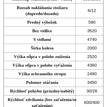
Rozsah nakláňania stožiara
6/12
(dopredu/dozadu)
Predný výbežok
590
Bez vidlice
3520
S vidlami
4740
Šírka kolesa
2000
Výška stĺpca v polohe zniženia
2520
Výška stĺpca v polohe vyťaženia
4360
Výška ochranného stropu
2490
Polomer otáčania
3450
Rýchlosť pohybu (prázdny/nabitý)
30/28
Rýchlosť zdvíhania (bez zaťaženia/so
600/400
zaťažením)