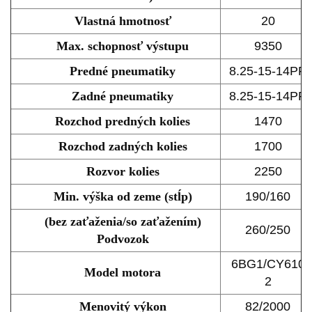
Vlastná hmotnosť
20
Max. schopnosť výstupu
9350
Predné pneumatiky
8.25-15-14PR
Zadné pneumatiky
8.25-15-14PR
Rozchod predných kolies
1470
Rozchod zadných kolies
1700
Rozvor kolies
2250
Min. výška od zeme (stĺp)
190/160
(bez zaťaženia/so zaťažením)
260/250
Podvozok
6BG1/CY610
Model motora
2
Menovitý výkon
82/2000