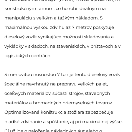
konštrukčným rámom, čo ho robí ideálnym na
manipuláciu s veľkým a ťažkým nákladom. S
maximálnou výškou zdvihu až 7 metrov poskytuje
dieselový vozík vynikajúce možnosti skladovania a
vykládky v skladoch, na staveniskách, v prístavoch a v
logistických centrách.
S menovitou nosnosťou 7 ton je tento dieselový vozík
špeciálne navrhnutý na prepravu veľkých palet,
oceľových materiálov, súčastí strojov, stavebných
materiálov a hromadných priemyselných tovarov.
Optimalizovaná konštrukcia stožiara zabezpečuje
hladké zdvíhanie a spúšťanie, aj pri maximálnej výške.
Či už ide o naloženie nákladných áut alebo o