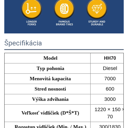
Špecifikácia
Model
HH70
Typ pohonia
Diesel
Menovitá kapacita
7000
Stred nosnosti
600
Výška zdvihania
3000
1220 × 150 ×
Veľkosť vidličiek (D*Š*T)
70
Rozostup vidličiek (Min. / Max.)
300/1830