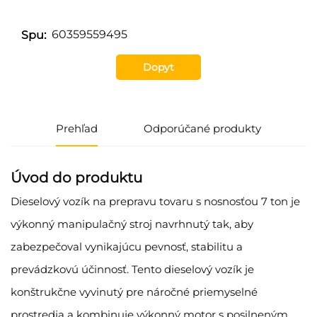
60359559495
Spu:
Dopyt
Prehľad
Odporúčané produkty
Úvod do produktu
Dieselový vozík na prepravu tovaru s nosnosťou 7 ton je
výkonný manipulačný stroj navrhnutý tak, aby
zabezpečoval vynikajúcu pevnosť, stabilitu a
prevádzkovú účinnosť. Tento dieselový vozík je
konštrukčne vyvinutý pre náročné priemyselné
prostredia a kombinuje výkonný motor s posilneným