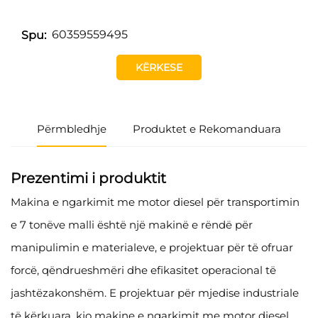
60359559495
Spu:
KËRKESE
Përmbledhje
Produktet e Rekomanduara
Prezentimi i produktit
Makina e ngarkimit me motor diesel për transportimin
e 7 tonëve malli është një makinë e rëndë për
manipulimin e materialeve, e projektuar për të ofruar
forcë, qëndrueshmëri dhe efikasitet operacional të
jashtëzakonshëm. E projektuar për mjedise industriale
të kërkuara, kjo makine e ngarkimit me motor diesel