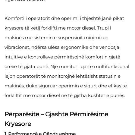
Komforti i operatorit dhe operimi i thjeshtë janë pikat
kryesore të këtij forklifti me motor diesel. Trupi i
makinës me sistemin e suspensioit minimizon
vibracionet, ndërsa ulësa ergonomike dhe vendosja
intuitive e kontrollave përmirësojnë komfortin gjatë
orëve të gjata punë. Një monitor i qartë multifunksional
lejon operatorët të monitorojnë lehtësisht statusin e
makinës, duke siguruar operimin e sigurt dhe efikas të
forkliftit me motor diesel në të gjitha kushtet e punës.
Përparësitë – Gjashtë Përmirësime
Kryesore
1. Performancë e Qëndrueshme