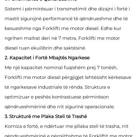
Sistemi i përmirësuar i transmetimit dhe dizajni i fortë i
mastit sigurojnë performancë të qëndrueshme dhe të
besueshme nga Forklifti me motor diesel. Edhe kur
ngrihen mallrat deri në 7 metra, Forklifti me motor
diesel ruan ekuilibrin dhe saktësinë.
2. Kapacitet i Fortë Mbajtës Ngarkese
Me një kapacitet nominal fuqishëm prej 7 tonësh,
Forklifti me motor diesel përgjigjet lehtësisht kërkesave
të ngarkesave industriale të rënda. Struktura e
optimizuar e peshës kontrastuese përmirëson
qëndrueshmërinë dhe rrit sigurinë operacionale.
3. Strukturë me Plaka Steli të Trashë
Korniza e fortë, e ndërtuar me pllaka steli të trasha, rrit
qëndrueshmërinë e përgjithshme të Forkliftit me motor