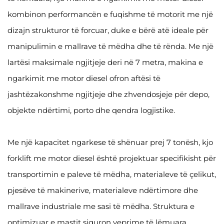
kombinon performancën e fuqishme të motorit me një
dizajn strukturor të forcuar, duke e bërë atë ideale për
manipulimin e mallrave të mëdha dhe të rënda. Me një
lartësi maksimale ngjitjeje deri në 7 metra, makina e
ngarkimit me motor diesel ofron aftësi të
jashtëzakonshme ngjitjeje dhe zhvendosjeje për depo,
objekte ndërtimi, porto dhe qendra logjistike.
Me një kapacitet ngarkese të shënuar prej 7 tonësh, kjo
forklift me motor diesel është projektuar specifikisht për
transportimin e paleve të mëdha, materialeve të çelikut,
pjesëve të makinerive, materialeve ndërtimore dhe
mallrave industriale me sasi të mëdha. Struktura e
optimizuar e mastit siguron veprime të lëmuara