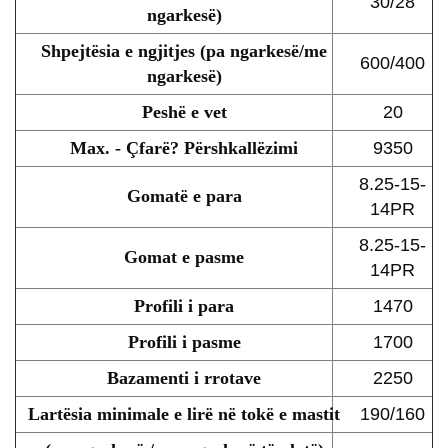
30/28
ngarkesë)
Shpejtësia e ngjitjes (pa ngarkesë/me
600/400
ngarkesë)
Peshë e vet
20
Max. - Çfarë? Përshkallëzimi
9350
8.25-15-
Gomatë e para
14PR
8.25-15-
Gomat e pasme
14PR
Profili i para
1470
Profili i pasme
1700
Bazamenti i rrotave
2250
Lartësia minimale e lirë në tokë e mastit
190/160