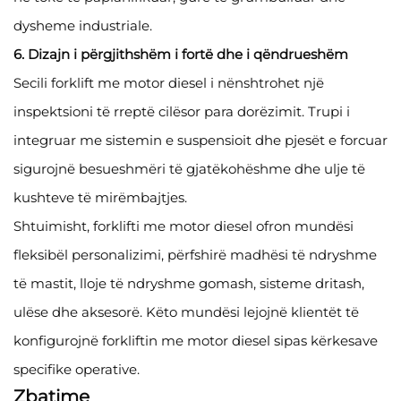
dysheme industriale.
6. Dizajn i përgjithshëm i fortë dhe i qëndrueshëm
Secili forklift me motor diesel i nënshtrohet një
inspektsioni të rreptë cilësor para dorëzimit. Trupi i
integruar me sistemin e suspensioit dhe pjesët e forcuar
sigurojnë besueshmëri të gjatëkohëshme dhe ulje të
kushteve të mirëmbajtjes.
Shtuimisht, forklifti me motor diesel ofron mundësi
fleksibël personalizimi, përfshirë madhësi të ndryshme
të mastit, lloje të ndryshme gomash, sisteme dritash,
ulëse dhe aksesorë. Këto mundësi lejojnë klientët të
konfigurojnë forkliftin me motor diesel sipas kërkesave
specifike operative.
Zbatime