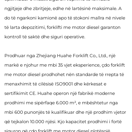
ngjitjeje dhe zbritjeje, edhe në lartësinë maksimale. A
do të ngarkoni kamionë apo të stokoni mallra në nivele
të larta depozitimi, forklifti me motor diesel garanton
kontroll të saktë dhe siguri operative.
Prodhuar nga Zhejiang Huahe Forklift Co., Ltd., një
markë e njohur me mbi 35 vjet eksperience, çdo forklift
me motor diesel prodhohet nën standarde të rrepta të
menaxhimit të cilësisë ISO9001 dhe kërkesat e
sertifikimit CE. Huahe operon një fabrikë moderne
prodhimi me sipërfaqe 6.000 m², e mbështetur nga
mbi 600 punonjës të kualifikuar dhe një prodhim vjetor
që tejkalon 10.000 njësi. Kjo kapacitet prodhimi i fortë
siguron që çdo forklift me motor diesel plotësojë