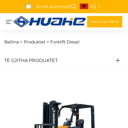
SQ
[email protected]
Merrni një ofertë
Ballina >
Produktet
>
Forklift Diesel
TË GJITHA PRODUKTET