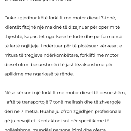
Duke zgjedhur këtë forklift me motor diesel 7-tonë,
klientët fitojnë një makinë të dizajnuar për operim të
thjeshtë, kapacitet ngarkese të fortë dhe performancë
të lartë ngjitjeje. I ndërtuar për të plotësuar kërkesat e
rritura të tregjeve ndërkombëtare, forklifti me motor
diesel ofron besueshmëri të jashtëzakonshme për
aplikime me ngarkesë të rëndë.
Nëse kërkoni një forklift me motor diesel të besueshëm,
i aftë të transportojë 7 tonë mallrash dhe të zhvargojë
deri në 7 metra, Huahe ju ofron zgjidhjen profesionale
që ju nevojitet. Kontaktoni sot për specifikime të
hollësishme, mundësi personalizimi dhe oferta