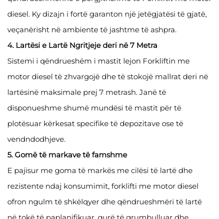
diesel. Ky dizajn i fortë garanton një jetëgjatësi të gjatë,
veçanërisht në ambiente të jashtme të ashpra.
4. Lartësi e Lartë Ngritjeje deri në 7 Metra
Sistemi i qëndrueshëm i mastit lejon Forkliftin me
motor diesel të zhvargojë dhe të stokojë mallrat deri në
lartësinë maksimale prej 7 metrash. Janë të
disponueshme shumë mundësi të mastit për të
plotësuar kërkesat specifike të depozitave ose të
vendndodhjeve.
5. Gomë të markave të famshme
E pajisur me goma të markës me cilësi të lartë dhe
rezistente ndaj konsumimit, forklifti me motor diesel
ofron ngulm të shkëlqyer dhe qëndrueshmëri të lartë
në tokë të paplanifikuar, gurë të grumbulluar dhe