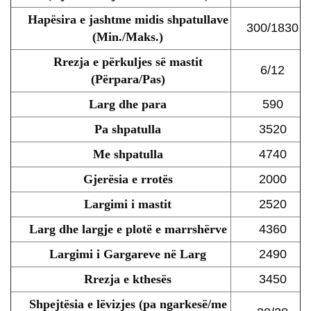
Hapësira e jashtme midis shpatullave
300/1830
(Min./Maks.)
Rrezja e përkuljes së mastit
6/12
(Përpara/Pas)
Larg dhe para
590
Pa shpatulla
3520
Me shpatulla
4740
Gjerësia e rrotës
2000
Largimi i mastit
2520
Larg dhe largje e plotë e marrshërve
4360
Largimi i Gargareve në Larg
2490
Rrezja e kthesës
3450
Shpejtësia e lëvizjes (pa ngarkesë/me