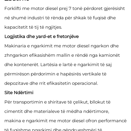
Forklifti me motor diesel prej 7 tonë përdoret gjerësisht
në shumë industri të rënda për shkak të fuqisë dhe
kapacitetit të tij të ngjitjes.
Logjistika dhe yard-et e fretonjëve
Makinaria e ngarkimit me motor diesel ngarkon dhe
zhngarkon efikasishëm mallin e rëndë nga kamionët
dhe kontenerët. Lartësia e lartë e ngarkimit të saj
përmirëson përdorimin e hapësirës vertikale të
depozitave dhe rrit efikasitetin operacional.
Site Ndërtimi
Për transportimin e shiritave të çelikut, bllokut të
cimentit dhe materialeve të mëdha ndërtimore,
makina e ngarkimit me motor diesel ofron performancë
të fuqishme ngarkimi dhe qëndrueshmëri të