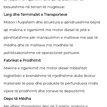
besueshme në terren të rrugësuar.
Larg dhe Terminalet e Transporteve
Motori i fuqishëm dhe struktura e qëndrueshme bëjnë
që makina e ngarkimit me motor diesel të jetë e
përshtatshme për manipulimin e mallrave me sasi të
mëdha dhe të mallrave me madhësi të
jashtëzakonshme në operacionet portuare.
Fabrikat e Prodhimit
Makina e ngarkimit me motor diesel mbështet
logjistikën e brendshme të rrjedhshme duke lëvizur
materiale të para dhe produkte të përfunduara midis
vijave të prodhimit dhe zonave të depozitimit.
Depo të Mëdha
Me aftësi zhngarkimi deri në 7 metra, makina e