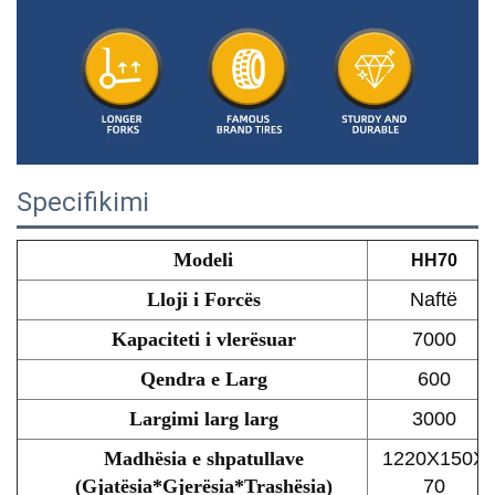
Specifikimi
Modeli
HH70
Lloji i Forcës
Naftë
Kapaciteti i vlerësuar
7000
Qendra e Larg
600
Largimi larg larg
3000
Madhësia e shpatullave
1220X150X
(Gjatësia*Gjerësia*Trashësia)
70