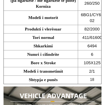
(pa ngarkesë / me ngarkesë të plotë)
260/250
Korniza
6BG1/CY61
Modeli i motorit
02
Produkti i vlerësuar
82/2000
Tori normal
411/61600
Shkarkimi
6494
Numri i cilindrite
6
Bore x Stroke
105X125
Modeli i transmetimit
2/1
Shtypja e punës
18