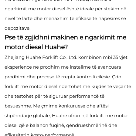
ngarkimit me motor diesel është ideale për stekim në
nivel të lartë dhe menaxhim të efikasë të hapësirës së
depozitave.
Pse të zgjidhni makinen e ngarkimit me
motor diesel Huahe?
Zhejiang Huahe Forklift Co., Ltd. kombinon mbi 35 vjet
eksperience në prodhim me instalime të avancuara
prodhimi dhe procese të rrepta kontrolli cilësie. Çdo
forklift me motor diesel ndërtohet me kujdes të veçantë
dhe testohet për të siguruar performancë të
besueshme. Me çmime konkuruese dhe aftësi
shpërndarje globale, Huahe ofron një forklift me motor
diesel që e balanon fuqinë, qëndrueshmërinë dhe
efikasitetin kosto-performancë.