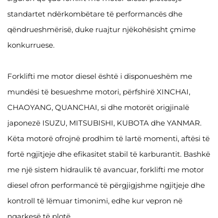
standartet ndërkombëtare të performancës dhe
qëndrueshmërisë, duke ruajtur njëkohësisht çmime
konkurruese.
Forklifti me motor diesel është i disponueshëm me
mundësi të besueshme motori, përfshirë XINCHAI,
CHAOYANG, QUANCHAI, si dhe motorët origjinalë
japonezë ISUZU, MITSUBISHI, KUBOTA dhe YANMAR.
Këta motorë ofrojnë prodhim të lartë momenti, aftësi të
fortë ngjitjeje dhe efikasitet stabil të karburantit. Bashkë
me një sistem hidraulik të avancuar, forklifti me motor
diesel ofron performancë të përgjigjshme ngjitjeje dhe
kontroll të lëmuar timonimi, edhe kur vepron në
ngarkesë të plotë.