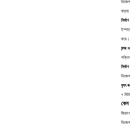
ডিজেল
বাড়ায
নির্মা
ইস্পাত
করে।
বন্দর ও
শক্তি
নির্মা
ডিজেল 
বৃহৎ গ
৭ মিটা
কেন 
জিয়াং
ডিজেল 