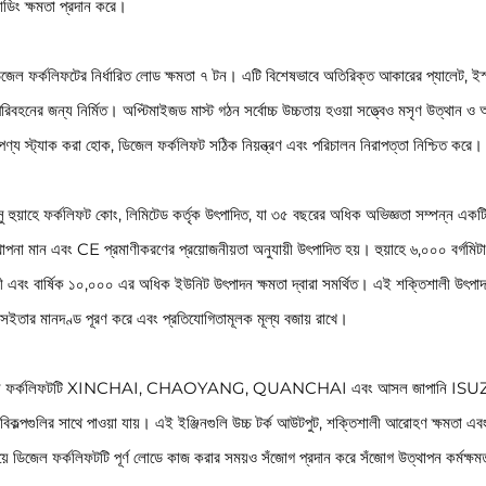
িং ক্ষমতা প্রদান করে।
েল ফর্কলিফটের নির্ধারিত লোড ক্ষমতা ৭ টন। এটি বিশেষভাবে অতিরিক্ত আকারের প্যালেট, ইস্পাত 
রিবহনের জন্য নির্মিত। অপ্টিমাইজড মাস্ট গঠন সর্বোচ্চ উচ্চতায় হওয়া সত্ত্বেও মসৃণ উত্থান
পণ্য স্ট্যাক করা হোক, ডিজেল ফর্কলিফট সঠিক নিয়ন্ত্রণ এবং পরিচালন নিরাপত্তা নিশ্চিত করে।
ংসু হুয়াহে ফর্কলিফট কোং, লিমিটেড কর্তৃক উৎপাদিত, যা ৩৫ বছরের অধিক অভিজ্ঞতা সম্পন্ন এক
্থাপনা মান এবং CE প্রমাণীকরণের প্রয়োজনীয়তা অনুযায়ী উৎপাদিত হয়। হুয়াহে ৬,০০০ বর্গ
ারী এবং বার্ষিক ১০,০০০ এর অধিক ইউনিট উৎপাদন ক্ষমতা দ্বারা সমর্থিত। এই শক্তিশালী উৎপাদন 
সইতার মানদণ্ড পূরণ করে এবং প্রতিযোগিতামূলক মূল্য বজায় রাখে।
ল ফর্কলিফটটি XINCHAI, CHAOYANG, QUANCHAI এবং আসল জাপানি ISUZ
 বিকল্পগুলির সাথে পাওয়া যায়। এই ইঞ্জিনগুলি উচ্চ টর্ক আউটপুট, শক্তিশালী আরোহণ ক্ষমতা এ
়ে ডিজেল ফর্কলিফটটি পূর্ণ লোডে কাজ করার সময়ও সঁজোগ প্রদান করে সঁজোগ উত্থাপন কর্মক্ষমতা এ