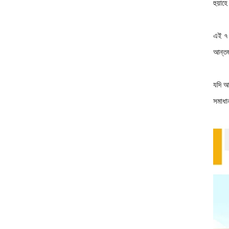
হুয়া
এই ৭ 
আন্তর্
যদি আ
সমাধা