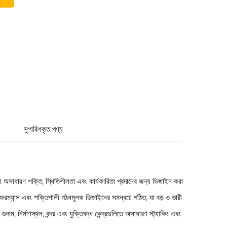
সুপারিশকৃত পণ্য
া অসাধারণ শক্তি, স্থিতিশীলতা এবং কার্যকারিতা প্রদানের জন্য ডিজাইন করা
রফরম্যান্স এবং শক্তিশালী গঠনমূলক ডিজাইনের সমন্বয়ে গঠিত, যা বড় ও ভারী
াম, নির্মাণস্থল, বন্দর এবং যুক্তিবদ্ধ কেন্দ্রগুলিতে অসাধারণ স্ট্যাকিং এবং