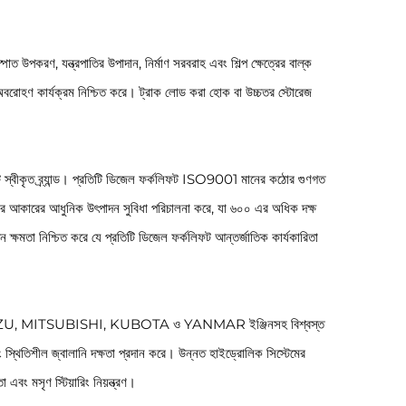
উপকরণ, যন্ত্রপাতির উপাদান, নির্মাণ সরবরাহ এবং শিল্প ক্ষেত্রের বাল্ক
 ও অবরোহণ কার্যক্রম নিশ্চিত করে। ট্রাক লোড করা হোক বা উচ্চতর স্টোরেজ
টি স্বীকৃত ব্র্যান্ড। প্রতিটি ডিজেল ফর্কলিফট ISO9001 মানের কঠোর গুণগত
মিটার আকারের আধুনিক উৎপাদন সুবিধা পরিচালনা করে, যা ৬০০ এর অধিক দক্ষ
ক্ষমতা নিশ্চিত করে যে প্রতিটি ডিজেল ফর্কলিফট আন্তর্জাতিক কার্যকারিতা
U, MITSUBISHI, KUBOTA ও YANMAR ইঞ্জিনসহ বিশ্বস্ত
বং স্থিতিশীল জ্বালানি দক্ষতা প্রদান করে। উন্নত হাইড্রোলিক সিস্টেমের
বং মসৃণ স্টিয়ারিং নিয়ন্ত্রণ।