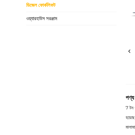
ডিজেল ফোর্কলিফট
ওয়্যারহাউস সরঞ্জাম
পণ্য
7 টন 
হয়েছ
মালামা