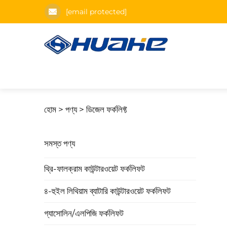
[email protected]
হোম >
পণ্য
>
ডিজেল ফর্কলিফ্ট
সমস্ত পণ্য
থ্রি-ফালক্রাম কাউন্টারওয়েট ফর্কলিফট
৪-হুইল লিথিয়াম ব্যাটারি কাউন্টারওয়েট ফর্কলিফট
গ্যাসোলিন/এলপিজি ফর্কলিফট