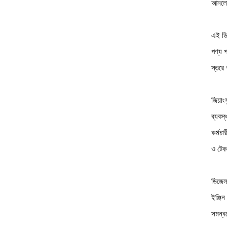
আনলোড
এই ডিজ
পণ্য প
স্তরে 
জিয়া
ব্যবস
কর্মচ
ও টেক
ডিজে
ইঞ্জিন
সমন্বয