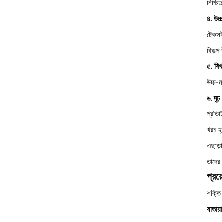
নিশ্চ
৪. উচ্
টেকসই
বিকল্
৫. বিখ্
উচ্চ-ম
৬. দৃঢ
প্রতিট
খরচ হ
এছাড়া
তাদের
প্রয
শক্তি 
যাতায