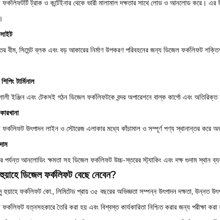
 ফর্কলিফটটি ট্রাক ও কন্টেইনার থেকে ভারী মালামাল দক্ষতার সাথে লোড ও আনলোড করে। এর উচ্চ
়।
ণ সাইট
ের বীম, সিমেন্ট ব্লক এবং বড় আকারের নির্মাণ উপকরণ পরিবহনের জন্য ডিজেল ফর্কলিফট শক্তিশা
 শিপিং টার্মিনাল
শালী ইঞ্জিন এবং টেকসই গঠন ডিজেল ফর্কলিফটকে বন্দর অপারেশনে বাল্ক কার্গো এবং অতিরিক্
ণ কারখানা
ফর্কলিফট উৎপাদন লাইন ও স্টোরেজ এলাকার মধ্যে কাঁচামাল ও সম্পূর্ণ পণ্য স্থানান্তর করে অভ
ুদাম
র পর্যন্ত আনলোডিং ক্ষমতা সহ ডিজেল ফর্কলিফট উচ্চ-স্তরের স্ট্যাকিং এবং দক্ষ গুদাম স্থান ব্
হুয়াহে ডিজেল ফর্কলিফট বেছে নেবেন?
সু হুয়াহে ফর্কলিফট কো., লিমিটেড প্রায় ৩৫ বছরের অভিজ্ঞতা সম্পন্ন উৎপাদন দক্ষতা, উন্নত উৎপা
ফর্কলিফট যত্নসহকারে তৈরি করা হয় এবং বিশ্বস্ত কার্যকারিতা নিশ্চিত করার জন্য পরীক্ষা করা 