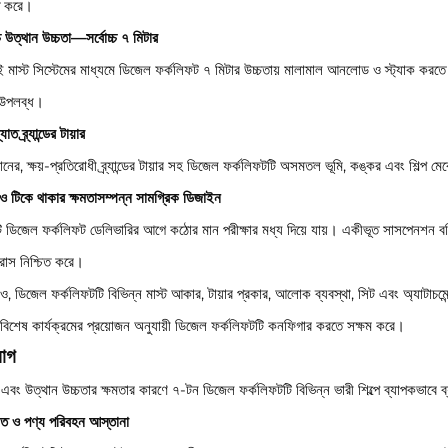
িত করে।
চ উত্থান উচ্চতা—সর্বোচ্চ ৭ মিটার
 মাস্ট সিস্টেমের মাধ্যমে ডিজেল ফর্কলিফট ৭ মিটার উচ্চতায় মালামাল আনলোড ও স্ট্যাক করতে 
প উপলব্ধ।
যাত ব্র্যান্ডের টায়ার
ানের, ক্ষয়-প্রতিরোধী ব্র্যান্ডের টায়ার সহ ডিজেল ফর্কলিফটটি অসমতল ভূমি, কঙ্কর এবং শিল্প
় ও টিকে থাকার ক্ষমতাসম্পন্ন সামগ্রিক ডিজাইন
ি ডিজেল ফর্কলিফট ডেলিভারির আগে কঠোর মান পরীক্ষার মধ্য দিয়ে যায়। একীভূত সাসপেনশন বডি এ
্রাস নিশ্চিত করে।
ও, ডিজেল ফর্কলিফটটি বিভিন্ন মাস্ট আকার, টায়ার প্রকার, আলোক ব্যবস্থা, সিট এবং অ্যাটাচমে
 বিশেষ কার্যক্রমের প্রয়োজন অনুযায়ী ডিজেল ফর্কলিফটটি কনফিগার করতে সক্ষম করে।
়োগ
এবং উত্থান উচ্চতার ক্ষমতার কারণে ৭-টন ডিজেল ফর্কলিফটটি বিভিন্ন ভারী শিল্পে ব্যাপকভাবে ব
়াত ও পণ্য পরিবহন আস্তানা