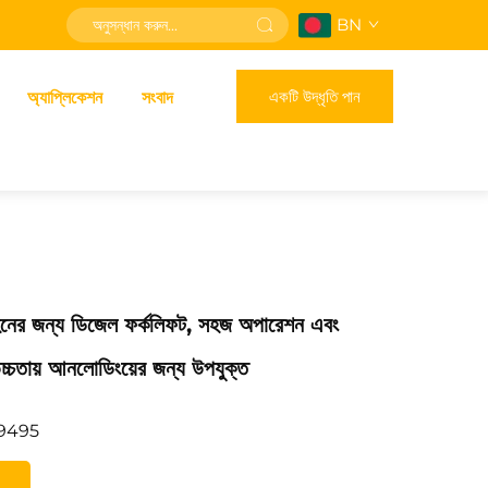
BN
একটি উদ্ধৃতি পান
অ্যাপ্লিকেশন
সংবাদ
হনের জন্য ডিজেল ফর্কলিফট, সহজ অপারেশন এবং
 উচ্চতায় আনলোডিংয়ের জন্য উপযুক্ত
9495