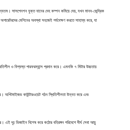
যতম। সাসপেনশন যুক্ত যানের দেহ কম্পন কমিয়ে দেয়, যখন মানব-কেন্দ্রিক
টর অপারেটরদের মেশিনের অবস্থা সহজেই পর্যবেক্ষণ করতে সাহায্য করে, যা
থিতিশীল ও বিশ্বস্ত পারফরম্যান্স প্রদান করে। এমনকি ৭ মিটার উচ্চতায়
রে। অপ্টিমাইজড কাউন্টারওয়েট গঠন স্থিতিশীলতা উন্নত করে এবং
ে। এই দৃঢ় ডিজাইন বিশেষ করে কঠোর বহিরঙ্গন পরিবেশে দীর্ঘ সেবা আয়ু