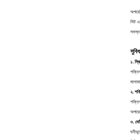
অপারে
সিট এব
সমস্ত
সুবি
১. স্থ
শক্তিশ
মালাম
২. শক্
শক্তি
অপারে
৩. মোট
ঘনীভূত