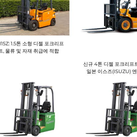
he) 디젤 포크리프트는 거친 지형 및 중형~중량급 작업 사이클에
델의 경우 특수 타이어 옵션 포함) 등 다양한 기능을 통해 불균일한
안전성을 제공합니다.
니다. 당사의 조종실은 탁월한 시야, 직관적인 조작 장치, 진동
을 적용한 모델을 제공하여 장시간 작업 중에도 정밀도, 안전성, 
15Z: 1.5톤 소형 디젤 포크리프
 총 소유 비용(TCO) 측면에서 유리합니다. 당사의 포크리프트
트, 물류 및 자재 취급에 적합
합니다. 신뢰성 높은 부품과 전 세계적인 부품 공급망은 운영 비
신규 4톤 디젤 포크리프트
제조 철학
일본 이스즈(ISUZU) 
조 철학 전반에 깊이 내재화하고 있습니다:
기계, 지능형 도장 시스템을 포함한 첨단 생산 라인에 투자했습니다
할 수 있습니다.
 로봇과 디지털 제조 관리 시스템을 활용합니다. 이는 파워트레인
와 효율성을 유지합니다.
 원칙을 준수하며, 당사는 엄격하고 다단계의 품질 검사 체계를 
능 등 모든 측면을 테스트합니다.
 모두 국제적인 품질 및 안전 기준을 준수하여 제조됩니다. 당사의 
족하여 안전성, 신뢰성 및 글로벌 시장 수용성을 보장합니다.