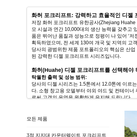
화허 포크리프트: 강력하고 효율적인 디젤 
저장 화허 포크리프트 유한공사(Zhejiang Huahe 
모 시설과 연간 10,000대의 생산 능력을 갖추고 
품은 뛰어난 품질과 성능으로 정평이 나 있어 ‘저장성명상표(
획득하였으며, 전 세계 130여 개국 및 지역의 
당사의 광범위한 제품 포트폴리오의 핵심은 산업 현
된 강력한 디젤 포크리프트 시리즈입니다.
화허(Huahe) 디젤 포크리프트를 선택해야 
탁월한 출력 및 성능 범위:
당사의 디젤 시리즈는 1.5톤에서 12.0톤에 이
다. 소형 창고용 모델부터 야외 야드 및 컨테이너
로써 고객의 운영을 원활하게 유지해 드립니다.
우수한 신뢰성을 위한 프리미엄 엔진 옵션:
당사는 글로벌 신뢰를 받는 고효율 디젤 엔진을 
(ISUZU), 미쓰비시(Mitsubishi), 야마하
모든 제품
장 적합한 파워플랜트를 자유롭게 선택하실 수 있
엄격한 작동 조건 및 탁월한 안정성을 위해 설계됨
3점 지지대 카운터웨이트 포크리프트