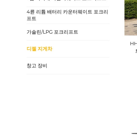
강화된 프레임과 견고한 액슬로 설계된 화허(Hua
적의 축거, 그리고 견고한 타이어(거친 지형용 모
4륜 리튬 배터리 카운터웨이트 포크리
력(거친 지형용 모델 기준 최대 38%), 그리고 
프트
운전자 중심의 설계 및 편의성:
우리는 운영자의 효율성과 복지를 최우선으로 고려합
가솔린/LPG 포크리프트
트 옵션(예: 와이드뷰 마스트 및 풀프리 마스트)
비용 효율적인 운영 및 간편한 정비:
HH
디젤 동력은 특히 고강도·다중 교대 작업 환경에서
디젤 지게차
및 유지보수가 용이하고 가동 중단 시간을 최소화
창고 장비
첨단 제조 기술 및 품질 보증: 당사의 핵심 
화허(Huahe)는 뛰어난 품질에 대한 약속을 제
정밀 제조: 당사는 자동 용접 로봇, 레이저 절단 
품을 흔들림 없는 정밀도, 일관성 및 강도로 제작
유연하고 자동화된 조립: 당사의 생산 공정은 조립
연한 생산을 가능하게 하면서도 높은 조립 정확도
엄격한 품질 관리: "품질은 기업의 생명이다"라는
엔진 성능, 유압 시스템, 구조적 완전성, 안전 기
국제 표준 준수: 화허(Huahe) 디젤 포크리프트는
을 획득하였으며, 제품은 관련 CE 요구사항을 충