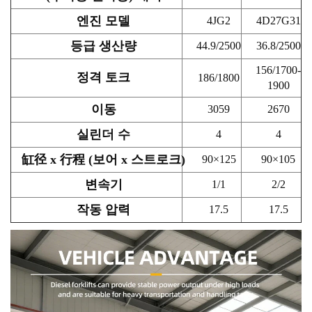
엔진 모델
4JG2
4D27G31
등급 생산량
44.9/2500
36.8/2500
156/1700-
정격 토크
186/1800
1900
이동
3059
2670
실린더 수
4
4
缸径 x 行程 (보어 x 스트로크)
90×125
90×105
변속기
1/1
2/2
작동 압력
17.5
17.5