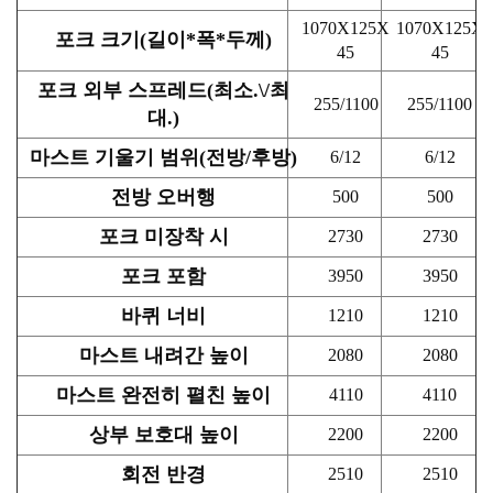
1070X125X
1070X125X
포크 크기(길이*폭*두께)
45
45
포크 외부 스프레드(최소.\/최
255/1100
255/1100
대.)
마스트 기울기 범위(전방/후방)
6/12
6/12
전방 오버행
500
500
포크 미장착 시
2730
2730
포크 포함
3950
3950
바퀴 너비
1210
1210
마스트 내려간 높이
2080
2080
마스트 완전히 펼친 높이
4110
4110
상부 보호대 높이
2200
2200
회전 반경
2510
2510