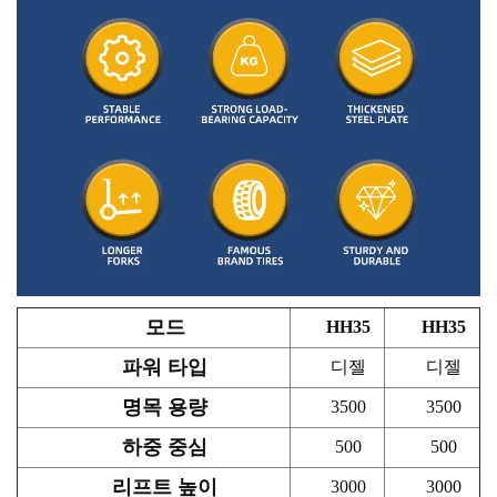
모드
HH35
HH35
파워 타입
디젤
디젤
명목 용량
3500
3500
하중 중심
500
500
리프트 높이
3000
3000