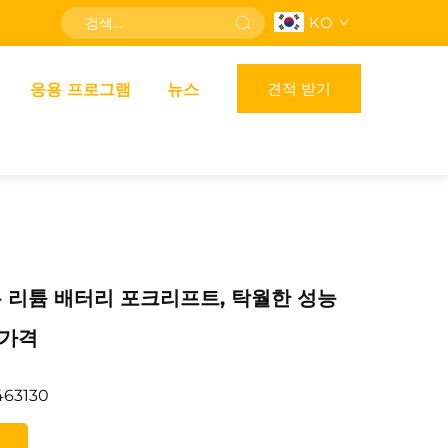
KO
견적 받기
응용 프로그램
뉴스
톤 리튬 배터리 포크리프트, 탁월한 성능
 가격
463130