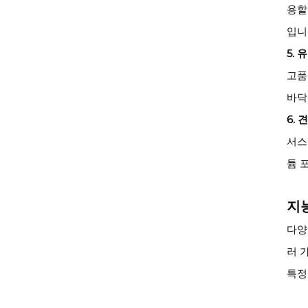
용할
입니
5.
고품
바닥
6.
서스
튬 
지
다양
러 
특정