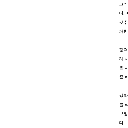
크리
다.
갖추
거친
정격
리 
을 
줄여
강화
를 
보장
다.