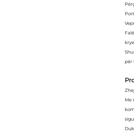
Përg
Port
Vepr
Falë
krye
Shum
për 
Pr
Zhej
Me m
kom
sigu
Duke