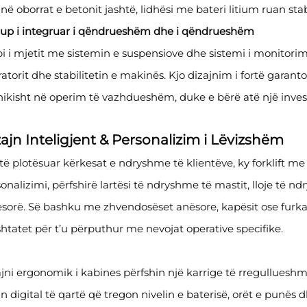
në oborrat e betonit jashtë, lidhësi me bateri litium ruan stab
Trup i integruar i qëndrueshëm dhe i qëndrueshëm
i i mjetit me sistemin e suspensiove dhe sistemi i monitor
atorit dhe stabilitetin e makinës. Kjo dizajnim i fortë garant
ikisht në operim të vazhdueshëm, duke e bërë atë një inve
ajn Inteligjent & Personalizim i Lëvizshëm
të plotësuar kërkesat e ndryshme të klientëve, ky forklift 
onalizimi, përfshirë lartësi të ndryshme të mastit, lloje të 
sorë. Së bashku me zhvendosëset anësore, kapësit ose furkat 
htatet për t’u përputhur me nevojat operative specifike.
jni ergonomik i kabines përfshin një karrige të rregullueshme,
n digital të qartë që tregon nivelin e baterisë, orët e punës 