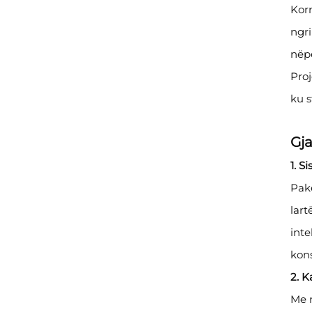
Korn
ngri
nëpë
Proj
ku s
Gj
1. S
Pake
lart
inte
kon
2. K
Me n