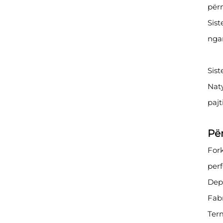
përm
Sist
nga
Sist
Naty
pajt
Për
Fork
perf
Dep
Fab
Term