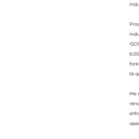
indu
Prod
indu
ISO
6.00
fork
të q
Me n
rënd
shfr
ope