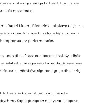
rukturale, duke siguruar që Lidhësi Litium ruajë
garkesës maksimale.
me Bateri Litium. Përdorimi i pllakave të çelikut
në e makinës. Kjo ndërtim i fortë lejon lidhësin
 pa komprometuar performancën.
tetin dhe efikasitetin operacional. Ky lidhës
me paletash dhe ngarkesa të rënda, duke e bërë
mirësuar e dhëmbëve siguron ngritje dhe zbritje
 lidhësi me bateri litium ofron forcë të
ndryshme. Sapo që vepron në dyerat e depove