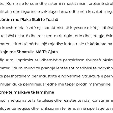
ësi. Korniza e forcuar dhe sistemi i mastit rrisin fortësinë st
ilitetin dhe sigurinë e shkëlqyeshme edhe nën kushtet e n
dërtim me Plaka Steli të Trashë
rueshmëria është një karakteristikë kryesore e këtij Lidhësi 
rashësi të lartë dhe rezistente rrit rigiditetin dhe jetëgjatësi
ateri litium të përballojë mjedise industriale të kërkuara
izajn me Shpatulla Më Të Gjata
igurimi i optimizuar i dhëmbëve përmirëson shumëfunksionali
bateri litium mund të pranojë lehtësisht madhësi të ndrysh
të përshtatshëm për industritë e ndryshme. Struktura e për
lëmuar, duke përmirësuar edhe më tepër prodhimshmërinë.
Gomë të markave të famshme
jisur me goma të larta cilësie dhe rezistente ndaj konsumimit,
ëlqyer tërheqëse dhe funksionim të lëmuar në sipërfaqe të 