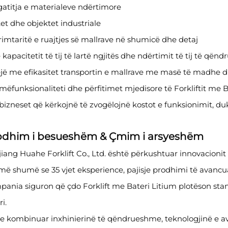
atitja e materialeve ndërtimore
et dhe objektet industriale
imtaritë e ruajtjes së mallrave në shumicë dhe detaj
 kapacitetit të tij të lartë ngjitës dhe ndërtimit të tij të q
jë me efikasitet transportin e mallrave me masë të madhe dhe
ëfunksionaliteti dhe përfitimet mjedisore të Forkliftit me B
bizneset që kërkojnë të zvogëlojnë kostot e funksionimit, duk
odhim i besueshëm & Çmim i arsyeshëm
iang Huahe Forklift Co., Ltd. është përkushtuar innovacioni
ë shumë se 35 vjet eksperience, pajisje prodhimi të avancuar
pania siguron që çdo Forklift me Bateri Litium plotëson s
ri.
 kombinuar inxhinierinë të qëndrueshme, teknologjinë e ava