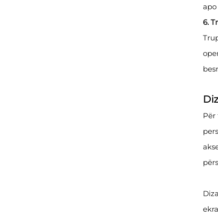
apo 
6. 
Trup
oper
besn
Diz
Për 
pers
akse
përs
Diza
ekra