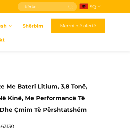
SQ
Merrni një ofertë
esh
Shërbim
kt
e Me Bateri Litium, 3,8 Tonë,
Në Kinë, Me Performancë Të
 Dhe Çmim Të Përshtatshëm
463130