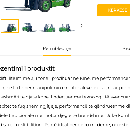
KËRKESE
Përmbledhje
Pr
zentimi i produktit
lifti litium me 3,8 tonë i prodhuar në Kinë, me performancë
dhje e fortë për manipulimin e materialeve, e dizajnuar për b
eshmëri të gjatë kohë. I ndërtuar me teknologji të avancuar ba
acitet të fuqishëm ngjitjeje, performancë të qëndrueshme d
ele tradicionale me motor djegie të brendshme. Duke kom
isore, forklifti litium është ideal për depo moderne, objekte