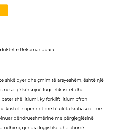
oduktet e Rekomanduara
 të shkëlqyer dhe çmim të arsyeshëm, është një
iznese që kërkojnë fuqi, efikasitet dhe
terishë litiumi, ky forklift litium ofron
he kostot e operimit më të ulëta krahasuar me
binuar qëndrueshmërinë me përgjegjësinë
 prodhimi, qendra logjistike dhe oborrë