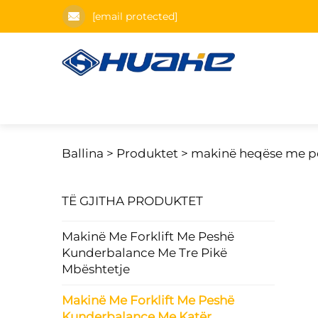
[email protected]
Ballina >
Produktet
>
makinë heqëse me pes
TË GJITHA PRODUKTET
Makinë Me Forklift Me Peshë
Kunderbalance Me Tre Pikë
Mbështetje
Makinë Me Forklift Me Peshë
Kunderbalance Me Katër