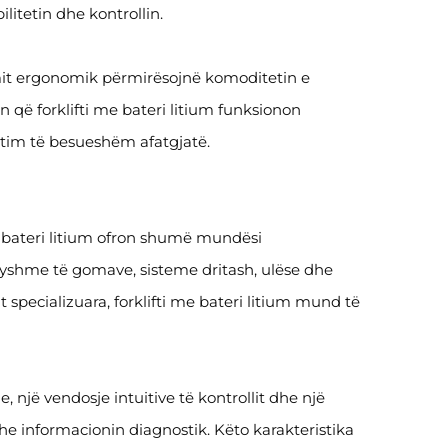
ilitetin dhe kontrollin.
imit ergonomik përmirësojnë komoditetin e
on që forklifti me bateri litium funksionon
stim të besueshëm afatgjatë.
me bateri litium ofron shumë mundësi
ndryshme të gomave, sisteme dritash, ulëse dhe
specializuara, forklifti me bateri litium mund të
 një vendosje intuitive të kontrollit dhe një
dhe informacionin diagnostik. Këto karakteristika