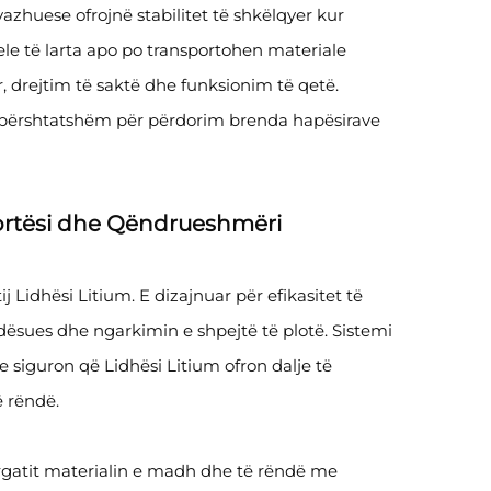
zhuese ofrojnë stabilitet të shkëlqyer kur
le të larta apo po transportohen materiale
r, drejtim të saktë dhe funksionim të qetë.
t të përshtatshëm për përdorim brenda hapësirave
Fortësi dhe Qëndrueshmëri
j Lidhësi Litium. E dizajnuar për efikasitet të
dësues dhe ngarkimin e shpejtë të plotë. Sistemi
 siguron që Lidhësi Litium ofron dalje të
 rëndë.
përgatit materialin e madh dhe të rëndë me