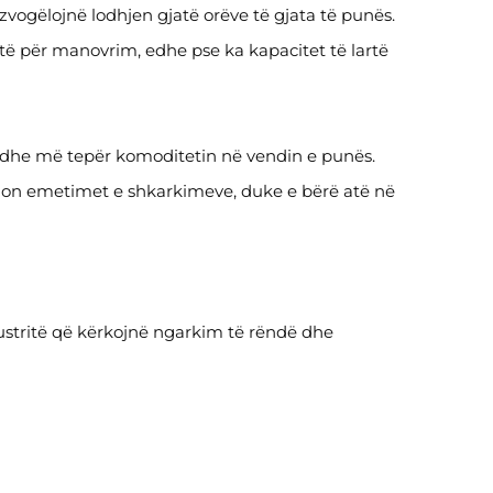
zvogëlojnë lodhjen gjatë orëve të gjata të punës.
ehtë për manovrim, edhe pse ka kapacitet të lartë
 edhe më tepër komoditetin në vendin e punës.
minon emetimet e shkarkimeve, duke e bërë atë në
ndustritë që kërkojnë ngarkim të rëndë dhe