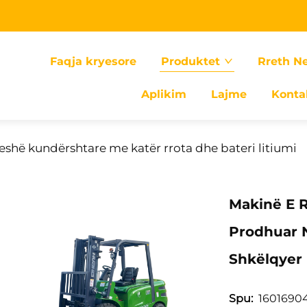
Faqja kryesore
Produktet
Rreth N
Aplikim
Lajme
Konta
hë kundërshtare me katër rrota dhe bateri litiumi
Makinë E R
Prodhuar 
Shkëlqyer
1601690
Spu: