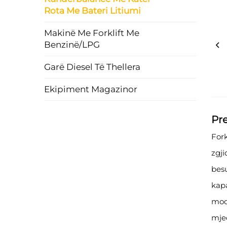
Rota Me Bateri Litiumi
Makinë Me Forklift Me
Benzinë/LPG
Garë Diesel Të Thellera
Ekipiment Magazinor
Pre
Fork
zgji
besu
kap
mod
mjed