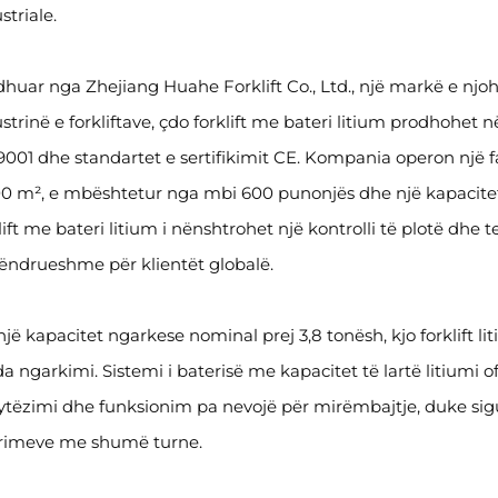
striale.
huar nga Zhejiang Huahe Forklift Co., Ltd., një markë e njoh
strinë e forkliftave, çdo forklift me bateri litium prodhohet 
9001 dhe standartet e sertifikimit CE. Kompania operon një
0 m², e mbështetur nga mbi 600 punonjës dhe një kapacitet vj
lift me bateri litium i nënshtrohet një kontrolli të plotë dhe 
ëndrueshme për klientët globalë.
jë kapacitet ngarkese nominal prej 3,8 tonësh, kjo forklift lit
a ngarkimi. Sistemi i baterisë me kapacitet të lartë litiumi o
ytëzimi dhe funksionim pa nevojë për mirëmbajtje, duke sigur
rimeve me shumë turne.