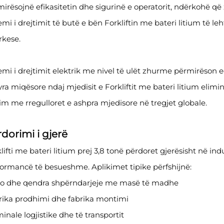
irësojnë efikasitetin dhe sigurinë e operatorit, ndërkohë që 
emi i drejtimit të butë e bën Forkliftin me bateri litium të l
rkese.
emi i drejtimit elektrik me nivel të ulët zhurme përmirëson
ra miqësore ndaj mjedisit e Forkliftit me bateri litium eli
im me rregulloret e ashpra mjedisore në tregjet globale.
dorimi i gjerë
lifti me bateri litium prej 3,8 tonë përdoret gjerësisht në i
ormancë të besueshme. Aplikimet tipike përfshijnë:
o dhe qendra shpërndarjeje me masë të madhe
rika prodhimi dhe fabrika montimi
inale logjistike dhe të transportit