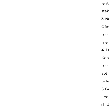
leht
stab
3. N
Qënd
me t
me b
4. D
Konf
me 
atë 
të 
5. 
I pa
shk