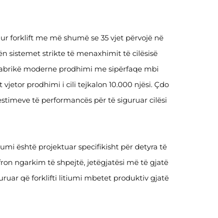
ur forklift me më shumë se 35 vjet përvojë në
nën sistemet strikte të menaxhimit të cilësisë
 fabrikë moderne prodhimi me sipërfaqe mbi
etor prodhimi i cili tejkalon 10.000 njësi. Çdo
testimeve të performancës për të siguruar cilësi
iumi është projektuar specifikisht për detyra të
fron ngarkim të shpejtë, jetëgjatësi më të gjatë
uar që forklifti litiumi mbetet produktiv gjatë