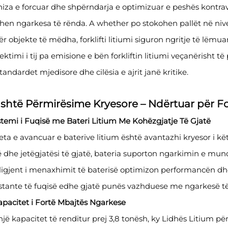
iza e forcuar dhe shpërndarja e optimizuar e peshës kontrava
hen ngarkesa të rënda. A whether po stokohen pallët në nive
r objekte të mëdha, forklifti litiumi siguron ngritje të lëmua
ektimi i tij pa emisione e bën forkliftin litiumi veçanërish
tandardet mjedisore dhe cilësia e ajrit janë kritike.
ashtë Përmirësime Kryesore – Ndërtuar për 
istemi i Fuqisë me Bateri Litium Me Kohëzgjatje Të Gjatë
ta e avancuar e baterive litium është avantazhi kryesor i këti
ë dhe jetëgjatësi të gjatë, bateria suporton ngarkimin e mun
ligjent i menaxhimit të baterisë optimizon performancën dhe
stante të fuqisë edhe gjatë punës vazhduese me ngarkesë të
apacitet i Fortë Mbajtës Ngarkese
jë kapacitet të renditur prej 3,8 tonësh, ky Lidhës Litium 