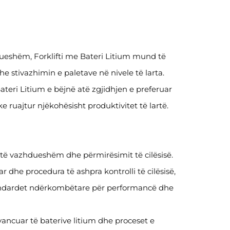
ëndrueshëm, Forklifti me Bateri Litium mund të
 stivazhimin e paletave në nivele të larta.
ateri Litium e bëjnë atë zgjidhjen e preferuar
e ruajtur njëkohësisht produktivitet të lartë.
t të vazhdueshëm dhe përmirësimit të cilësisë.
 dhe procedura të ashpra kontrolli të cilësisë,
tandardet ndërkombëtare për performancë dhe
ncuar të baterive litium dhe proceset e