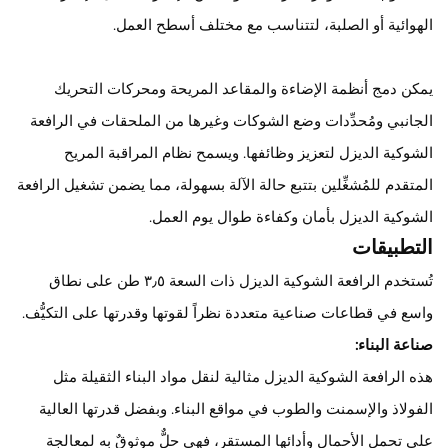
الهوائية أو الصلبة، لتتناسب مع مختلف أسطح العمل.
يمكن دمج أنظمة الإضاءة والمقاعد المريحة ومحركات التحريك
الجانبي ومُحدِّدات وضع الشوكات وغيرها من الملحقات في الرافعة
الشوكية الديزل لتعزيز وظائفها. ويسمح نظام المراقبة المريح
المتقدم للمُشغِّلين بتتبع حالة الآلة بسهولة، مما يضمن تشغيل الرافعة
الشوكية الديزل بأمان وكفاءة طوال يوم العمل.
التطبيقات
تُستخدم الرافعة الشوكية الديزل ذات السعة ٣٫٥ طن على نطاق
واسع في قطاعات صناعية متعددة نظراً لقوتها وقدرتها على التكيُّف.
صناعة البناء:
هذه الرافعة الشوكية الديزل مثالية لنقل مواد البناء الثقيلة مثل
الفولاذ والإسمنت والطوب في مواقع البناء. وبفضل قدرتها العالية
على تحمل الأحمال وأدائها المستقر، فهي حلٌّ موثوقٌ به لمعالجة