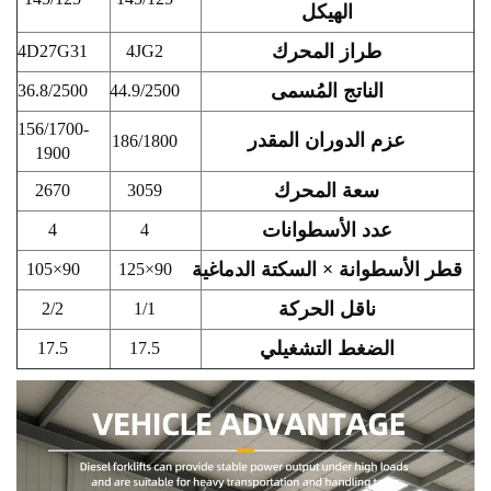
الهيكل
طراز المحرك
4D27G31
4JG2
الناتج المُسمى
36.8/2500
44.9/2500
156/1700-
عزم الدوران المقدر
186/1800
1900
سعة المحرك
2670
3059
عدد الأسطوانات
4
4
قطر الأسطوانة × السكتة الدماغية
90×105
90×125
ناقل الحركة
2/2
1/1
الضغط التشغيلي
17.5
17.5