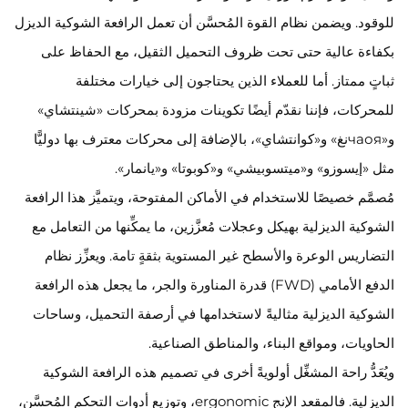
للوقود. ويضمن نظام القوة المُحسَّن أن تعمل الرافعة الشوكية الديزل
بكفاءة عالية حتى تحت ظروف التحميل الثقيل، مع الحفاظ على
ثباتٍ ممتاز. أما للعملاء الذين يحتاجون إلى خيارات مختلفة
للمحركات، فإننا نقدّم أيضًا تكوينات مزودة بمحركات «شينتشاي»
و«чаояنغ» و«كوانتشاي»، بالإضافة إلى محركات معترف بها دوليًّا
مثل «إيسوزو» و«ميتسوبيشي» و«كوبوتا» و«يانمار».
مُصمَّم خصيصًا للاستخدام في الأماكن المفتوحة، ويتميَّز هذا الرافعة
الشوكية الديزلية بهيكل وعجلات مُعزَّزين، ما يمكِّنها من التعامل مع
التضاريس الوعرة والأسطح غير المستوية بثقةٍ تامة. ويعزِّز نظام
الدفع الأمامي (FWD) قدرة المناورة والجر، ما يجعل هذه الرافعة
الشوكية الديزلية مثاليةً لاستخدامها في أرصفة التحميل، وساحات
الحاويات، ومواقع البناء، والمناطق الصناعية.
ويُعَدُّ راحة المشغِّل أولويةً أخرى في تصميم هذه الرافعة الشوكية
الديزلية. فالمقعد الإنج ergonomic، وتوزيع أدوات التحكم المُحسَّن،