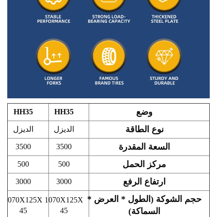
وضع
HH35
HH35
نوع الطاقة
الديزل
الديزل
السعة المقدرة
3500
3500
مركز الحمل
500
500
ارتفاع الرفع
3000
3000
حجم الشوكة (الطول * العرض *
1070X125X
1070X125X
السماكة)
45
45