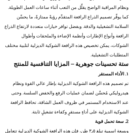
ونظام المراقبة الواضح يقلِّل من التعب أثناء ساعات العمل الطويلة.
كما يوفِّر تصميم الذراع الرافعة المتقدِّم رؤيةً ممتازةً، ما يحسِّن
السلامة التشغيلية والدقة. وبفضل توافر خيارات متعددة لارتفاع الذراع
الرافعة وأنواع الإطارات وأنظمة الإضاءة والملحقات وأطوال
الشوكات، يمكن تخصيص هذه الرافعة الشوكية الديزلية لتلبية مختلف
المتطلبات التشغيلية.
ستة تحسينات جوهرية – المزايا التنافسية للمنتج
١. الأداء المستقر
تم تصميم هذه الرافعة الشوكية الديزلية بإطار عالي القوة ونظام
هيدروليكي مُحسَّن لضمان عمليات الرفع والخفض السلسة. وحتى
عند الاستخدام المستمر في ظروف العمل الشاقة، تحافظ الرافعة
الشوكية الديزلية على أداءٍ مستقرٍ وكفاءة تشغيلٍ ثابتة.
2. سعة تحمل قوية
وبسعة اسمية تبلغ ٣٫٥ طن، فإن هذه الرافعة الشوكية الديزلية تتعامل