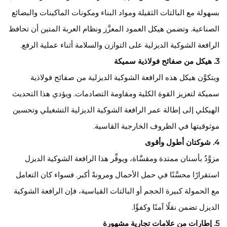
بسهولة مع البالتات الثقيلة ومواد البناء ومكونات الماكينات والبضائع
الصناعية. وتضمن هيكل العمود المعزَّز ونظام العربة المتين أن تحافظ
الرافعة الشوكية الديزلية على التوازن والسلامة أثناء عملية الرفع.
3. هيكل من صفائح فولاذية سميكة
ويتكوَّن هيكل هذه الرافعة الشوكية الديزلية من صفائح فولاذية
سميكة لتعزيز القوة الكلية ومقاومة التصادمات. ويؤدي هذا التحديث
الهيكلي إلى إطالة عمر الرافعة الشوكية الديزلية التشغيلي وتحسين
موثوقيتها في الظروف الخارجية القاسية.
4. شوكتان أطول وأقوى
مزوَّدٌ بأسنان ممتدة ومقسَّاة، ويوفِّر هذا الرافعة الشوكية الديزل
استقرارًا محسَّنًا في حمل الأحمال ومرونةً أكبر. فسواء كان التعامل
مع الحمولة كبيرة الحجم أو البالتات القياسية، فإن الرافعة الشوكية
الديزل تضمن نقلًا آمنًا وكفؤًا.
5. إطارات من علامات تجارية مشهورة