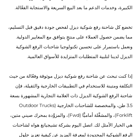
الكبيرة، وخدمات الدعم ما بعد البيع السريعة والاستجابة الفعّالة.
تخضع كل شاحنة رفع شوكية ديزل لفحص جودة دقيق قبل التسليم،
مما يضمن حصول العملاء على منتجٍ يتوافق مع المعايير الدولية.
ونعمل باستمرار على تحسين تكنولوجيا شاحنات الرفع الشوكية
الديزل لدينا لتلبية المتطلبات المتزايدة للأسواق العالمية.
إذا كنت تبحث عن شاحنة رفع شوكية ديزل موثوقة وفعّالة من حيث
التكلفة ومتينة للاستخدام في التطبيقات الخارجية والثقيلة، فإن
شاحنة الرفع الشوكية الديزل ذات العلامة التجارية المشهورة بسعة
3.5 طن، والمخصصة للشاحنات الخارجية (Outdoor Trucks
Forklift)، والمشغَّلة أماميًّا (Fwd)، والمزوَّدة بمحرك صيني متين،
هي الخيار الأمثل لك. اتصل اليوم بشركة تشيجيانغ هواه لشاحنات
الرفع الشوكية المحدودة لمعرفة المزيد عن كيفية تعزيز حلول