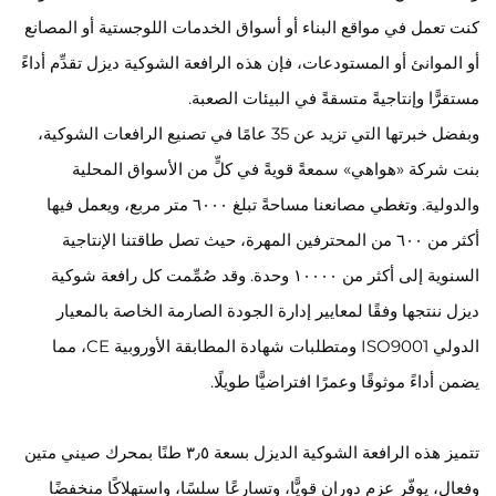
كنت تعمل في مواقع البناء أو أسواق الخدمات اللوجستية أو المصانع
أو الموانئ أو المستودعات، فإن هذه الرافعة الشوكية ديزل تقدِّم أداءً
مستقرًّا وإنتاجيةً متسقةً في البيئات الصعبة.
وبفضل خبرتها التي تزيد عن 35 عامًا في تصنيع الرافعات الشوكية،
بنت شركة «هواهي» سمعةً قويةً في كلٍّ من الأسواق المحلية
والدولية. وتغطي مصانعنا مساحةً تبلغ ٦٠٠٠ متر مربع، ويعمل فيها
أكثر من ٦٠٠ من المحترفين المهرة، حيث تصل طاقتنا الإنتاجية
السنوية إلى أكثر من ١٠٠٠٠ وحدة. وقد صُمِّمت كل رافعة شوكية
ديزل ننتجها وفقًا لمعايير إدارة الجودة الصارمة الخاصة بالمعيار
الدولي ISO9001 ومتطلبات شهادة المطابقة الأوروبية CE، مما
يضمن أداءً موثوقًا وعمرًا افتراضيًّا طويلًا.
تتميز هذه الرافعة الشوكية الديزل بسعة ٣٫٥ طنًا بمحرك صيني متين
وفعال، يوفّر عزم دوران قويًّا، وتسارعًا سلسًا، واستهلاكًا منخفضًا