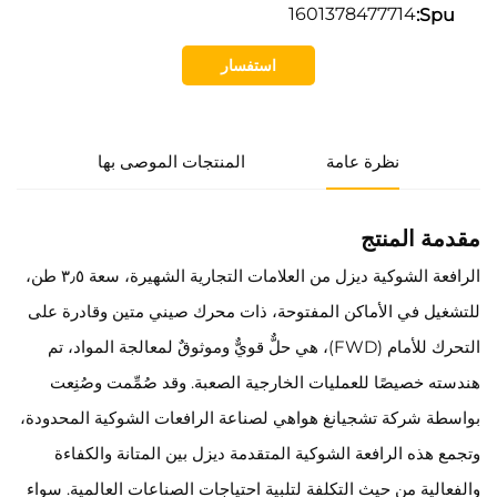
1601378477714
Spu:
استفسار
نظرة عامة
المنتجات الموصى بها
مقدمة المنتج
الرافعة الشوكية ديزل من العلامات التجارية الشهيرة، سعة ٣٫٥ طن،
للتشغيل في الأماكن المفتوحة، ذات محرك صيني متين وقادرة على
التحرك للأمام (FWD)، هي حلٌّ قويٌّ وموثوقٌ لمعالجة المواد، تم
هندسته خصيصًا للعمليات الخارجية الصعبة. وقد صُمِّمت وصُنِعت
بواسطة شركة تشجيانغ هواهي لصناعة الرافعات الشوكية المحدودة،
وتجمع هذه الرافعة الشوكية المتقدمة ديزل بين المتانة والكفاءة
والفعالية من حيث التكلفة لتلبية احتياجات الصناعات العالمية. سواء