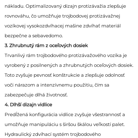
nákladu. Optimalizovaný dizajn protizávažia zlepšuje
rovnováhu, čo umožňuje trojbodovej protizávažnej
vozíkovej vysokozdvíhacej mašine zdvíhať materiál
bezpečne a sebavedomo.
3. Zhrubnutý rám z oceľových dosiek
Trvanlivý rám trojbodového protizávažového vozíka je
vyrobený z posilnených a zhrubnutých oceľových dosiek.
Toto zvyšuje pevnosť konštrukcie a zlepšuje odolnosť
voči nárazom a intenzívnemu použitiu, čím sa
zabezpečuje dlhá životnosť.
4. Dlhší dizajn vidlice
Predĺžená konfigurácia vidlice zvyšuje všestrannosť a
umožňuje manipuláciu s širšou škálou veľkostí palet.
Hydraulický zdvíhací systém trojbodového