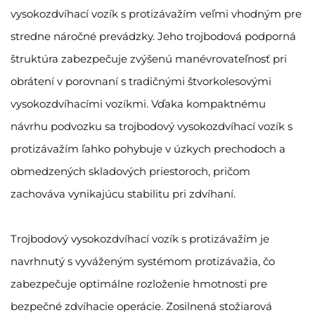
vysokozdvíhací vozík s protizávažím veľmi vhodným pre
stredne náročné prevádzky. Jeho trojbodová podporná
štruktúra zabezpečuje zvýšenú manévrovateľnosť pri
obrátení v porovnaní s tradičnými štvorkolesovými
vysokozdvíhacími vozíkmi. Vďaka kompaktnému
návrhu podvozku sa trojbodový vysokozdvíhací vozík s
protizávažím ľahko pohybuje v úzkych prechodoch a
obmedzených skladových priestoroch, pričom
zachováva vynikajúcu stabilitu pri zdvíhaní.
Trojbodový vysokozdvíhací vozík s protizávažím je
navrhnutý s vyváženým systémom protizávažia, čo
zabezpečuje optimálne rozloženie hmotnosti pre
bezpečné zdvíhacie operácie. Zosilnená stožiarová