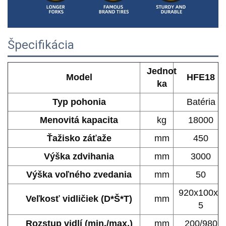
Špecifikácia
Jednot
Model
HFE18
ka
Typ pohonia
Batéria
Menovitá kapacita
kg
18000
Ťažisko záťaže
mm
450
Výška zdvihania
mm
3000
Výška voľného zvedania
mm
50
920x100x3
Veľkosť vidličiek (D*Š*T)
mm
5
Rozstup vidlí (min./max.)
mm
200/980