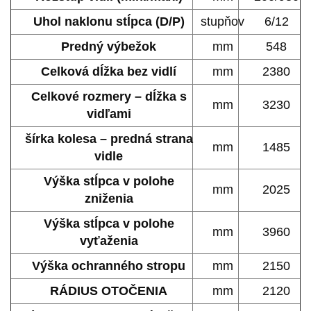
Uhol naklonu stĺpca (D/P)
stupňov
6/12
Predný výbežok
mm
548
Celková dĺžka bez vidlí
mm
2380
Celkové rozmery – dĺžka s
mm
3230
vidľami
šírka kolesa – predná strana
mm
1485
vidle
Výška stĺpca v polohe
mm
2025
zniženia
Výška stĺpca v polohe
mm
3960
vyťaženia
Výška ochranného stropu
mm
2150
RÁDIUS OTOČENIA
mm
2120