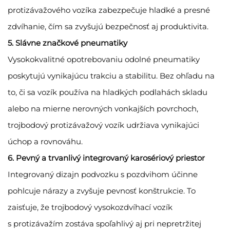
protizávažového vozíka zabezpečuje hladké a presné
zdvíhanie, čím sa zvyšujú bezpečnosť aj produktivita.
5. Slávne značkové pneumatiky
Vysokokvalitné opotrebovaniu odolné pneumatiky
poskytujú vynikajúcu trakciu a stabilitu. Bez ohľadu na
to, či sa vozík používa na hladkých podlahách skladu
alebo na mierne nerovných vonkajších povrchoch,
trojbodový protizávažový vozík udržiava vynikajúci
úchop a rovnováhu.
6. Pevný a trvanlivý integrovaný karosériový priestor
Integrovaný dizajn podvozku s pozdvihom účinne
pohlcuje nárazy a zvyšuje pevnosť konštrukcie. To
zaisťuje, že trojbodový vysokozdvíhací vozík
s protizávažím zostáva spoľahlivý aj pri nepretržitej