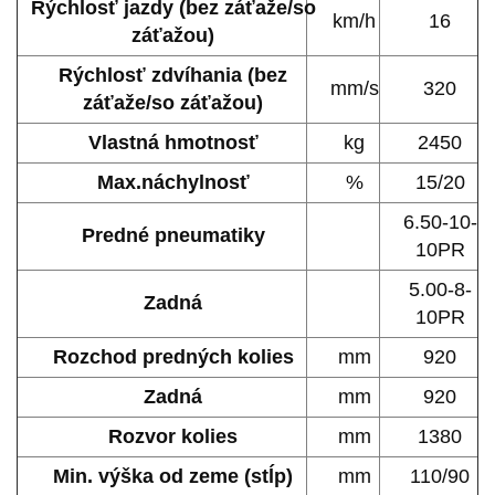
Rýchlosť jazdy (bez záťaže/so
km/h
16
záťažou)
Rýchlosť zdvíhania (bez
mm/s
320
záťaže/so záťažou)
Vlastná hmotnosť
kg
2450
Max.náchylnosť
%
15/20
6.50-10-
Predné pneumatiky
10PR
5.00-8-
Zadná
10PR
Rozchod predných kolies
mm
920
Zadná
mm
920
Rozvor kolies
mm
1380
Min. výška od zeme (stĺp)
mm
110/90