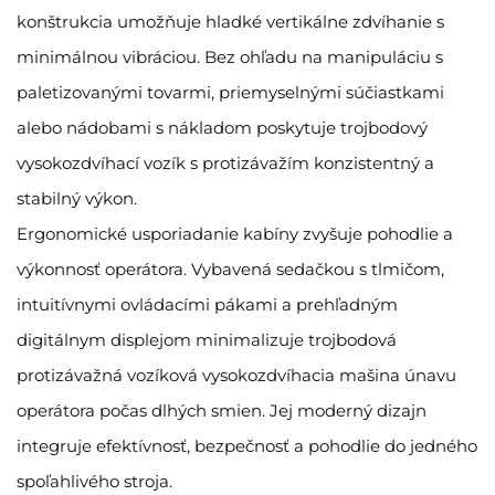
konštrukcia umožňuje hladké vertikálne zdvíhanie s
minimálnou vibráciou. Bez ohľadu na manipuláciu s
paletizovanými tovarmi, priemyselnými súčiastkami
alebo nádobami s nákladom poskytuje trojbodový
vysokozdvíhací vozík s protizávažím konzistentný a
stabilný výkon.
Ergonomické usporiadanie kabíny zvyšuje pohodlie a
výkonnosť operátora. Vybavená sedačkou s tlmičom,
intuitívnymi ovládacími pákami a prehľadným
digitálnym displejom minimalizuje trojbodová
protizávažná vozíková vysokozdvíhacia mašina únavu
operátora počas dlhých smien. Jej moderný dizajn
integruje efektívnosť, bezpečnosť a pohodlie do jedného
spoľahlivého stroja.