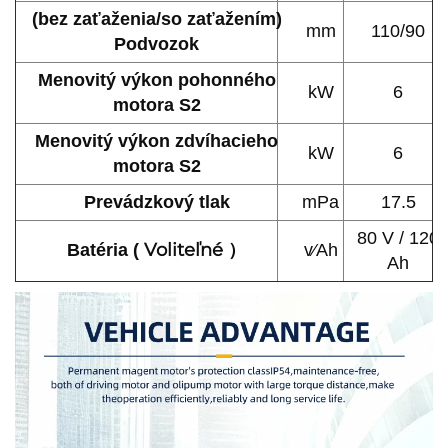
(bez zaťaženia/so zaťažením)
mm
110/90
Podvozok
Menovitý výkon pohonného
kW
6
motora S2
Menovitý výkon zdvíhacieho
kW
6
motora S2
Prevádzkový tlak
mPa
17.5
80 V / 120
Voliteľné
Batéria (
）
v∕Ah
Ah