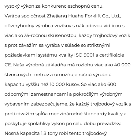
vysoký výkon za konkurencieschopnú cenu.
Vyrába spoločnosť Zhejiang Huahe Forklift Co., Ltd.,
dôveryhodný výrobca vozíkov s nákladovou vidlicou s
viac ako 35-ročnou skúsenosťou; každý trojbodový vozík
s protizávažím sa vyrába v súlade so striktnými
požiadavkami systému kvality ISO 9001 a certifikácie
CE. Naša výrobná základňa má rozlohu viac ako 40 000
štvorcových metrov a umožňuje ročnú výrobnú
kapacitu vyššiu než 10 000 kusov. So viac ako 600
odbornými zamestnancami a pokročilým výrobným
vybavením zabezpečujeme, že každý trojbodový vozík s
protizávažím spĺňa medzinárodné štandardy kvality a
poskytuje spoľahlivý výkon po celú dobu prevádzky.
Nosná kapacita 1,8 tony robí tento trojbodový