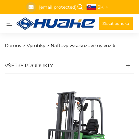
SK
[email protected]
Získať ponuku
Domov >
Výrobky
>
Naftový vysokozdvižný vozík
VŠETKY PRODUKTY