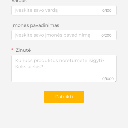
Vardas
0/100
Įmonės pavadinimas
0/200
Žinutė
0/1000
Pateikti