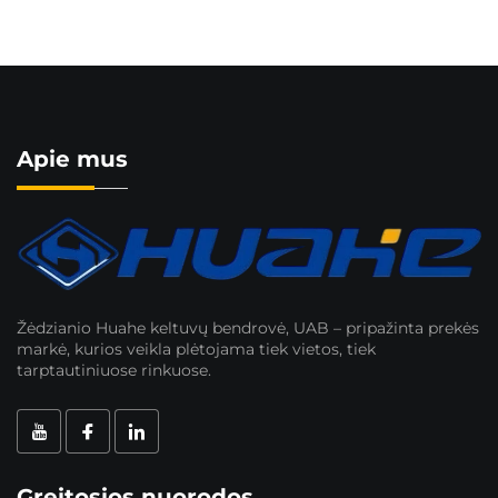
Apie mus
Žėdzianio Huahe keltuvų bendrovė, UAB – pripažinta prekės
markė, kurios veikla plėtojama tiek vietos, tiek
tarptautiniuose rinkuose.
Greitosios nuorodos