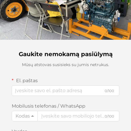
Gaukite nemokamą pasiūlymą
Mūsų atstovas susisieks su jumis netrukus.
El. paštas
0/100
Mobilusis telefonas / WhatsApp
Kodas
0/100