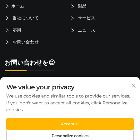
ホーム
製品
当社について
サービス
応用
ニュース
お問い合わせ
お問い合わせを😉
中国浙江省台州市路桥区金清镇立北村
We value your privacy
15325652000
We use cookies and similar tools to provide our services.
If you don't want to accept all cookies, click Personalize
[email protected]
cookies.
Accept all
© 2026 浙江省華河フォークリフト有限公司 —
プライバシーポリ
Personalize cookies
シー