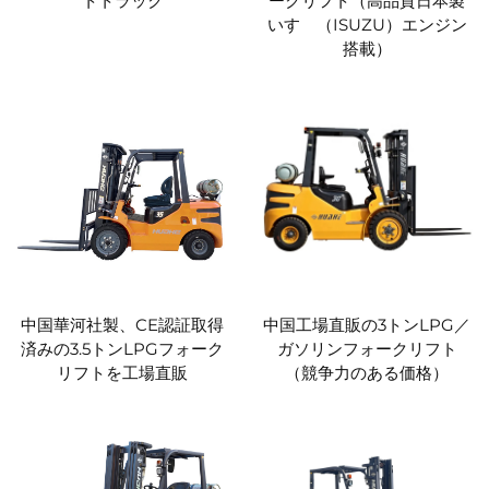
トトラック
ークリフト（高品質日本製
いすゞ（ISUZU）エンジン
搭載）
中国華河社製、CE認証取得
中国工場直販の3トンLPG／
済みの3.5トンLPGフォーク
ガソリンフォークリフト
リフトを工場直販
（競争力のある価格）