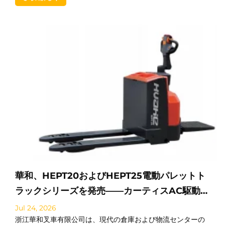
華和、HEPT20およびHEPT25電動パレットト
ラックシリーズを発売――カーティスAC駆動シ
ステムと産業用レベルの信頼性を実現
Jul 24, 2026
浙江華和叉車有限公司は、現代の倉庫および物流センターの