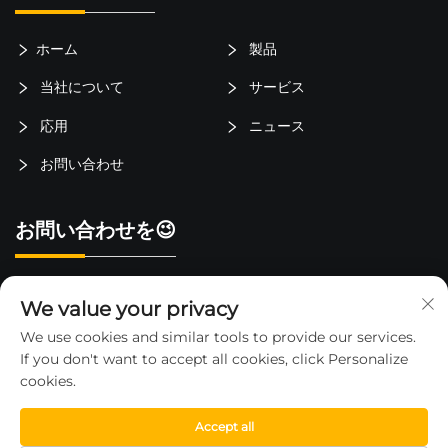
ホーム
製品
当社について
サービス
応用
ニュース
お問い合わせ
お問い合わせを😉
中国浙江省台州市路桥区金清镇立北村
We value your privacy
15325652000
We use cookies and similar tools to provide our services.
If you don't want to accept all cookies, click Personalize
[email protected]
cookies.
Accept all