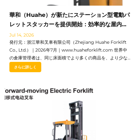
華和（Huahe）が新たにステーション型電動パ
レットスタッカーを提供開始：効率的な屋内倉
庫運用のためのスマートな選択
Jul 14, 2026
発行元：浙江華和叉車有限公司（Zhejiang Huahe Forklift
Co., Ltd.）｜2026年7月｜www.huaheforklift.com 世界中
の倉庫管理者は、同じ床面積でより多くの商品を、より少な
い人件費と低い運用コストで搬送するという共通の課題に直
さらに詳しく
面しています…