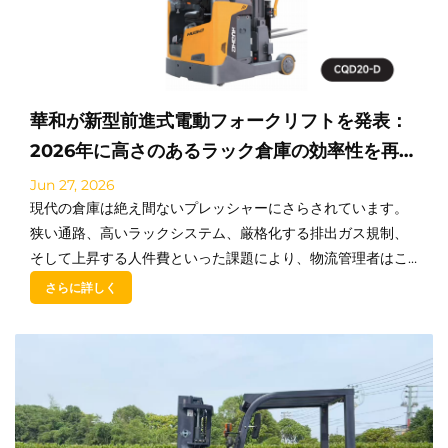
華和が新型前進式電動フォークリフトを発表：
2026年に高さのあるラック倉庫の効率性を再定
義
Jun 27, 2026
現代の倉庫は絶え間ないプレッシャーにさらされています。
狭い通路、高いラックシステム、厳格化する排出ガス規制、
そして上昇する人件費といった課題により、物流管理者はこ
れまで以上に賢い機器選択を迫られています。浙江華和フォ
さらに詳しく
ークリフト株式会社…