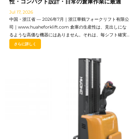
性・コンパクト設計・日常の倉庫作業に最適
Jul 17, 2026
中国・浙江省 — 2026年7月｜浙江華鶴フォークリフト有限公
司｜www.huaheforklift.com 倉庫の生産性は、見出しにな
るような高価な機器にはありません。それは、毎シフト確実
に稼働し、何千回もの日常的な荷上げ作業をこなす機器の中
さらに詳しく
にあります…