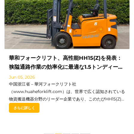
華和フォークリフト、高性能HH15(Z)を発表：
狭隘通路作業の効率化に最適な1.5トンディーゼ
ルフォークリフト
Jun 05, 2026
中国浙江省 – 華河フォークリフト社
（www.huaheforklift.com）は、世界で広く認知されている
物資搬送機器分野のリーダー企業であり、このたびHH15(Z)
シリーズの正式発表を誇りを持ってお知らせいたします。本
さらに詳しく
製品は、高品質な1.5トン級ディーゼルフォークリフトです。
仕様は以下の通り…