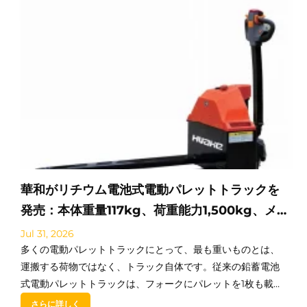
華和がリチウム電池式電動パレットトラックを
発売：本体重量117kg、荷重能力1,500kg、メ
ンテナンスゼロ
Jul 31, 2026
多くの電動パレットトラックにとって、最も重いものとは、
運搬する荷物ではなく、トラック自体です。従来の鉛蓄電池
式電動パレットトラックは、フォークにパレットを1枚も載せ
る前から、通常500kg以上にもなります。毎回…
さらに詳しく