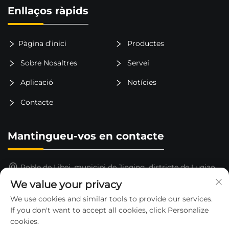
Enllaços ràpids
Pàgina d’inici
Productes
Sobre Nosaltres
Servei
Aplicació
Notícies
Contacte
Mantingueu-vos en contacte
Poble de Libei, municipi de Jinqing, districte de Luqiao,
ciutat de Taizhou, província de Zhejiang, Xina
We value your privacy
15325652000
We use cookies and similar tools to provide our services.
If you don't want to accept all cookies, click Personalize
[email protected]
cookies.