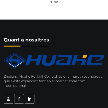
Xina
Quant a nosaltres
Zhejiang Huahe Forklift Co., Ltd. és una marca reconeguda
que s’està expandint tant en el mercat local com
internacional.