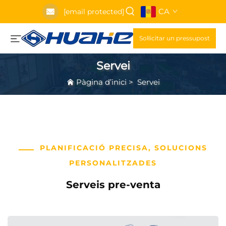
CA
[email protected]
Sol·licitar un pressupost
Servei
Pàgina d’inici
>
Servei
PLANIFICACIÓ PRECISA, SOLUCIONS
PERSONALITZADES
Serveis pre-venta