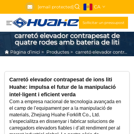
CA
[email protected]
Sol·licitar un pressupost
carretó elevador contrapesat de
quatre rodes amb bateria de liti
Pàgina d’inici
>
Productes
>
carretó elevador contrapesat de quatre rodes amb bateria de liti
Carretó elevador contrapesat de ions liti
Huahe: impulsa el futur de la manipulació
intel·ligent i eficient verda
Com a empresa nacional de tecnologia avançada en
el camp de l’equipament per a la manipulació de
materials, Zhejiang Huahe Forklift Co., Ltd.
s’especialitza en dissenyar i fabricar solucions de
carregadors elevadors fiables i d’alt rendiment per al