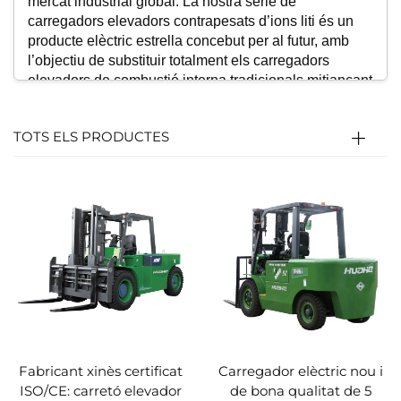
mercat industrial global. La nostra sèrie de
carregadors elevadors contrapesats d’ions liti és un
producte elèctric estrella concebut per al futur, amb
l’objectiu de substituir totalment els carregadors
elevadors de combustió interna tradicionals mitjançant
una tecnologia més neta, intel·ligent i eficient. Amb
una capacitat de càrrega que oscil·la entre 1,5 i 10
TOTS ELS PRODUCTES
tones, està dissenyat específicament per funcionar de
forma estable en entorns adversos, com ara tallers
d’alta temperatura, emmagatzematge de cadena freda
i patis exteriors polsegosos.
Avantatges principals del producte
1. Sistema de bateries d’alt rendiment de ferro-
fosfat de liti (LiFePO₄)
Longevitat excepcional i seguretat superior: Ofereix
una densitat d'energia més elevada i una vida útil de
cicle significativament més llarga en comparació amb
les bateries tradicionals de plom-àcid, amb una
excel·lent estabilitat tèrmica que assegura la seguretat
Fabricant xinès certificat
Carregador elèctric nou i
fonamental.
ISO/CE: carretó elevador
de bona qualitat de 5
Carrega ràpida per a una operació contínua: Admet la