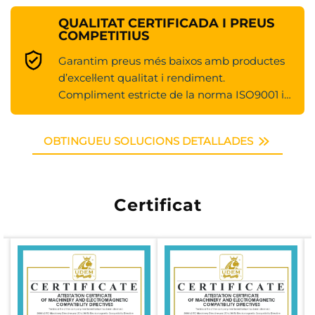
de la fàbrica compleixi els estàndards més exigents.
QUALITAT CERTIFICADA I PREUS
Certificacions reconegudes a nivell mundial: Tots els
COMPETITIUS
productes compleixen el sistema de gestió de la
qualitat ISO9001 i disposen de certificacions
Garantim preus més baixos amb productes
internacionals com la CE, el que demostra el nostre
d’excel·lent qualitat i rendiment.
compromís amb la seguretat i la fiabilitat.
Compliment estricte de la norma ISO9001 i
Adequat per a una àmplia gamma
del certificat CE.
d'indústries
Sigui quin sigui el vostre sector —logística i
OBTINGUEU SOLUCIONS DETALLADES
distribució, fabricació, construcció o emmagatzematge
a gran escala—, els transpaletes equilibrats de ions
de liti de Huahe ofereixen una solució preparada per
al futur que combina perfectament potència,
Certificat
intel·ligència i sostenibilitat.
Experimenteu la nova generació de tecnologia
elèctrica per a transpaletes i impulsiu el vostre negoci
amb una energia eficient i verda.
Preparats per optimitzar els vostres processos de
manipulació de materials?
[Contacteu-nos] per obtenir una solució de producte