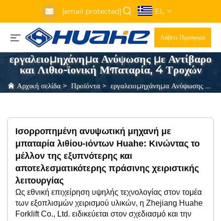
EL
[email protected]
Λάβετε Προσφορά
εργαλειομηχάνημα Ανύψωσης με Αντίβαρο
και Λιθιο-ϊονική Μπαταρία, 4 Τροχών
Αρχική σελίδα
>
Προϊόντα
>
εργαλειομηχάνημα Ανύψωσης με Αντίβαρο και Λιθιο-ϊονική Μπαταρία, 4 Τροχών
Ισορροπημένη ανυψωτική μηχανή με
μπαταρία λιθίου-ιόντων Huahe: Κινώντας το
μέλλον της εξυπνότερης και
αποτελεσματικότερης πράσινης χειριστικής
λειτουργίας
Ως εθνική επιχείρηση υψηλής τεχνολογίας στον τομέα
των εξοπλισμών χειρισμού υλικών, η Zhejiang Huahe
Forklift Co., Ltd. ειδικεύεται στον σχεδιασμό και την