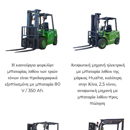
μειώνοντας τον κίνδυνο απρόβλεπτης διακοπής
λειτουργίας.
Φιλική προς τον χρήστη διεπαφή: Ένας διαισθητικός
πίνακας ελέγχου εμφανίζει σαφώς την ταχύτητα, τη
χωρητικότητα φόρτισης, το επίπεδο φόρτισης της
μπαταρίας και άλλες πληροφορίες, βελτιώνοντας την
ευκολία λειτουργίας.
3. Εξαιρετική ελιγμοσύνη και εργονομικός
σχεδιασμός
Ευέλικτη απόδοση: Μια συμπαγής ακτίνα στροφής σε
Η καινούργια φορκλίφτ
Ανυψωτική μηχανή ηλεκτρική
συνδυασμό με ένα ευαίσθητο σύστημα ηλεκτρονικού
μπαταρίας λιθίου των τριών
με μπαταρία λιθίου της
ελέγχου διεύθυνσης επιτρέπει εύκολο ελιγμό σε
τόνων είναι προδιαγραφικά
μάρκας Huahe, καλύτερη
στενούς διαδρόμους, μεγιστοποιώντας την απόδοση
εξοπλισμένη με μπαταρία 80
στην Κίνα, 2,5 τόνοι,
του διαθέσιμου χώρου.
V / 350 Ah.
ανυψωτική μηχανή με
Άνετη λειτουργία: Χαρακτηριστικά όπως καθίσματα
μπαταρία λιθίου προς
ρυθμιζόμενα κατά ύψος, χαμηλή δόνηση και
πώληση
σχεδιασμός με χαμηλό επίπεδο θορύβου βελτιώνουν
σημαντικά την άνεση και την παραγωγικότητα του
χειριστή κατά τη διάρκεια μακρών βάρδιων.
Ασφαλής ορατότητα: Ο σχεδιασμός του μαστού με