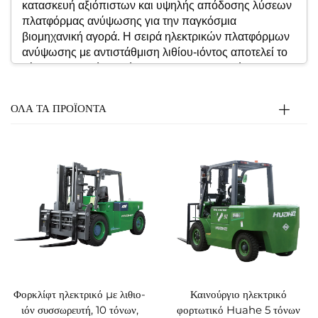
κατασκευή αξιόπιστων και υψηλής απόδοσης λύσεων
πλατφόρμας ανύψωσης για την παγκόσμια
βιομηχανική αγορά. Η σειρά ηλεκτρικών πλατφόρμων
ανύψωσης με αντιστάθμιση λιθίου-ιόντος αποτελεί το
κύριο ηλεκτρικό προϊόν μας, που κατασκευάστηκε για
το μέλλον και στοχεύει στην πλήρη αντικατάσταση των
παραδοσιακών πλατφόρμων ανύψωσης με εσωτερική
ΟΛΑ ΤΑ ΠΡΟΪΟΝΤΑ
καύση με καθαρότερη, πιο έξυπνη και
αποτελεσματικότερη τεχνολογία. Με εύρος φορτίου
από 1,5 έως 10 τόνους, έχει σχεδιαστεί ειδικά για
σταθερή λειτουργία σε ακραία περιβάλλοντα, όπως
εργαστήρια υψηλής θερμοκρασίας, ψυχρή αλυσίδα
αποθήκευσης και σκονισμένες εξωτερικές αποθήκες.
Βασικά Πλεονεκτήματα Προϊόντων
1. Υψηλής απόδοσης σύστημα μπαταριών λιθίου-
σιδήρου-φωσφόρου (LiFePO₄)
Εξαιρετική Διάρκεια Ζωής & Ανώτερη Ασφάλεια:
Προσφέρει υψηλότερη πυκνότητα ενέργειας και
σημαντικά μεγαλύτερη διάρκεια ζωής σε κύκλους σε
Φορκλίφτ ηλεκτρικό με λιθιο-
Καινούργιο ηλεκτρικό
σύγκριση με τις παραδοσιακές μπαταρίες μολύβδου-
ιόν συσσωρευτή, 10 τόνων,
φορτωτικό Huahe 5 τόνων