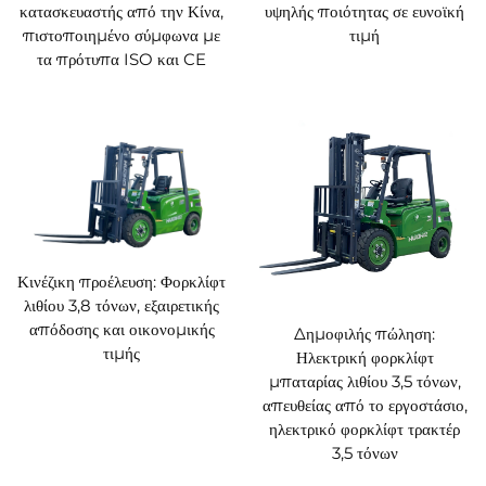
οξέος, με εξαιρετική θερμική σταθερότητα για βασική
κατασκευαστής από την Κίνα,
υψηλής ποιότητας σε ευνοϊκή
εγγύηση ασφάλειας.
πιστοποιημένο σύμφωνα με
τιμή
Γρήγορη Φόρτιση για Συνεχή Λειτουργία: Υποστηρίζει
τα πρότυπα ISO και CE
τεχνολογία γρήγορης φόρτισης, μειώνοντας
αποτελεσματικά τον χρόνο αδράνειας του εξοπλισμού
και καλύπτοντας εύκολα τις απαιτήσεις πολυβάρδιας
συνεχούς λειτουργίας.
Σταθερή Παροχή Ισχύος: Παρέχει ομαλή και ισχυρή
απόδοση ακόμη και υπό πλήρες φορτίο ή σε
χαμηλότερα επίπεδα φόρτισης, διασφαλίζοντας συνεχή
λειτουργική απόδοση.
2. Έξυπνο Σύστημα Διαχείρισης Οχημάτων
Κινέζικη προέλευση: Φορκλίφτ
Οπτικοποιημένη Παρακολούθηση Δεδομένων:
λιθίου 3,8 τόνων, εξαιρετικής
Παρακολουθεί σε πραγματικό χρόνο την κατάσταση
απόδοσης και οικονομικής
Δημοφιλής πώληση:
της μπαταρίας, τα δεδομένα κατανάλωσης ενέργειας
τιμής
Ηλεκτρική φορκλίφτ
και τις βασικές παραμέτρους λειτουργίας, καθιστώντας
μπαταρίας λιθίου 3,5 τόνων,
τη διαχείριση του εξοπλισμού σαφή και απλή.
απευθείας από το εργοστάσιο,
Ειδοποιήσεις & Έξυπνη Συντήρηση: Τα
ηλεκτρικό φορκλίφτ τρακτέρ
ενσωματωμένα διαγνωστικά σφαλμάτων παρέχουν
3,5 τόνων
υποδείξεις προληπτικής συντήρησης,
μεγιστοποιώντας τον χρόνο λειτουργίας και