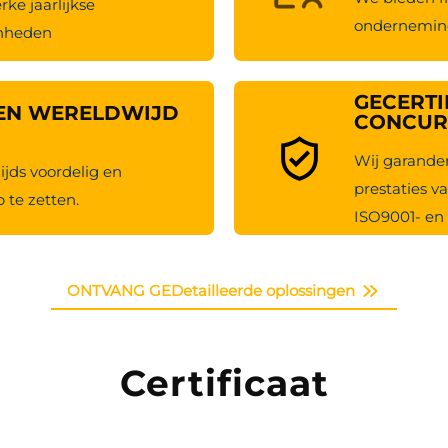
ke jaarlijkse
onderneming
enheden
GECERTI
EN WERELDWIJD
CONCUR
Wij garander
jds voordelig en
prestaties v
 te zetten.
ISO9001- en 
ONTVANG GEDetailleerde oplossingen
Certificaat