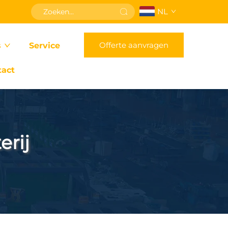
NL
Offerte aanvragen
s
Service
tact
erij