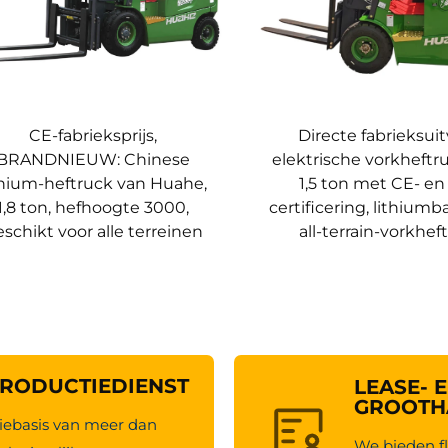
CE-fabrieksprijs,
Directe fabrieksuit
BRANDNIEUW: Chinese
elektrische vorkheftr
thium-heftruck van Huahe,
1,5 ton met CE- en
1,8 ton, hefhoogte 3000,
certificering, lithiumba
schikt voor alle terreinen
all-terrain-vorkhef
RODUCTIEDIENST
LEASE- 
GROOTH
ebasis van meer dan
We bieden fl