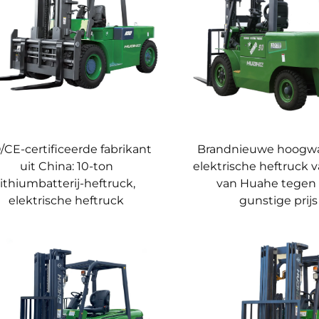
lstand wordt verlaagd.
shboard toont duidelijk de snelheid, laadcapaciteit, batterijnive
h ontwerp
n combinatie met een gevoelig elektronisch besturingssysteem v
r de ruimteoptimalisatie wordt vergroot.
stelbare zitting, lage trillingen en een geruisarm ontwerp verb
biedt uitstekende zichtbaarheid tijdens hef- en stapeloperaties,
omstandigheden
/CE-certificeerde fabrikant
Brandnieuwe hoogw
rsterkt voor betrouwbaarheid in zware omgevingen zoals hoge t
uit China: 10-ton
elektrische heftruck v
idatietests.
lithiumbatterij-heftruck,
van Huahe tegen
ich door goede klimvermogen en stabiele hefsnelheid onder vol
elektrische heftruck
gunstige prijs
hassis en een betrouwbaar aandrijfsysteem zijn ontworpen voor
domskosten (TCO)
assen, waardoor bedrijven hun initiatieven voor groene opslag 
kosten in vergelijking met diesel- of LPG-modellen, met minima
sduur van de batterij, vrij van geheugeneffect, biedt op de la