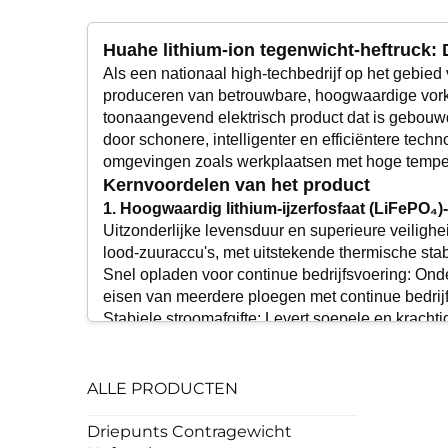
Huahe lithium-ion tegenwicht-heftruck: 
Als een nationaal high-techbedrijf op het gebied
produceren van betrouwbare, hoogwaardige vorkhe
toonaangevend elektrisch product dat is gebouwd
door schonere, intelligenter en efficiëntere tech
omgevingen zoals werkplaatsen met hoge tempera
Kernvoordelen van het product
1. Hoogwaardig lithium-ijzerfosfaat (LiFePO₄)
Uitzonderlijke levensduur en superieure veilighe
lood-zuuraccu's, met uitstekende thermische stab
Snel opladen voor continue bedrijfsvoering: Onde
eisen van meerdere ploegen met continue bedrij
Stabiele stroomafgifte: Levert soepele en krachti
efficiëntie waarborgt.
2. Intelligent voertuigbeheersysteem
Geviseerde gegevensmonitoring: Bewaakt in real-
ALLE PRODUCTEN
duidelijk en eenvoudig is.
Waarschuwingen en intelligente onderhoudsonde
Driepunts Contragewicht