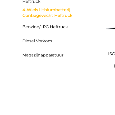
gemaximaliseerd en het risico op ongeplande sti
Heftruck
Gebruiksvriendelijke interface: Een intuïtieve da
4-Wiels Lithiumbatterij
vergemakkelijkt.
Contragewicht Heftruck
3. Uitstekende wendbaarheid en ergonomisc
Wendbare prestaties: Een compacte draaicirkel i
Benzine/LPG Heftruck
manoeuvreren in smalle gangen mogelijk, waardoo
Comfortabele bediening: Kenmerken zoals een ver
productiviteit tijdens lange diensten.
Diesel Vorkom
Veilige zichtbaarheid: Het breedzichtmastontwerp 
4. Robuuste prestaties voor complexe werk
ISO
Magazijnapparatuur
Volledige scenario-aanpasbaarheid: Speciaal ve
omstandigheden, en onderworpen aan strenge val
Krachtige laadverwerkingscapaciteit: Kenmerkt z
intensief materiaalverwerking wordt voldaan.
Robuuste en duurzame constructie: Een stevige c
duurzaamheid waarborgt.
5. Milieuvriendelijkheid en lage totale eigen
Uitstootvrije werking: Produceert geen uitlaatg
verkleinen.
Lagere totale kosten: Aanzienlijk lagere energie
Langetermijn economische waarde: De lange leven