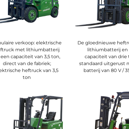
lofte
 van ons geavanceerde intelligente productie-ecosysteem:
chtte in 2020 het O&O-centrum voor nieuwe-energie-lithiumbatter
ktrische aandrijfsystemen, batterijbeheer en voertuigintelligen
 lassen, lasersnijdsystemen, intelligente schilderlijnen en a
ulaire verkoop: elektrische
De gloednieuwe heft
ftruck met lithiumbatterij
lithiumbatterij en
n geïntegreerd intelligent productiebeheersysteem bewaakt elke 
 een capaciteit van 3,5 ton,
capaciteit van drie 
t voldoet aan strenge normen.
 voldoen aan het ISO9001-kwaliteitsmanagementsysteem en zijn v
direct van de fabriek;
standaard uitgerust 
ouwbaarheid aantoont.
ektrische heftruck van 3,5
batterij van 80 V / 3
trieën
ton
productie, bouw of grootschalige opslag: de lithium-ion tegengew
gentie en duurzaamheid perfect combineert.
technologie en versterk uw bedrijf met efficiënte, groene energi
timaliseren?
kte productoplossing en offerte, of om een demonstratie ter pl
jk te ervaren.