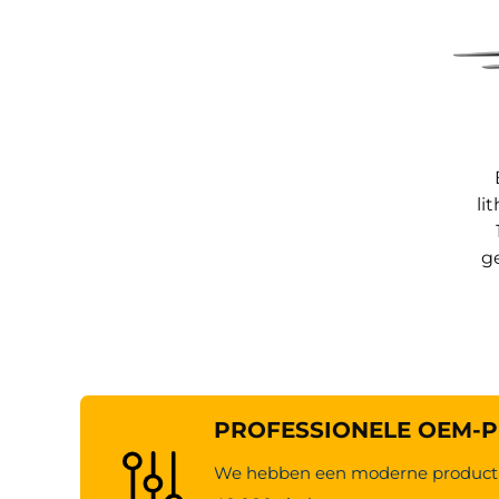
li
ge
PROFESSIONELE OEM-P
We hebben een moderne producti