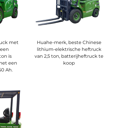
ij-heftrucks op, gericht op de ontwikkeling van
tie.
ssemblageprocessen om productieprecisie en
ruck met
Huahe-merk, beste Chinese
 een
lithium-elektrische heftruck
fase, van inkoop tot definitieve assemblage, en
ton is
van 2,5 ton, batterijheftruck te
oorzien van internationale certificaten zoals
met een
koop
50 Ah.
ichtheftrucks van Huahe bieden een
e.
aatse te plannen en de uitzonderlijke prestaties