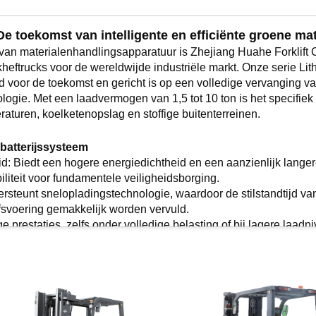
De toekomst van intelligente en efficiënte groene ma
 van materialenhandlingsapparatuur is Zhejiang Huahe Forklift C
ftrucks voor de wereldwijde industriële markt. Onze serie Lit
 voor de toekomst en gericht is op een volledige vervanging va
nologie. Met een laadvermogen van 1,5 tot 10 ton is het specifie
turen, koelketenopslag en stoffige buitenterreinen.
-batterijssysteem
id: Biedt een hogere energiedichtheid en een aanzienlijk lange
iliteit voor fundamentele veiligheidsborging.
rsteunt snelopladingstechnologie, waardoor de stilstandtijd va
fsvoering gemakkelijk worden vervuld.
ge prestaties, zelfs onder volledige belasting of bij lagere laad
time de accustatus, het energieverbruik en belangrijke bedrij
rsteuning: Ingebouwde foutdiagnose biedt preventieve onderho