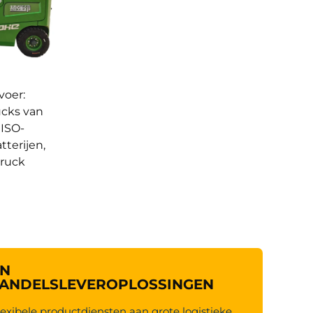
voer:
ucks van
 ISO-
tterijen,
truck
EN
ANDELSLEVEROPLOSSINGEN
exibele productdiensten aan grote logistieke