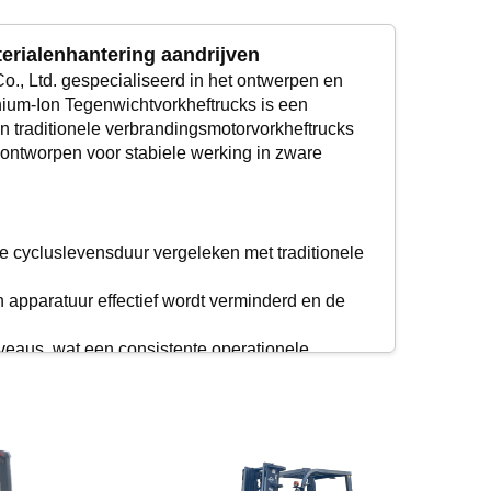
terialenhantering aandrijven
o., Ltd. gespecialiseerd in het ontwerpen en
hium-Ion Tegenwichtvorkheftrucks is een
n traditionele verbrandingsmotorvorkheftrucks
k ontworpen voor stabiele werking in zware
re cycluslevensduur vergeleken met traditionele
n apparatuur effectief wordt verminderd en de
niveaus, wat een consistente operationele
fsparameters, waardoor het beheer van apparatuur
udsindicaties, waardoor de uptime wordt