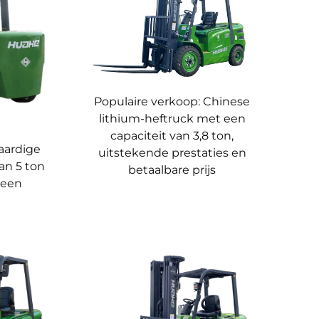
au en andere informatie, wat het gebruik
oor stuurinrichting maakt gemakkelijk
eteren aanzienlijk het bedieningscomfort en de
Populaire verkoop: Chinese
lithium-heftruck met een
 wat bijdraagt aan veiligheid.
capaciteit van 3,8 ton,
aardige
uitstekende prestaties en
emperatuur, hoge vochtigheid en stoffige
an 5 ton
betaalbare prijs
 een
ledige belasting, waardoor aan de eisen van
 intensief gebruik, wat uitstekende
kunnen realiseren en hun CO₂-voetafdruk kunnen
le dagelijkse onderhoudseisen.
nge termijn een superieure totale eigendomskost