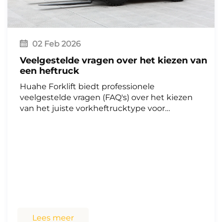
heftruck voor opslag met lithiumbatterij, logistieke
opslagapparatuur, intelligente hefoplossing, Zhejiang
Huahe-heftruck
02 Feb 2026
Veelgestelde vragen over het kiezen van
een heftruck
Huahe Forklift biedt professionele
veelgestelde vragen (FAQ's) over het kiezen
van het juiste vorkheftrucktype voor
verschillende werkomstandigheden, en geeft
richting bij binnen- en buitentoepassingen in
de industriële en logistieke
materiaalhandeling met deskundige tips.
Lees meer