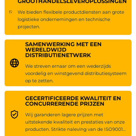
GROOTHANDELSLEVEROPLOSSINGEN
Gebruik van lithium-ijzerfosfaatbatterijen als
We bieden flexibele productdiensten aan grote
stroombron; deze batterijen hebben een lange
logistieke ondernemingen en technische
levensduur, snelle laadsnelheid en vereisen geen
projecten.
onderhoud. In vergelijking met traditionele lood-
zuuraccu's zijn ze milieuvriendelijker en
kosteneffectiever. De voertuigconstructie is eenvoudig
SAMENWERKING MET EEN
en de belangrijkste componenten zijn modulair
WERELDWIJD
ontworpen, wat onderhoud en service vergemakkelijkt
DISTRIBUTIENETWERK
en de totale levenscycluskosten aanzienlijk verlaagt.
We streven ernaar om een wederzijds
Verkoopargumenten voor product en productie:
voordelig en winstgevend distributiesysteem
Technologie ondersteunt nauwkeurige productie
op te zetten.
Hoogwaardige precisieproductie en flexibele
assemblage
GECERTIFICEERDE KWALITEIT EN
Huahe heeft geavanceerde apparatuur
CONCURRERENDE PRIJZEN
geïntroduceerd, zoals lasersnijmachines en
intelligente schilderlijnen, om hoge nauwkeurigheid bij
Wij garanderen lagere prijzen met
de bewerking en consistente productie van belangrijke
uitstekende kwaliteit en prestaties van onze
structurele onderdelen zoals frames en deurkaders te
producten. Strikte naleving van de ISO9001-
bereiken. De assemblagelijn is flexibel ontworpen,