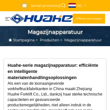
NL
[email protected]
Offerte aanvragen
Magazijnapparatuur
Startpagina
>
Producten
>
Magazijnapparatuur
Huahe-serie magazijnapparatuur: efficiënte
en intelligente
materialenhandlingsoplossingen
Als een van de toonaangevende
vorkheftruckfabrikanten in China maakt Zhejiang
Huahe Forklift Co., Ltd., dankzij haar sterke technische
capaciteiten en geavanceerde
productiemogelijkheden, niet alleen indruk in de