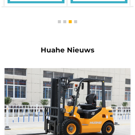
en servicestructuren opgezet, waarmee gebruikers
tijdige technische ondersteuning, levering van
reserveonderdelen en onderhoudsdiensten kunnen
ontvangen.
De Huahe-opslagapparatuurreeks is niet alleen een
hulpmiddel voor het hanteren van goederen, maar ook
een betrouwbare partner bij het verbeteren van de
magazijn-efficiëntie en het stimuleren van de
Huahe Nieuws
intelligente transformatie van logistiek. Of u nu actief
bent in e-commercelogistiek,
productiemagazijnlogistiek of logistiek door derden:
Huahe biedt u professionele, efficiënte en duurzame
material handling-oplossingen.
U kunt meer informatie over productdetails en
technische parameters vinden op onze officiële
website of door te bellen naar de
klantenservicehotline. Het Huahe-team staat altijd
klaar om u professioneel advies en op maat gemaakte
diensten te bieden.
Zoekwoorden: Huahe-opslagapparatuur, elektrisch
heftruckvoertuig, elektrische pallettruck, reachtruck,