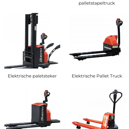
palletstapeltruck
Elektrische pallettruck met lithiumbatterij,
Elektrische pallettruck,
Elektrische palletstapelwagen,
Voorwaartse elektrische heftruck
Stationair bediende elektrische palletstapelwagen.
De draagcapaciteit varieert van 1,5 tot 2,5 ton en kan
voldoen aan de behoeften op het gebied van
verschillende rekhoogten, gangbreedten en
hanteringsefficiëntie. Of het nu gaat om vlakke
transporten, toegang tot rekken of bewerkingen in
smalle gangen: Huahe biedt passende oplossingen.
Elektrische paletsteker
Elektrische Pallet Truck
Efficiënt en intelligent, waardoor de
bedrijfsefficiëntie wordt verbeterd
Alle productseries zijn uitgerust met AC/DC-
elektronische regelsystemen, die een snelle reactie en
soepele werking garanderen. Sommige modellen zijn
voorzien van intelligente interactieve meters die in
realtime informatie weergeven over bijvoorbeeld