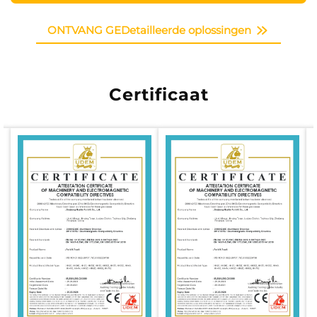
en CE-certificering.
waardoor deze snel kan inspelen op de eisen van
verschillende modellen en configuraties van orders,
ONTVANG GEDetailleerde oplossingen
wat levertijd en productkwaliteit waarborgt.
Strikt kwaliteitscontrolesysteem
Het bedrijf houdt zich strikt aan het ISO9001-
Certificaat
kwaliteitsmanagementsysteem. Van supply chain-
management, productieprocessen tot productinspectie
wordt digitale kwaliteitscontrole door het gehele
proces heen toegepast. Alle opslagapparatuur
ondergaat meervoudige prestatietests en
duurzaamheidstests voordat deze de fabriek verlaat,
om stabiele werking te garanderen, zelfs onder
complexe omstandigheden zoals hoge temperaturen
en veel stof.
Wereldwijd servicenetwerkondersteuning
Huahe-producten zijn geëxporteerd naar meer dan
130 landen en regio’s. We hebben zowel
binnenlandse als internationale, volwassen verkoop-