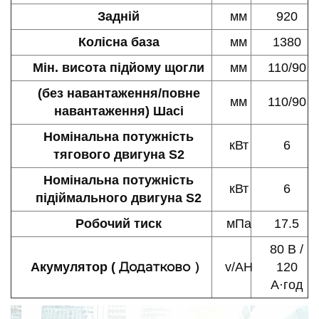
Задній
мм
920
Колісна база
мм
1380
Мін. висота підйому щогли
мм
110/90
(без навантаження/повне
мм
110/90
навантаження) Шасі
Номінальна потужність
кВт
6
тягового двигуна S2
Номінальна потужність
кВт
6
підіймального двигуна S2
Робочий тиск
мПа
17.5
80 В /
Додатково
Акумулятор (
）
v/AH
120
А·год