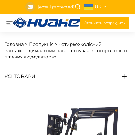
UK
[email protected]
Отримати розрахунок
Головна >
Продукція
>
чотирьохколісний
вантажопідймальний навантажувач з контрвагою на
літієвих акумуляторах
УСІ ТОВАРИ