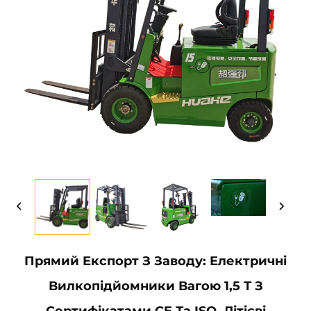
Прямий Експорт З Заводу: Електричні
Вилкопідйомники Вагою 1,5 Т З
Сертифікатами CE Та ISO, Літієві