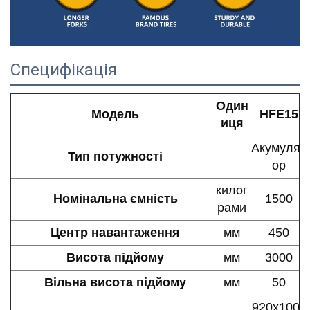
Специфікація
Один
Модель
HFE15
иця
Акумулят
Тип потужності
ор
килог
Номінальна ємність
1500
рами
Центр навантаження
мм
450
Висота підйому
мм
3000
Вільна висота підйому
мм
50
920x100x