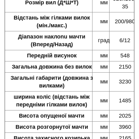
Розмір вил (Д*Ш*Т)
мм
35
Відстань між гілками вилок
мм
200/980
(мін./макс.)
Діапазон наклоnu мачти
град
6/12
(Вперед/Назад)
Передній висунок
мм
548
Загальна довжина без вилок
мм
2150
Загальні габарити (довжина з
мм
3230
вилками)
ширина коліс (відстань між
мм
1485
передніми гілками вилок)
Висота опущеної мачти
мм
2025
Висота розгорнутої мачти
мм
3960
Висота захисного козирька
мм
2165