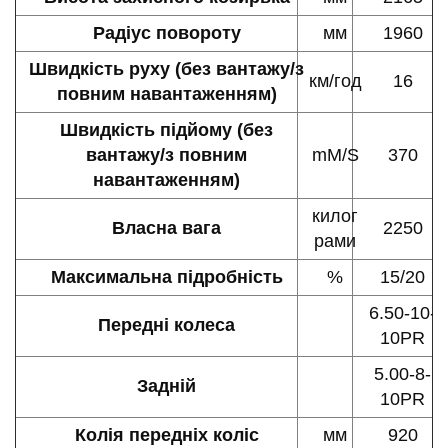
Радіус повороту
мм
1960
Швидкість руху (без вантажу/з
км/год
16
повним навантаженням)
Швидкість підйому (без
вантажу/з повним
mM/S
370
навантаженням)
килог
Власна вага
2250
рами
Максимальна підробність
%
15/20
6.50-10-
Передні колеса
10PR
5.00-8-
Задній
10PR
Колія передніх коліс
мм
920