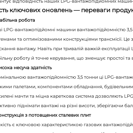
антує відповідність наших LPG-вантажопідйомних машин с
сть ключових оновлень — переваги проду
Стабільна робота
і LPG-вантажопідйомні машини вантажопідйомністю 3,5
темами та оптимізованими конструкціями трансмісії. Це 
скання вантажу. Навіть при тривалій важкій експлуатаці
більну роботу й точне керування, що зменшує простої та 
Висока несуча здатність
омінальною вантажопідйомністю 3,5 тонни ці LPG-ванта
кими палетами, компонентами обладнання, будівельним
силені мачти та міцна кареткова система дозволяють 
ктивно піднімати вантажі на різні висоти, зберігаючи бала
Конструкція з потовщених сталевих плит
йкість є ключовою характеристикою газових вантажопідй