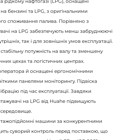
а рідкому нафтогазі (LPG), оснащені
а бензині та LPG, з оригінальними
ого споживання палива. Порівняно з
увачі на LPG забезпечують менш забруднюючі
рішніх, так і для зовнішніх умов експлуатації.
стабільну потужність на валу та зменшену
чних цехах та логістичних центрах.
 оператора й оснащені ергономічними
чіткими панелями моніторингу. Підвіска
ібрацію під час експлуатації. Завдяки
тажувачі на LPG від Huahe підвищують
 середовище.
нтажопідйомні машини за конкурентними
дить суворий контроль перед поставкою, що