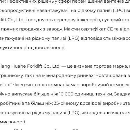
тих і ефективних рішень у сфері переміщення вантажів для 
окопродуктивні навантажувачі на рідкому паливі (LPG) 
klift Co., Ltd. і поєднують передову інженерію, суворий 
 прямих продажах з заводу. Маючи сертифікат CE та відпо
антажувачі на рідкому паливі (LPG) відповідають міжна
дуктивності та довговічності.
jiang Huahe Forklift Co., Ltd. — це визнана торгова марка
трішньому, так і на міжнародному ринках. Розташована в 
вінції Чжецзян, наша компанія має виробничий комплек
ічно випускає більше ніж 10 000 одиниць техніки. Завдя
вробітників та більш ніж 35-річному досвідові виробницт
антажувачі на рідкому паливі (LPG), які задовольняють з
мисловості.