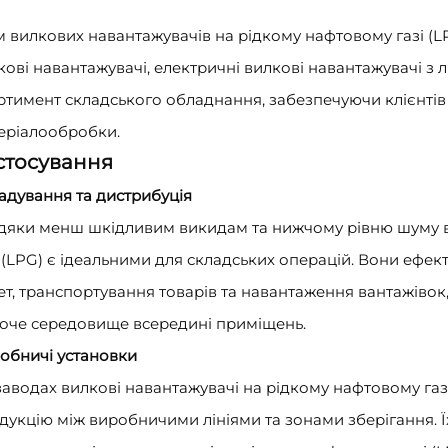
м вилкових навантажувачів на рідкому нафтовому газі (L
кові навантажувачі, електричні вилкові навантажувачі з
ртимент складського обладнання, забезпечуючи клієнт
еріалообробки.
стосування
адування та дистрибуція
дяки менш шкідливим викидам та нижчому рівню шуму в
і (LPG) є ідеальними для складських операцій. Вони еф
ет, транспортування товарів та навантаження вантажів
оче середовище всередині приміщень.
обничі установки
заводах вилкові навантажувачі на рідкому нафтовому газі
дукцію між виробничими лініями та зонами зберігання. Їх