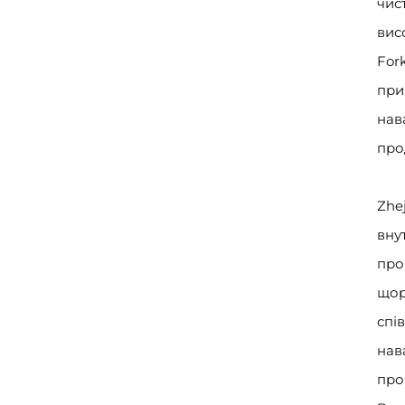
чис
вис
For
при
нав
про
Zhe
вну
про
щор
спі
нав
про