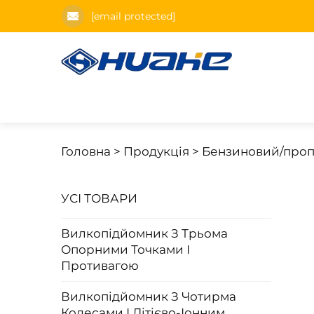
[email protected]
Головна >
Продукція
>
Бензиновий/проп
УСІ ТОВАРИ
Вилкопідйомник З Трьома
Опорними Точками І
Противагою
Вилкопідйомник З Чотирма
Колесами І Літієво-Іонним