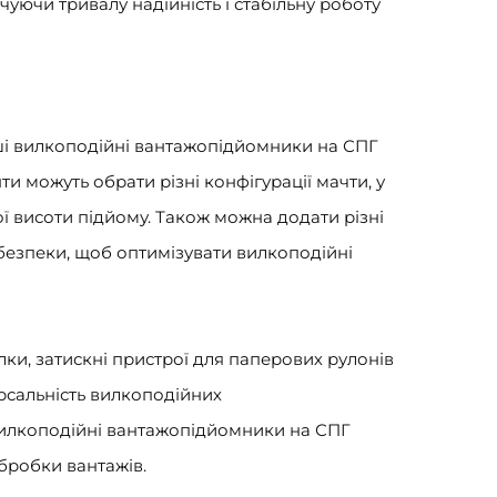
уючи тривалу надійність і стабільну роботу
ші вилкоподійні вантажопідйомники на СПГ
ти можуть обрати різні конфігурації мачти, у
ої висоти підйому. Також можна додати різні
 безпеки, щоб оптимізувати вилкоподійні
илки, затискні пристрої для паперових рулонів
ерсальність вилкоподійних
 вилкоподійні вантажопідйомники на СПГ
бробки вантажів.