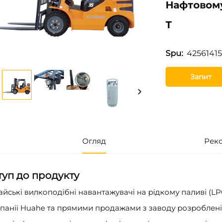
Нафтовому
Т
42561415
Spu:
Запит
Огляд
Рек
туп до продукту
айські вилкоподібні навантажувачі на рідкому паливі (LPG
панії Huahe та прямими продажами з заводу розроблені