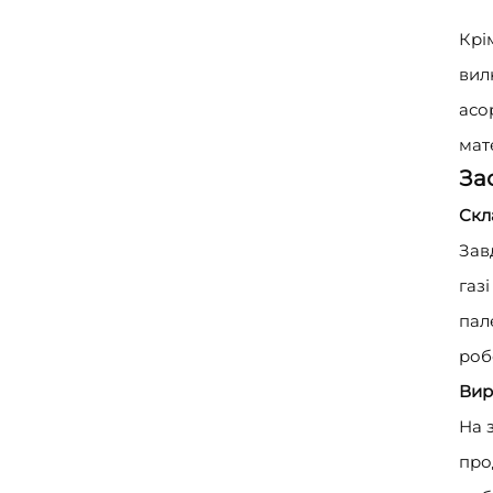
Крі
вил
асо
мат
За
Скл
Зав
газ
пал
роб
Вир
На 
про