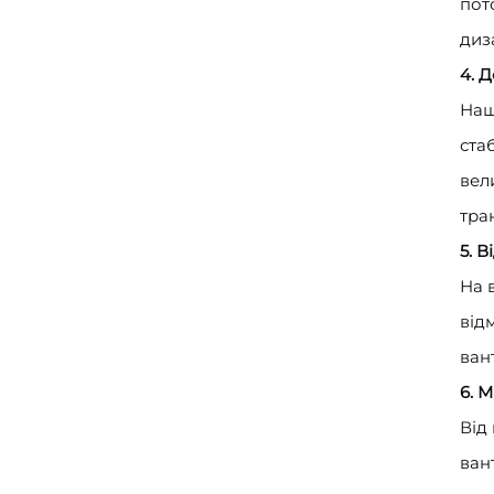
пот
диз
4. 
Наш
ста
вел
тра
5. 
На 
від
ван
6. 
Від
ван