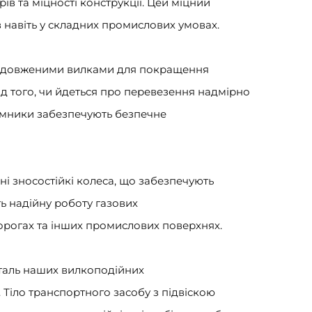
ів та міцності конструкції. Цей міцний
 навіть у складних промислових умовах.
подовженими вилками для покращення
ід того, чи йдеться про перевезення надмірно
йомники забезпечують безпечне
ні зносостійкі колеса, що забезпечують
ть надійну роботу газових
орогах та інших промислових поверхнях.
еталь наших вилкоподійних
Тіло транспортного засобу з підвіскою