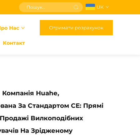
UK
Отримати розрахунок
ро Нас
Контакт
 Компанія Huahe,
вана За Стандартом CE: Прямі
 Продажі Вилкоподібних
вачів На Зрідженому