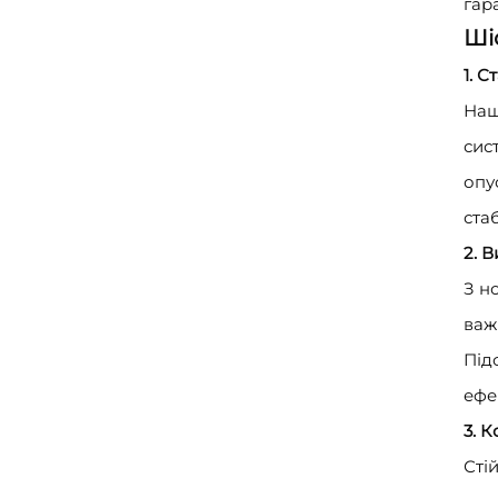
гар
Ші
1. 
Наш
сис
опу
ста
2. 
З н
важ
Під
ефе
3. 
Сті