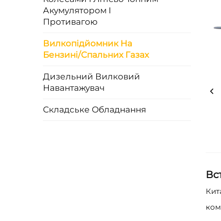
Акумулятором І
Противагою
Вилкопідйомник На
Бензині/Спальних Газах
Дизельний Вилковий
Навантажувач
Складське Обладнання
Вс
Кит
ком