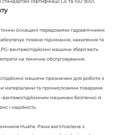
тандартам сертифікації CE та ISO 9001.
кту
 тонни оснащені передовими гідравлічними
забезпечує плавне піднімання, нахилення та
ї LPG-вантажопідйомні машини зберігають
витрати на технічне обслуговування.
жопідйомні машини призначені для роботи з
и матеріалами та промисловими товарами.
LPG-вантажопідйомним машинам безпечно й
нс і надійність.
омників Huahe. Рама виготовлена з