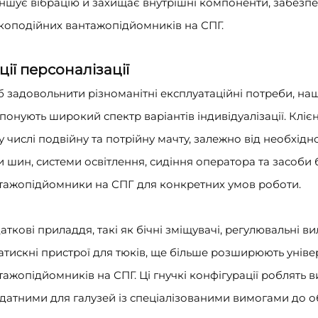
ншує вібрацію й захищає внутрішні компоненти, забезпеч
коподійних вантажопідйомників на СПГ.
ції персоналізації
 задовольнити різноманітні експлуатаційні потреби, на
понують широкий спектр варіантів індивідуалізації. Клієн
у числі подвійну та потрійну мачту, залежно від необхідн
и шин, системи освітлення, сидіння оператора та засоби
тажопідйомники на СПГ для конкретних умов роботи.
аткові приладдя, такі як бічні зміщувачі, регулювальні в
затискні пристрої для тюків, ще більше розширюють унів
тажопідйомників на СПГ. Ці гнучкі конфігурації роблять
датними для галузей із спеціалізованими вимогами до о