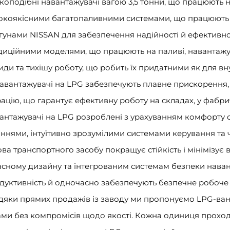
коподібні навантажувачі вагою 3,5 тонни, що працюють н
окоякісними багатопаливними системами, що працюють н
гунами NISSAN для забезпечення надійності й ефективн
диційними моделями, що працюють на паливі, навантаж
иди та тихішу роботу, що робить їх придатними як для внут
навантажувачі на LPG забезпечують плавне прискорення, 
рацію, що гарантує ефективну роботу на складах, у фабри
антажувачі на LPG розроблені з урахуванням комфорту
іннями, інтуїтивно зрозумілими системами керування та 
ова транспортного засобу покращує стійкість і мінімізує в
асному дизайну та інтегрованим системам безпеки наван
дуктивність й одночасно забезпечують безпечне робоче
дяки прямих продажів із заводу ми пропонуємо LPG-ва
ами без компромісів щодо якості. Кожна одиниця прохо