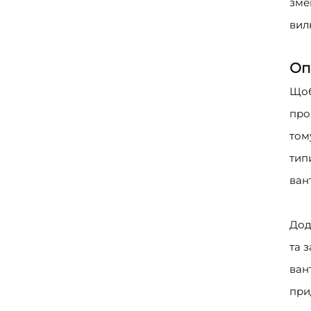
зме
вил
Оп
Щоб
про
том
тип
ван
Дод
та 
ван
при