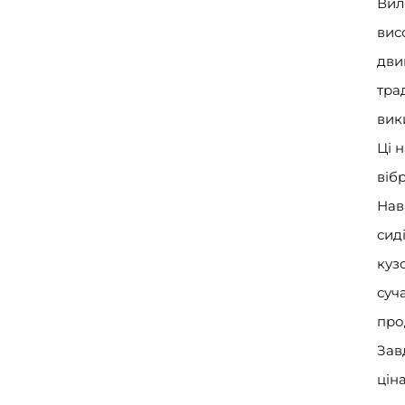
Вил
вис
дви
тра
вик
Ці 
віб
Нав
сид
куз
суч
про
Зав
цін