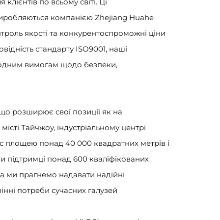
клієнтів по всьому світі. Ці
виробляються компанією Zhejiang Huahe
контроль якості та конкурентоспроможні ціни
відність стандарту ISO9001, наші
родним вимогам щодо безпеки,
, що розширює свої позиції як на
місті Тайчжоу, індустріальному центрі
с площею понад 40 000 квадратних метрів і
ки підтримці понад 600 кваліфікованих
ва ми прагнемо надавати надійні
мінні потреби сучасних галузей