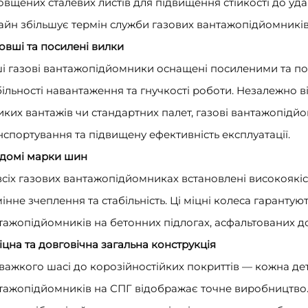
овщених сталевих листів для підвищення стійкості до удар
айн збільшує термін служби газових вантажопідйомників
Довші та посилені вилки
і газові вантажопідйомники оснащені посиленими та 
більності навантаження та гнучкості роботи. Незалежно в
иких вантажів чи стандартних палет, газові вантажопід
нспортування та підвищену ефективність експлуатації.
Відомі марки шин
всіх газових вантажопідйомниках встановлені високоякіс
мінне зчеплення та стабільність. Ці міцні колеса гарантую
тажопідйомників на бетонних підлогах, асфальтованих д
Міцна та довговічна загальна конструкція
 важкого шасі до корозійностійких покриттів — кожна д
тажопідйомників на СПГ відображає точне виробництво. 