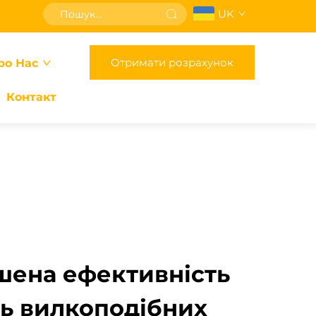
UK
Отримати розрахунок
ро Нас
Контакт
ена ефективність
ть вилкоподібних