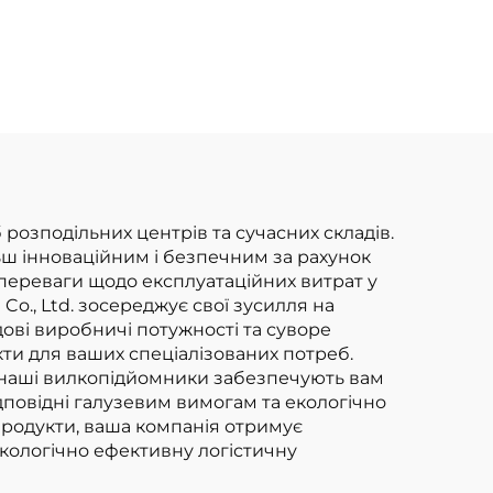
сертифікована за
итаї,
стандартом CE:
прямі заводські
ь та
продажі
на
вилкоподібних
навантажувачів на
зрідженому
озподільних центрів та сучасних складів.
ьш інноваційним і безпечним за рахунок
нафтовому газі
переваги щодо експлуатаційних витрат у
вантажопідйомністю
 Co., Ltd. зосереджує свої зусилля на
ові виробничі потужності та суворе
3,5 т
ти для ваших спеціалізованих потреб.
 наші вилкопідйомники забезпечують вам
повідні галузевим вимогам та екологічно
продукти, ваша компанія отримує
екологічно ефективну логістичну