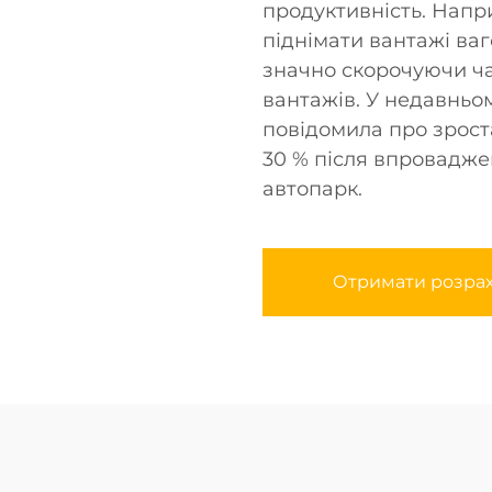
продуктивність. Напр
піднімати вантажі ваг
значно скорочуючи ч
вантажів. У недавньом
повідомила про зрост
30 % після впровадже
автопарк.
Отримати розра