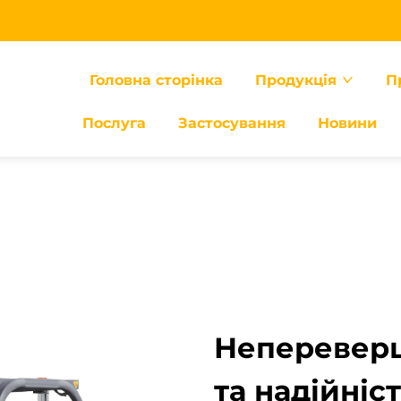
Головна сторінка
Продукція
П
Послуга
Застосування
Новини
Непереверш
та надійніс