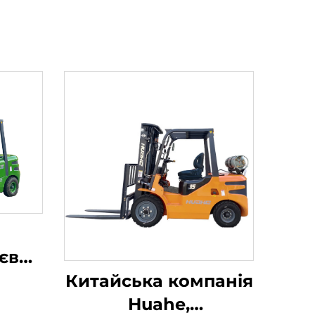
ієвий
ач
Китайська компанія
ністю
Huahe,