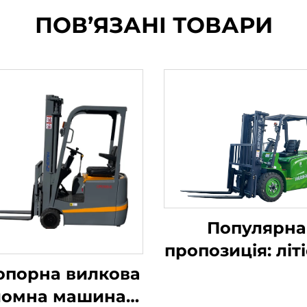
ПОВ’ЯЗАНІ ТОВАРИ
Популярна
пропозиція: літ
навантажув
опорна вилкова
вантажопідйом
йомна машина з