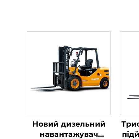
Новий дизельний
Три
навантажувач
під