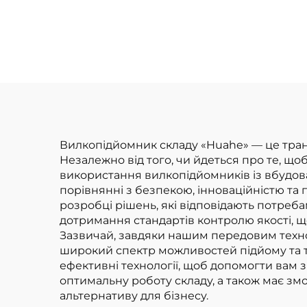
вантажопідйомністю
літ
4 тонни з
ва
високоякісним
вир
японським
за 
двигуном ISUZU
Вилкопідйомник складу «Huahe» — це транс
Незалежно від того, чи йдеться про те, щ
використання вилкопідйомників із вбудов
порівнянні з безпекою, інноваційністю та п
розробці рішень, які відповідають потреб
дотримання стандартів контролю якості, щ
Зазвичай, завдяки нашим передовим техн
широкий спектр можливостей підйому та т
ефективні технології, щоб допомогти вам
оптимальну роботу складу, а також має зм
альтернативу для бізнесу.