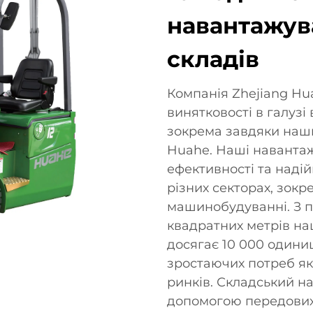
навантажув
складів
Компанія Zhejiang Huah
винятковості в галуз
зокрема завдяки наш
Huahe. Наші навантаж
ефективності та надій
різних секторах, зокре
машинобудуванні. З 
квадратних метрів на
досягає 10 000 одини
зростаючих потреб як
ринків. Складський 
допомогою передових