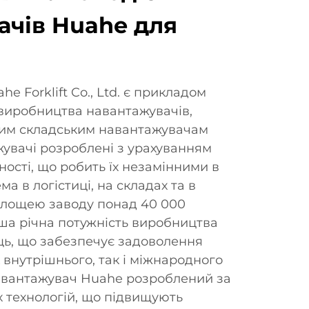
ачів Huahe для
e Forklift Co., Ltd. є прикладом
і виробництва навантажувачів,
им складським навантажувачам
увачі розроблені з урахуванням
ності, що робить їх незамінними в
ма в логістиці, на складах та в
площею заводу понад 40 000
ша річна потужність виробництва
ць, що забезпечує задоволення
 внутрішнього, так і міжнародного
навантажувач Huahe розроблений за
 технологій, що підвищують