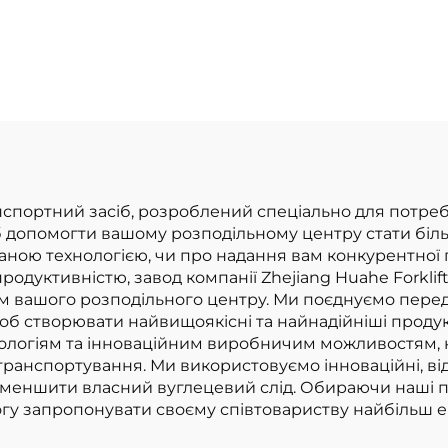
3,8 тонни,
ієвою батареєю
вироблений у К
гою 1,0 тонни,
відмінна
облена в Китаї,
продуктивніст
розумною ціною
доступна ці
портний засіб, розроблений спеціально для потреб р
об допомогти вашому розподільному центру стати біл
аною технологією, чи про надання вам конкурентної 
родуктивністю, завод компанії Zhejiang Huahe Forklift
ам вашого розподільного центру. Ми поєднуємо перед
об створювати найвищоякісні та найнадійніші продук
ологіям та інноваційним виробничим можливостям,
ранспортування. Ми використовуємо інноваційні, від
 зменшити власний вуглецевий слід. Обираючи наші 
огу запропонувати своєму співтовариству найбільш 