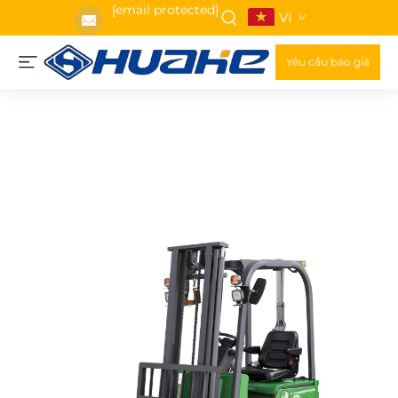
[email protected]
VI
Yêu cầu báo giá