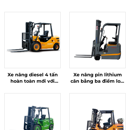
Xe nâng diesel 4 tấn
Xe nâng pin lithium
hoàn toàn mới với
cân bằng ba điểm loại
động cơ ISUZU Nhật
1,0 tấn, sản xuất tại
Bản chất lượng cao
Trung Quốc, giá cả
hợp lý