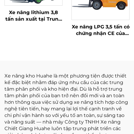
Xe nâng lithium 3,8
tấn sản xuất tại Trung
Quốc, hiệu suất vượt
Xe nâng LPG 3,5 tấn có
trội và giá cả phải
chứng nhận CE của
chăng
Hoa Hà (Trung Quốc)
và bán trực tiếp từ nhà
máy
Xe nâng kho Huahe là một phương tiện được thiết
kế đặc biệt nhằm đáp ứng nhu cầu của các trung
tâm phân phối và kho hiện đại. Dù là hỗ trợ trung
tâm phân phối của bạn trở nên đổi mới và an toàn
hơn thông qua việc sử dụng xe nâng tích hợp công
nghệ tiên tiến, hay mang lại lợi thế cạnh tranh về
chi phí vận hành so với yếu tố an toàn, sự sáng tạo
và năng suất — nhà máy Công ty TNHH Xe nâng
Chiết Giang Huahe luôn tập trung phát triển các