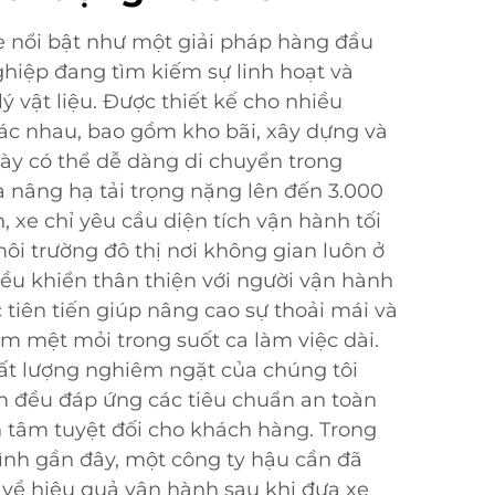
 nổi bật như một giải pháp hàng đầu
hiệp đang tìm kiếm sự linh hoạt và
lý vật liệu. Được thiết kế cho nhiều
c nhau, bao gồm kho bãi, xây dựng và
này có thể dễ dàng di chuyển trong
 nâng hạ tải trọng nặng lên đến 3.000
n, xe chỉ yêu cầu diện tích vận hành tối
môi trường đô thị nơi không gian luôn ở
ều khiển thân thiện với người vận hành
 tiên tiến giúp nâng cao sự thoải mái và
ảm mệt mỏi trong suốt ca làm việc dài.
hất lượng nghiêm ngặt của chúng tôi
 đều đáp ứng các tiêu chuẩn an toàn
n tâm tuyệt đối cho khách hàng. Trong
ình gần đây, một công ty hậu cần đã
về hiệu quả vận hành sau khi đưa xe