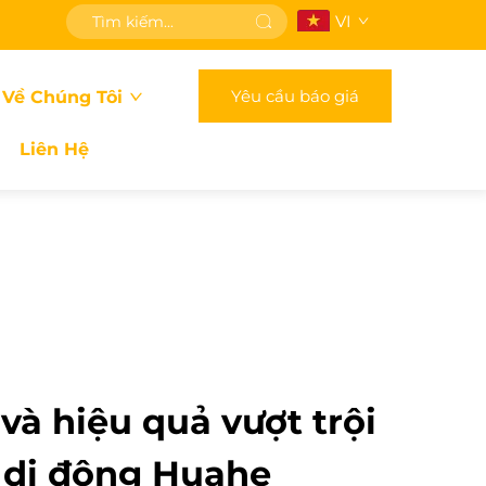
VI
Yêu cầu báo giá
 Về Chúng Tôi
Liên Hệ
 và hiệu quả vượt trội
 di động Huahe