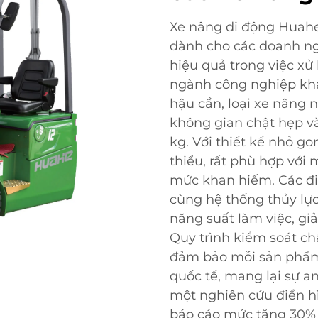
Xe nâng di động Huahe
dành cho các doanh ng
hiệu quả trong việc xử 
ngành công nghiệp khá
hậu cần, loại xe nâng 
không gian chật hẹp và
kg. Với thiết kế nhỏ gọ
thiểu, rất phù hợp với 
mức khan hiếm. Các đi
cùng hệ thống thủy lực
năng suất làm việc, gi
Quy trình kiểm soát c
đảm bảo mỗi sản phẩm
quốc tế, mang lại sự a
một nghiên cứu điển h
báo cáo mức tăng 30% 