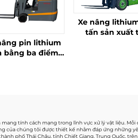
Xe nâng lithium
tấn sản xuất t
Trung Quốc, h
nâng pin lithium
suất vượt trội v
n bằng ba điểm
cả phải chă
 1,0 tấn, sản xuất
 Trung Quốc, giá
cả hợp lý
mang tính cách mạng trong lĩnh vực xử lý vật liệu. Mỗ
e nâng của chúng tôi được thiết kế nhằm đáp ứng những 
ại thành phố Thái Châu, tỉnh Chiết Giang, Trung Quốc, tr