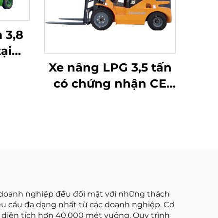
 3,8
ại
iệu
Xe nâng LPG 3,5 tấn
à giá
có chứng nhận CE
ng
của Hoa Hà (Trung
Quốc) và bán trực
tiếp từ nhà máy
i doanh nghiệp đều đối mặt với những thách
yêu cầu đa dạng nhất từ các doanh nghiệp. Cơ
ên diện tích hơn 40.000 mét vuông. Quy trình