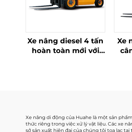
Xe nâng diesel 4 tấn
Xe 
hoàn toàn mới với
câ
động cơ ISUZU Nhật
loại
Bản chất lượng cao
tại
Xe nâng di động của Huahe là một sản phẩm 
thức riêng trong việc xử lý vật liệu. Các x
sở sản xuất hiện đại của chúng tôi tọa lạc t