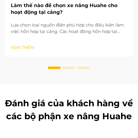
Làm thế nào để chọn xe nâng Huahe cho
hoạt động tại cảng?
Lựa chọn loại nguồn điện phù hợp cho điều kiện làm
việc hỗn hợp tại cảng. Các hoạt động hỗn hợp tại
cảng bao gồm cả việc phân loại hàng hóa trong kho
trong nhà lẫn bốc dỡ hàng ngoài sân. Điều này khiến
XEM THÊM
loại nguồn điện trở thành yếu tố đầu tiên cần xem xét
khi lựa chọn xe nâng. ...
Đánh giá của khách hàng về
các bộ phận xe nâng Huahe