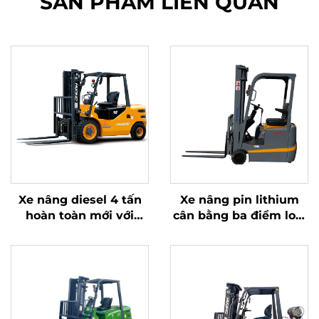
SẢN PHẨM LIÊN QUAN
Xe nâng diesel 4 tấn
Xe nâng pin lithium
hoàn toàn mới với
cân bằng ba điểm loại
động cơ ISUZU Nhật
1,0 tấn, sản xuất tại
Bản chất lượng cao
Trung Quốc, giá cả
hợp lý