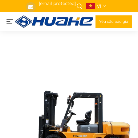
[email protected]
VI
Yêu cầu báo giá