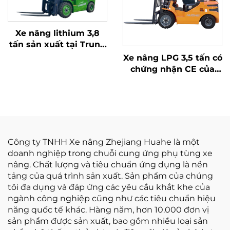
Xe nâng lithium 3,8
tấn sản xuất tại Trung
Quốc, hiệu suất vượt
Xe nâng LPG 3,5 tấn có
trội và giá cả phải
chứng nhận CE của
chăng
Hoa Hà (Trung Quốc)
và bán trực tiếp từ nhà
máy
Công ty TNHH Xe nâng Zhejiang Huahe là một
doanh nghiệp trong chuỗi cung ứng phụ tùng xe
nâng. Chất lượng và tiêu chuẩn ứng dụng là nền
tảng của quá trình sản xuất. Sản phẩm của chúng
tôi đa dụng và đáp ứng các yêu cầu khắt khe của
ngành công nghiệp cũng như các tiêu chuẩn hiệu
năng quốc tế khác. Hàng năm, hơn 10.000 đơn vị
sản phẩm được sản xuất, bao gồm nhiều loại sản