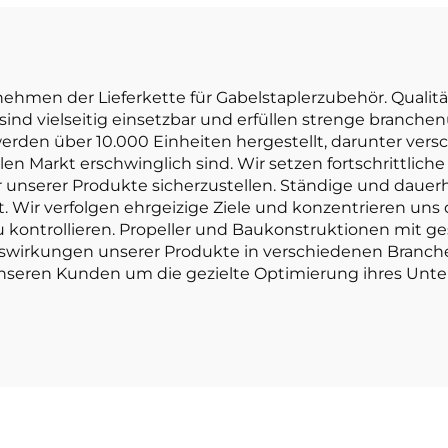
Preis
lstapler mit 1,0
ne Tragfähigkeit
t preisgünstig.
ernehmen der Lieferkette für Gabelstaplerzubehör. Qual
ind vielseitig einsetzbar und erfüllen strenge branch
 werden über 10.000 Einheiten hergestellt, darunter ver
alen Markt erschwinglich sind. Wir setzen fortschrittli
r unserer Produkte sicherzustellen. Ständige und dauerh
 Wir verfolgen ehrgeizige Ziele und konzentrieren uns 
u kontrollieren. Propeller und Baukonstruktionen mit ges
Auswirkungen unserer Produkte in verschiedenen Branch
 unseren Kunden um die gezielte Optimierung ihres Unt