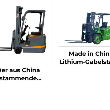
Made in Chin
Lithium-Gabelst
mit 3,8 Tonn
er aus China
Tragfähigkei
stammende
hervorragen
dreipunkt-
Leistung un
ichtsoptimierte
erschwinglic
thium-Batterie-