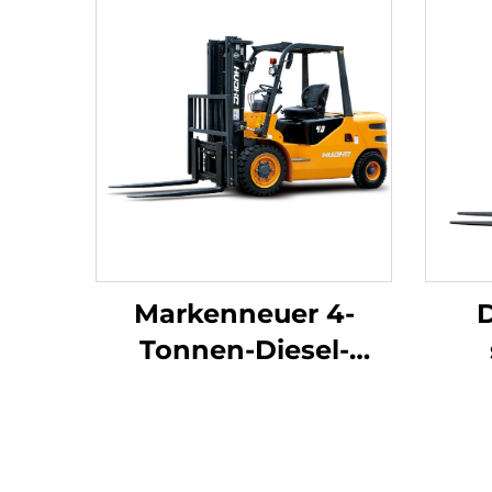
Markenneuer 4-
D
Tonnen-Diesel-
Gabelstapler mit
hochwertigem
gew
japanischem ISUZU-
Li