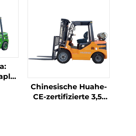
a:
apler
en
Chinesische Huahe-
t,
CE-zertifizierte 3,5-
de
Tonnen-LPG-
d
Gabelstapler –
her
Direktverkauf ab