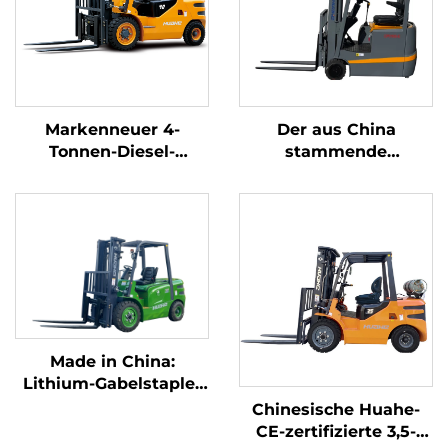
Markenneuer 4-
Der aus China
Tonnen-Diesel-
stammende
Gabelstapler mit
dreipunkt-
hochwertigem
gewichtsoptimierte
japanischem ISUZU-
Lithium-Batterie-
Motor
Gabelstapler mit 1,0
Tonne Tragfähigkeit
ist preisgünstig.
Made in China:
Lithium-Gabelstapler
mit 3,8 Tonnen
Chinesische Huahe-
Tragfähigkeit,
CE-zertifizierte 3,5-