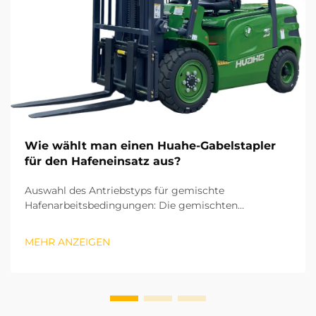
Wie wählt man einen Huahe-Gabelstapler
für den Hafeneinsatz aus?
Auswahl des Antriebstyps für gemischte
Hafenarbeitsbedingungen: Die gemischten
Operationen in Häfen umfassen sowohl die
Sortierung von Ware in Hallenlagern als auch das Be-
MEHR ANZEIGEN
und Entladen im Freigelände. Daher ist der
Antriebstyp die erste Überlegung bei der Auswahl
eines Gabelstaplers. ...