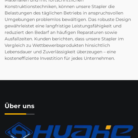
Materialien und mit fortschrittlichen
Konstruktionstechniken, können unsere Stapler die
Belastungen des täglichen Betriebs in anspruchsvollen
Umgebungen problemlos bewältigen. Das robuste Design
gewährleistet eine langfristige Leistungsfähigkeit und
reduziert den Bedarf an häufigen Reparaturen sowie
Ausfallzeiten. Kunden berichten, dass unsere Stapler im
Vergleich zu Wettbewerbsprodukten hinsichtlich
Lebensdauer und Zuverlässigkeit überzeugen – eine
kosteneffiziente Investition für jedes Unternehmen.
Über uns