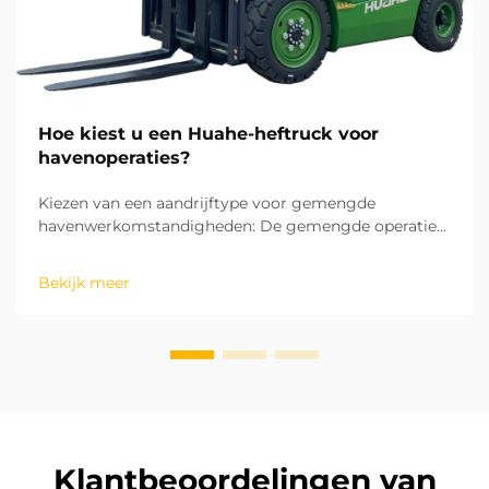
Hoe kiest u een Huahe-heftruck voor
havenoperaties?
Kiezen van een aandrijftype voor gemengde
havenwerkomstandigheden: De gemengde operaties
in havens omvatten zowel binnenlandse
magazijnopslag en goederensortering als buitenshuis
Bekijk meer
laad- en loswerkzaamheden op het terrein. Dit maakt
het aandrijftype de eerste overweging bij de keuze
van een heftruck. ...
Klantbeoordelingen van