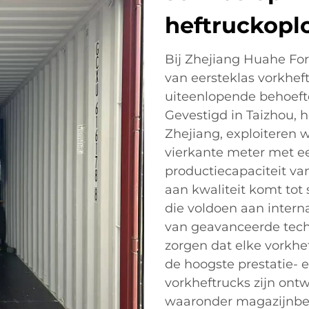
heftruckopl
Bij Zhejiang Huahe Forkl
van eersteklas vorkhef
uiteenlopende behoeft
Gevestigd in Taizhou, h
Zhejiang, exploiteren w
vierkante meter met e
productiecapaciteit va
aan kwaliteit komt tot
die voldoen aan inter
van geavanceerde tec
zorgen dat elke vorkhe
de hoogste prestatie- 
vorkheftrucks zijn ont
waaronder magazijnbehe