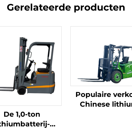
Gerelateerde producten
Populaire verk
Chinese lithi
heftruck met 
De 1,0-ton
capaciteit van 
ithiumbatterij-