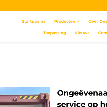
Startpagina
Producten
Over On
Toepassing
Nieuws
Con
Ongeëvenaar
service op h