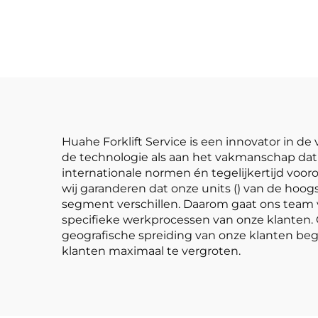
hoogwaardige
drie
Japanse ISUZU-
met
motor
verv
is 
Huahe Forklift Service is een innovator in 
de technologie als aan het vakmanschap dat 
internationale normen én tegelijkertijd voor
wij garanderen dat onze units () van de hoogs
segment verschillen. Daarom gaat ons team v
specifieke werkprocessen van onze klanten. O
geografische spreiding van onze klanten be
klanten maximaal te vergroten.