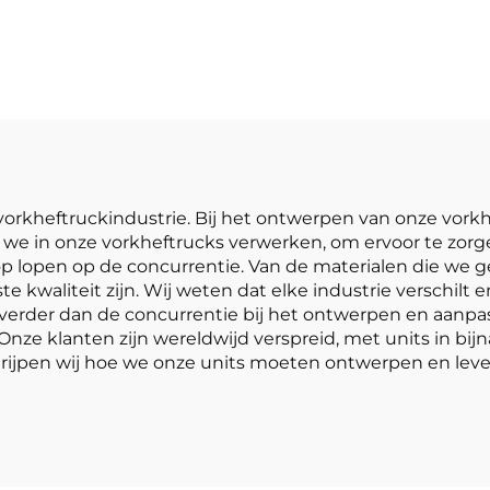
ton, uitsteke
puntsbalansheftruck
prestaties e
 lithiumbatterij,
betaalbare pri
aardigd in China,
redelijk geprijsd
de vorkheftruckindustrie. Bij het ontwerpen van onze vo
we in onze vorkheftrucks verwerken, om ervoor te zorg
op lopen op de concurrentie. Van de materialen die we g
te kwaliteit zijn. Wij weten dat elke industrie verschil
erder dan de concurrentie bij het ontwerpen en aanpass
nze klanten zijn wereldwijd verspreid, met units in bijn
grijpen wij hoe we onze units moeten ontwerpen en le