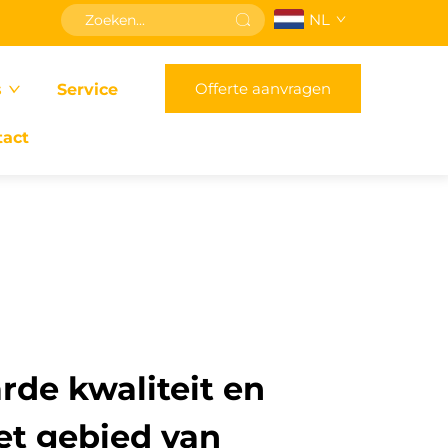
NL
Offerte aanvragen
s
Service
tact
de kwaliteit en
et gebied van