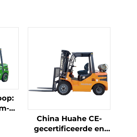
oop:
um-
een
China Huahe CE-
3,8
gecertificeerde en