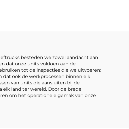
nde
directe
n
fabrieksverkoop van
js
3,5-ton LPG-
heftrucks
rkheftrucks besteden we zowel aandacht aan
en dat onze units voldoen aan de
ebruiken tot de inspecties die we uitvoeren:
t en dat ook de werkprocessen binnen elk
en van units die aansluiten bij de
a elk land ter wereld. Door de brede
veren om het operationele gemak van onze