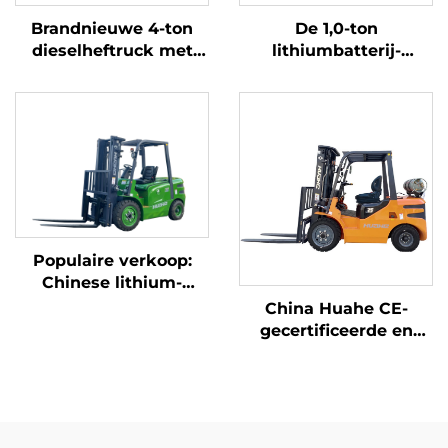
Brandnieuwe 4-ton
De 1,0-ton
dieselheftruck met
lithiumbatterij-
hoogwaardige
driepuntsbalansheftruc
Japanse ISUZU-motor
met lithiumbatterij,
vervaardigd in China,
is redelijk geprijsd
Populaire verkoop:
Chinese lithium-
heftruck met een
China Huahe CE-
capaciteit van 3,8 ton,
gecertificeerde en
uitstekende prestaties
directe
en betaalbare prijs
fabrieksverkoop van
3,5-ton LPG-heftrucks