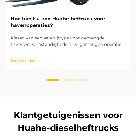
Hoe kiest u een Huahe-heftruck voor
havenoperaties?
Kiezen van een aandrijftype voor gemengde
havenwerkomstandigheden: De gemengde operaties
in havens omvatten zowel binnenlandse
magazijnopslag en goederensortering als buitenshuis
Bekijk meer
laad- en loswerkzaamheden op het terrein. Dit maakt
het aandrijftype de eerste overweging bij de keuze
van een heftruck. ...
Klantgetuigenissen voor
Huahe-dieselheftrucks