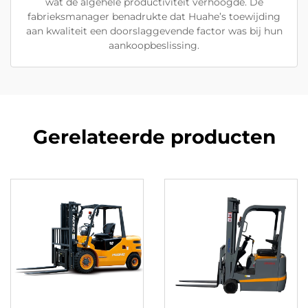
wat de algehele productiviteit verhoogde. De
fabrieksmanager benadrukte dat Huahe’s toewijding
aan kwaliteit een doorslaggevende factor was bij hun
aankoopbeslissing.
Gerelateerde producten