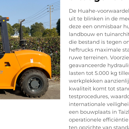
De Huahe-voorwaardeli
uit te blinken in de m
deze een onmisbaar hul
landbouw en tuinarchit
die bestand is tegen 
heftrucks maximale stabi
ruwe terreinen. Voorzi
geavanceerde hydrauli
lasten tot 5.000 kg till
werkplekken aanzienlij
kwaliteit komt tot stan
testprocedures, waardo
internationale veiligh
een bouwplaats in Taiz
operationele efficiënti
ten opzichte van stan