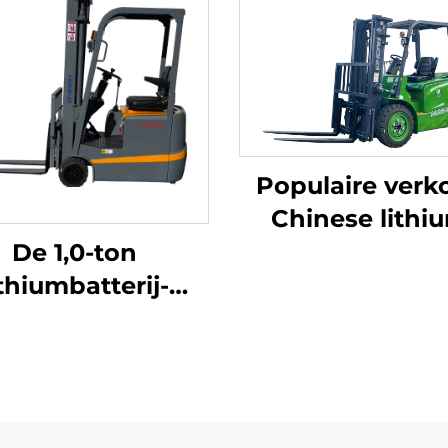
Populaire verk
Chinese lithi
heftruck met 
De 1,0-ton
capaciteit van 
ithiumbatterij-
ton, uitsteke
puntsbalansheftruck
prestaties e
 lithiumbatterij,
betaalbare pri
aardigd in China,
redelijk geprijsd