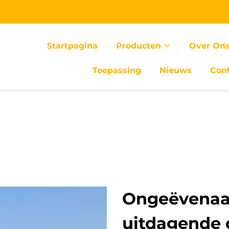
Startpagina
Producten
Over On
Toepassing
Nieuws
Con
Ongeëvenaar
uitdagende