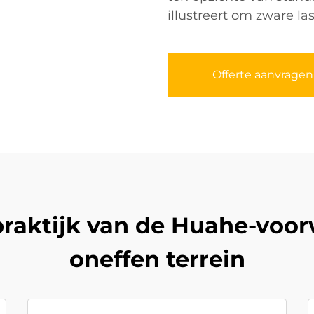
illustreert om zware l
Offerte aanvragen
praktijk van de Huahe-voo
oneffen terrein