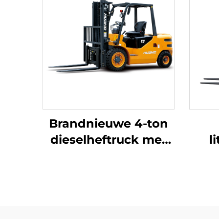
Brandnieuwe 4-ton
dieselheftruck met
l
hoogwaardige
drie
Japanse ISUZU-
met
motor
verv
is 