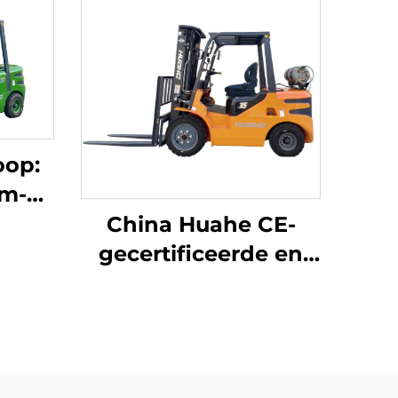
oop:
um-
een
China Huahe CE-
3,8
gecertificeerde en
nde
directe
n
fabrieksverkoop van
js
3,5-ton LPG-
heftrucks