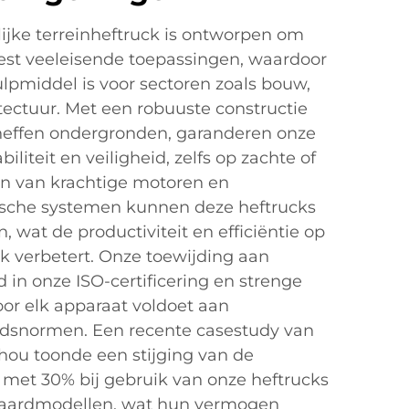
jke terreinheftruck is ontworpen om
eest veeleisende toepassingen, waardoor
pmiddel is voor sectoren zoals bouw,
ectuur. Met een robuuste constructie
oneffen ondergronden, garanderen onze
liteit en veiligheid, zelfs op zachte of
en van krachtige motoren en
sche systemen kunnen deze heftrucks
en, wat de productiviteit en efficiëntie op
k verbetert. Onze toewijding aan
d in onze ISO-certificering en strenge
or elk apparaat voldoet aan
eidsnormen. Een recente casestudy van
hou toonde een stijging van de
e met 30% bij gebruik van onze heftrucks
daardmodellen, wat hun vermogen