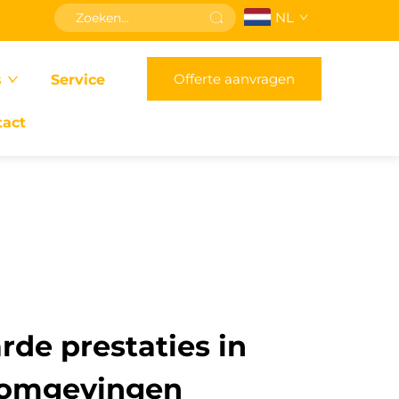
NL
Offerte aanvragen
s
Service
tact
de prestaties in
 omgevingen