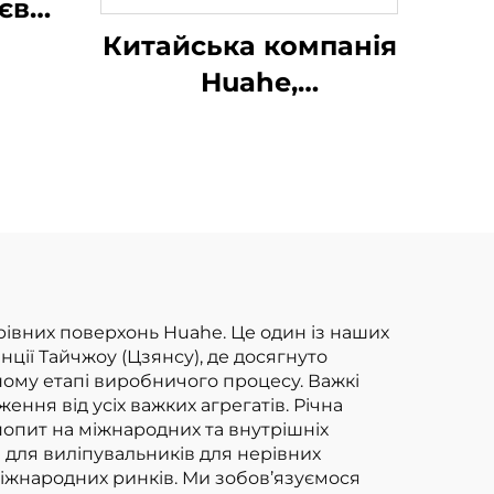
ієвий
ач
Китайська компанія
ністю
Huahe,
сертифікована за
итаї,
стандартом CE:
прямі заводські
ь та
продажі
на
вилкоподібних
навантажувачів на
зрідженому
ерівних поверхонь Huahe. Це один із наших
ції Тайчжоу (Цзянсу), де досягнуто
нафтовому газі
ному етапі виробничого процесу. Важкі
вантажопідйомністю
ння від усіх важких агрегатів. Річна
опит на міжнародних та внутрішніх
3,5 т
для виліпувальників для нерівних
іжнародних ринків. Ми зобов’язуємося