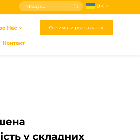
UK
Отримати розрахунок
ро Нас
Контакт
шена
ість у складних