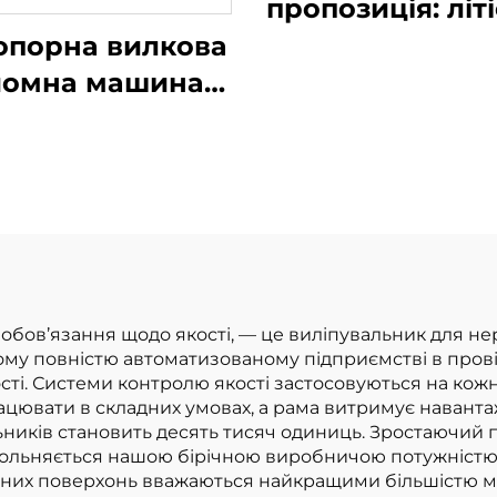
пропозиція: літ
навантажув
опорна вилкова
вантажопідйом
йомна машина з
3,8 тонни,
ієвою батареєю
вироблений у К
гою 1,0 тонни,
відмінна
облена в Китаї,
продуктивніст
розумною ціною
доступна ці
зобов’язання щодо якості, — це виліпувальник для н
му повністю автоматизованому підприємстві в провін
сті. Системи контролю якості застосовуються на кож
цювати в складних умовах, а рама витримує навантаже
ників становить десять тисяч одиниць. Зростаючий п
ольняється нашою бірічною виробничою потужністю 
вних поверхонь вважаються найкращими більшістю м