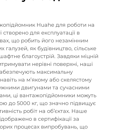
жопідйомник Huahe для роботи на
і створено для експлуатації в
вах, що робить його незамінним
х галузей, як будівництво, сільське
шафтне благоустрій. Завдяки міцній
витримувати нерівні поверхні, наші
абезпечують максимальну
у навіть на м’якому або скелястому
тужними двигунами та сучасними
ами, ці вантажопідйомники можуть
гою до 5000 кг, що значно підвищує
тивність робіт на об’єктах. Наше
ідображено в сертифікації за
ворих процесах випробувань, що