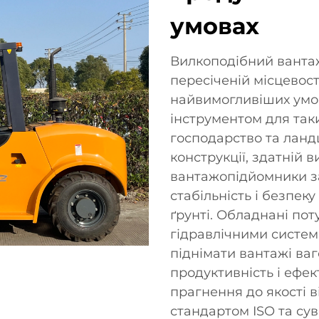
умовах
Вилкоподібний ванта
пересіченій місцевост
найвимогливіших умо
інструментом для таки
господарство та ланд
конструкції, здатній 
вантажопідйомники з
стабільність і безпек
ґрунті. Обладнані по
гідравлічними систем
піднімати вантажі ва
продуктивність і ефек
прагнення до якості в
стандартом ISO та су