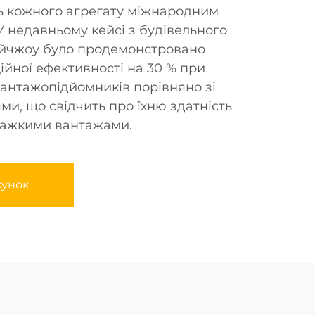
ть кожного агрегату міжнародним
У недавньому кейсі з будівельного
айчжоу було продемонстровано
ійної ефективності на 30 % при
антажопідйомників порівняно зі
и, що свідчить про їхню здатність
важкими вантажами.
хунок