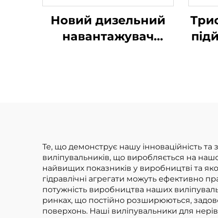
Новий дизельний
Три
навантажувач
під
вантажопідйомністю
літ
4 тонни з
ва
високоякісним
вир
японським
за 
двигуном ISUZU
Те, що демонструє нашу інноваційність та 
виліпувальників, що виробляється на нашо
найвищих показників у виробництві та яко
гідравлічні агрегати можуть ефективно пра
потужність виробництва наших виліпуваль
ринках, що постійно розширюються, задов
поверхонь. Наші виліпувальники для нері