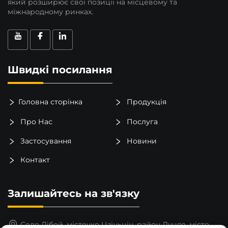
який розширює свої позиції на місцевому та
міжнародному ринках.
Швидкі посилання
Головна сторінка
Продукція
Про Нас
Послуга
Застосування
Новини
Контакт
Залишайтесь на зв'язку
Село Лібей, містечко Цзіньцін, район Луцяо, місто