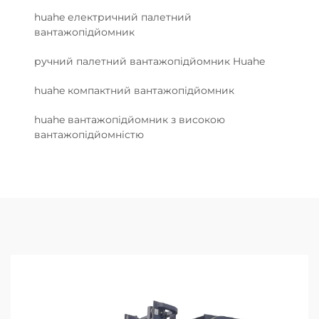
huahe електричний палетний
вантажопідйомник
ручний палетний вантажопідйомник Huahe
huahe компактний вантажопідйомник
huahe вантажопідйомник з високою
вантажопідйомністю