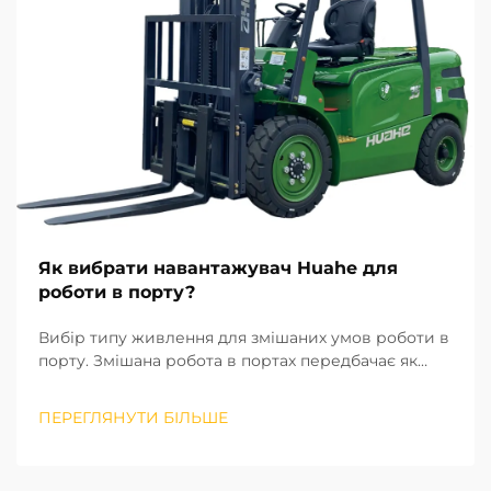
Як вибрати навантажувач Huahe для
роботи в порту?
Вибір типу живлення для змішаних умов роботи в
порту. Змішана робота в портах передбачає як
сортування вантажів у внутрішніх складських
приміщеннях, так і завантаження та
ПЕРЕГЛЯНУТИ БІЛЬШЕ
розвантаження на відкритих територіях. Тому тип
живлення є першим критерієм при виборі
навантажувача. ...