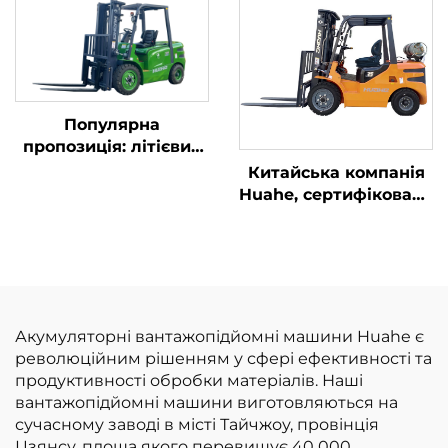
японським двигуном
розумною ціною
ISUZU
Популярна
пропозиція: літієвий
навантажувач
Китайська компанія
вантажопідйомністю
Huahe, сертифікована
3,8 тонни,
за стандартом CE:
вироблений у Китаї,
прямі заводські
відмінна
продажі
продуктивність та
вилкоподібних
доступна ціна
навантажувачів на
зрідженому
Акумуляторні вантажопідйомні машини Huahe є
нафтовому газі
революційним рішенням у сфері ефективності та
вантажопідйомністю
продуктивності обробки матеріалів. Наші
3,5 т
вантажопідйомні машини виготовляються на
сучасному заводі в місті Тайчжоу, провінція
Цзянсу, площа якого перевищує 40 000