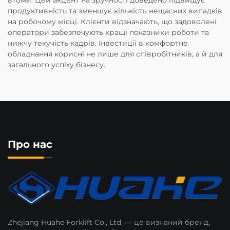
втоми. Цей акцент на зручності доведено підвищує
продуктивність та зменшує кількість нещасних випадків
на робочому місці. Клієнти відзначають, що задоволені
оператори забезпечують кращі показники роботи та
нижчу текучість кадрів. Інвестиції в комфортне
обладнання корисні не лише для співробітників, а й для
загального успіху бізнесу.
Про нас
Zhejiang Huahe Forklift Co., Ltd. — це визнаний бренд,