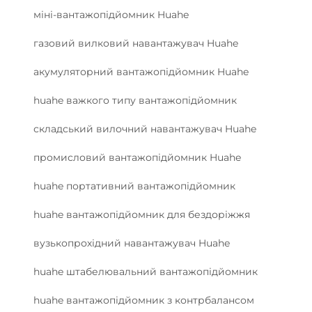
міні-вантажопідйомник Huahe
газовий вилковий навантажувач Huahe
акумуляторний вантажопідйомник Huahe
huahe важкого типу вантажопідйомник
складський вилочний навантажувач Huahe
промисловий вантажопідйомник Huahe
huahe портативний вантажопідйомник
huahe вантажопідйомник для бездоріжжя
вузькопрохідний навантажувач Huahe
huahe штабелювальний вантажопідйомник
huahe вантажопідйомник з контрбалансом