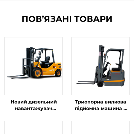
ПОВ’ЯЗАНІ ТОВАРИ
Новий дизельний
Триопорна вилкова
навантажувач
підйомна машина з
вантажопідйомністю
літієвою батареєю
4 тонни з
вагою 1,0 тонни,
високоякісним
вироблена в Китаї, за