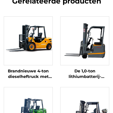
Gerelateerde producten
Brandnieuwe 4-ton
De 1,0-ton
dieselheftruck met
lithiumbatterij-
hoogwaardige
driepuntsbalansheftruc
Japanse ISUZU-motor
met lithiumbatterij,
vervaardigd in China,
is redelijk geprijsd