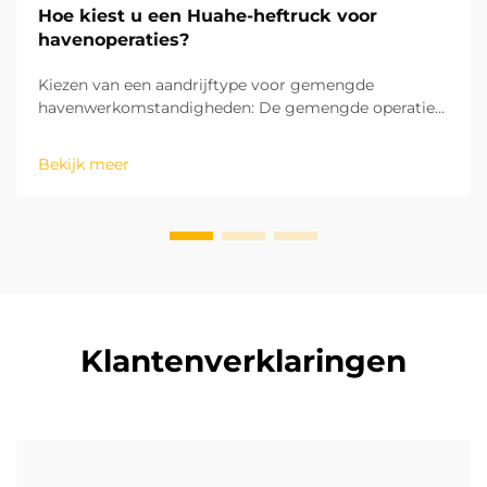
Hoe kiest u een Huahe-heftruck voor
havenoperaties?
Kiezen van een aandrijftype voor gemengde
havenwerkomstandigheden: De gemengde operaties
in havens omvatten zowel binnenlandse
magazijnopslag en goederensortering als buitenshuis
Bekijk meer
laad- en loswerkzaamheden op het terrein. Dit maakt
het aandrijftype de eerste overweging bij de keuze
van een heftruck. ...
Klantenverklaringen