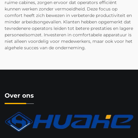
ruime cabines, zorgen ervoor dat operators efficiënt
kunnen werken zonder vermoeidheid. Deze focus op
comfort heeft zich bewezen in verbeterde productiviteit en
minder arbeidsongevallen. Klanten hebben opgemerkt dat
tevredenere operators leiden tot betere prestaties en lagere
personeelsomzet. Investeren in comfortabele apparatuur is
niet alleen voordelig voor medewerkers, maar ook voor het
algehele succes van de onderneming.
Over ons