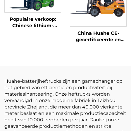
Populaire verkoop:
Chinese lithium-
heftruck met een
China Huahe CE-
capaciteit van 3,8 ton,
gecertificeerde en
uitstekende prestaties
directe
en betaalbare prijs
fabrieksverkoop van
3,5-ton LPG-heftrucks
Huahe-batterijheftrucks zijn een gamechanger op
het gebied van efficiëntie en productiviteit bij
materiaalhanteering. Onze heftrucks worden
vervaardigd in onze moderne fabriek in Taizhou,
provincie Zhejiang, die meer dan 40.000 vierkante
meter beslaat en een maximale productiecapaciteit
heeft van 10.000 eenheden per jaar. Dankzij onze
geavanceerde productiemethoden en strikte