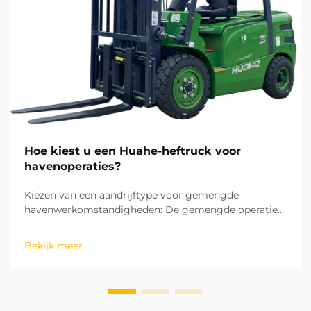
Hoe kiest u een Huahe-heftruck voor
havenoperaties?
Kiezen van een aandrijftype voor gemengde
havenwerkomstandigheden: De gemengde operaties
in havens omvatten zowel binnenlandse
magazijnopslag en goederensortering als buitenshuis
Bekijk meer
laad- en loswerkzaamheden op het terrein. Dit maakt
het aandrijftype de eerste overweging bij de keuze
van een heftruck. ...