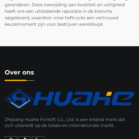
garanderen. Deze toewijding aan kwaliteit en veiligheid
heeft ons een uitstekende reputatie in de branche
opgeleverd, waardoor onze heftrucks een vertrouwd
keuzemoment zijn voor bedrijven wereldwijd.
Over ons
Zhejiang Huahe Forklift Co., Ltd. is een erkend merk dat
zich uitbreidt op de lokale en internationale markt.