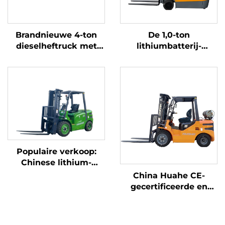
Brandnieuwe 4-ton
De 1,0-ton
dieselheftruck met
lithiumbatterij-
hoogwaardige
driepuntsbalansheftruc
Japanse ISUZU-motor
met lithiumbatterij,
vervaardigd in China,
is redelijk geprijsd
Populaire verkoop:
Chinese lithium-
heftruck met een
China Huahe CE-
capaciteit van 3,8 ton,
gecertificeerde en
uitstekende prestaties
directe
en betaalbare prijs
fabrieksverkoop van
3,5-ton LPG-heftrucks