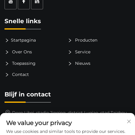
Snelle links
Startpagina
Producten
Over Ons
Service
Toepassing
Nieuws
Contact
Blijf in contact
Dorp Libei, stadje Jinqing, district Luqiao, stad Taizhou,
provincie Zhejiang, China
We value your privacy
15325652000
We use cookies and similar tools to provide our services.