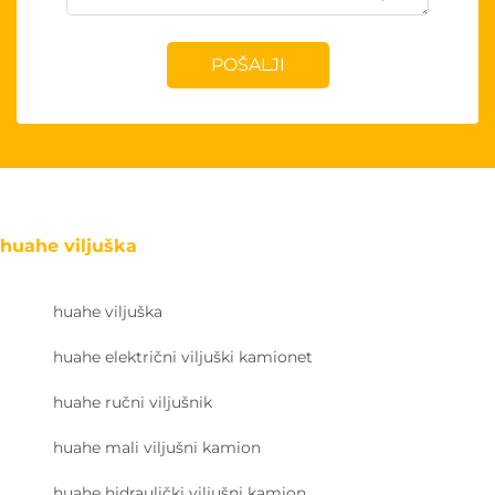
POŠALJI
huahe viljuška
huahe viljuška
huahe električni viljuški kamionet
huahe ručni viljušnik
huahe mali viljušni kamion
huahe hidraulički viljušni kamion