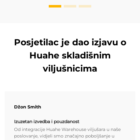
Posjetilac je dao izjavu o
Huahe skladišnim
viljušnicima
Džon Smith
Izuzetan izvedba i pouzdanost
Od integracije Huahe Warehouse viljušara u naše
poslovanje, vidjeli smo značajno poboljšanje u