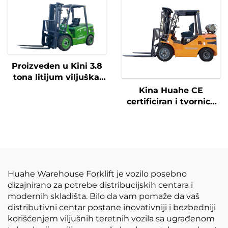
razumno cijenjena.
Proizveden u Kini 3.8
tona litijum viljuška,
Velika performanse i
Kina Huahe CE
pristupačne cijene
certificiran i tvornica
direktna prodaja od
3,5 tona lpg viljuškara
Huahe Warehouse Forklift je vozilo posebno
dizajnirano za potrebe distribucijskih centara i
modernih skladišta. Bilo da vam pomaže da vaš
distributivni centar postane inovativniji i bezbedniji
korišćenjem viljušnih teretnih vozila sa ugrađenom