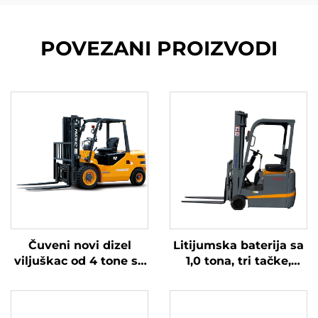
POVEZANI PROIZVODI
Čuveni novi dizel
Litijumska baterija sa
viljuškac od 4 tone sa
1,0 tona, tri tačke,
visokokvalitetnim
izbalansirana
japanskim ISUZU
litijumska baterija,
motorom
napravljena u Kini, je