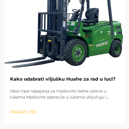
Kako odabrati viljušku Huahe za rad u luci?
Izbor tipa napajanja za mješovite radne uslove u
lukama Mješovite operacije u lukama uključuju i
sortiranje tereta u zatvorenim skladištima, kao i
utovar i istovar tereta na otvorenom dvorištu. To čini
PRIKAŽI VIŠE
tip snage prvim faktorom prilikom izbora viljuškara....