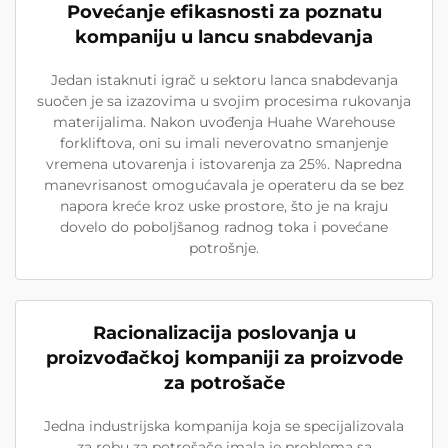
Povećanje efikasnosti za poznatu
kompaniju u lancu snabdevanja
Jedan istaknuti igrač u sektoru lanca snabdevanja
suočen je sa izazovima u svojim procesima rukovanja
materijalima. Nakon uvođenja Huahe Warehouse
forkliftova, oni su imali neverovatno smanjenje
vremena utovarenja i istovarenja za 25%. Napredna
manevrisanost omogućavala je operateru da se bez
napora kreće kroz uske prostore, što je na kraju
dovelo do poboljšanog radnog toka i povećane
potrošnje.
Racionalizacija poslovanja u
proizvođačkoj kompaniji za proizvode
za potrošače
Jedna industrijska kompanija koja se specijalizovala
za robu za potrošače imala je problema sa